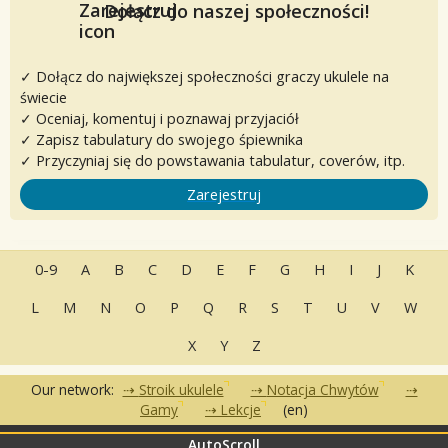
Dołącz do naszej społeczności!
✓ Dołącz do największej społeczności graczy ukulele na
świecie
✓ Oceniaj, komentuj i poznawaj przyjaciół
✓ Zapisz tabulatury do swojego śpiewnika
✓ Przyczyniaj się do powstawania tabulatur, coverów, itp.
Zarejestruj
0-9
A
B
C
D
E
F
G
H
I
J
K
L
M
N
O
P
Q
R
S
T
U
V
W
X
Y
Z
Our network:
Stroik ukulele
Notacja Chwytów
Gamy
Lekcje
(en)
AutoScroll
•
•
•
Często zadawane pytania
Kontakt
Warunki korzystania