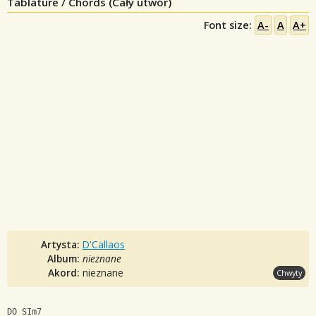
Tablature / Chords (Cały utwór)
Font size:
A-
A
A+
Artysta:
D'Callaos
Album:
nieznane
Akord:
nieznane
Chwyty
DO SIm7