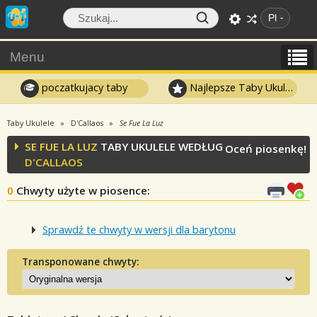
Pl
Menu
poczatkujacy taby
Najlepsze Taby Ukulele
Taby Ukulele
D'Callaos
Se Fue La Luz
SE FUE LA LUZ
TABY UKULELE WEDŁUG
Oceń piosenkę!
D'CALLAOS
0
Chwyty użyte w piosence
:
Sprawdź te chwyty w wersji dla barytonu
Transponowane chwyty: