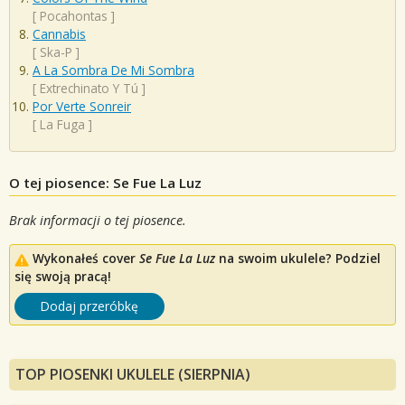
[
Pocahontas
]
Cannabis
[
Ska-P
]
A La Sombra De Mi Sombra
[
Extrechinato Y Tú
]
Por Verte Sonreir
[
La Fuga
]
O tej piosence: Se Fue La Luz
Brak informacji o tej piosence.
Wykonałeś cover
Se Fue La Luz
na swoim ukulele? Podziel
się swoją pracą!
Dodaj przeróbkę
TOP PIOSENKI UKULELE (SIERPNIA)