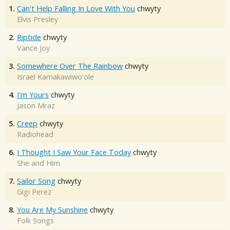
1.
Can't Help Falling In Love With You
chwyty
Elvis Presley
2.
Riptide
chwyty
Vance Joy
3.
Somewhere Over The Rainbow
chwyty
Israel Kamakawiwo'ole
4.
I'm Yours
chwyty
Jason Mraz
5.
Creep
chwyty
Radiohead
6.
I Thought I Saw Your Face Today
chwyty
She and Him
7.
Sailor Song
chwyty
Gigi Perez
8.
You Are My Sunshine
chwyty
Folk Songs