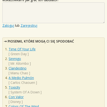
Zaloguj
lub
Zarejestruj
PIOSENKI, KTÓRE MOGĄ CI SIĘ SPODOBAĆ
Time Of Your Life
[
Green Day
]
Sinmigo
[
Mr. Kilombo
]
Clandestino
[
Manu Chao
]
A Medio Pulmón
[
Carlos Chaouen
]
Toxicity
[
System Of A Down
]
Con Valor
[
Disney
]
Colors Of The Wind