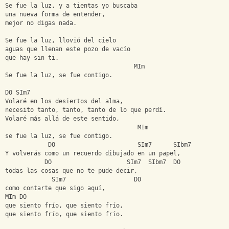
Se fue la luz, y a tientas yo buscaba
una nueva forma de entender,
mejor no digas nada.
Se fue la luz, llovió del cielo
aguas que llenan este pozo de vacío
que hay sin ti.
                                    MIm
Se fue la luz, se fue contigo.
DO SIm7
Volaré en los desiertos del alma,
necesito tanto, tanto, tanto de lo que perdí.
Volaré más allá de este sentido,
                                     MIm
se fue la luz, se fue contigo.
            DO                       SIm7      SIbm7          
Y volverás como un recuerdo dibujado en un papel,
           DO                     SIm7  SIbm7  DO
todas las cosas que no te pude decir,
             SIm7                   DO
como contarte que sigo aquí,
MIm DO
que siento frío, que siento frío,
que siento frío, que siento frío.