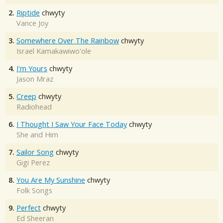
2.
Riptide
chwyty
Vance Joy
3.
Somewhere Over The Rainbow
chwyty
Israel Kamakawiwo'ole
4.
I'm Yours
chwyty
Jason Mraz
5.
Creep
chwyty
Radiohead
6.
I Thought I Saw Your Face Today
chwyty
She and Him
7.
Sailor Song
chwyty
Gigi Perez
8.
You Are My Sunshine
chwyty
Folk Songs
9.
Perfect
chwyty
Ed Sheeran