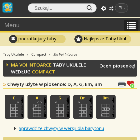
Pl
Menu
poczatkujacy taby
Najlepsze Taby Ukulele
Taby Ukulele
Compact
Ma Voi Intoarce
MA VOI INTOARCE
TABY UKULELE
Oceń piosenkę!
WEDŁUG
COMPACT
5
Chwyty użyte w piosence
: D, A, G, Em, Bm
Sprawdź te chwyty w wersji dla barytonu