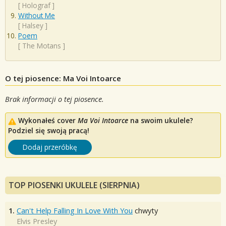
[
Holograf
]
Without Me
[
Halsey
]
Poem
[
The Motans
]
O tej piosence: Ma Voi Intoarce
Brak informacji o tej piosence.
Wykonałeś cover
Ma Voi Intoarce
na swoim ukulele?
Podziel się swoją pracą!
Dodaj przeróbkę
TOP PIOSENKI UKULELE (SIERPNIA)
1.
Can't Help Falling In Love With You
chwyty
Elvis Presley