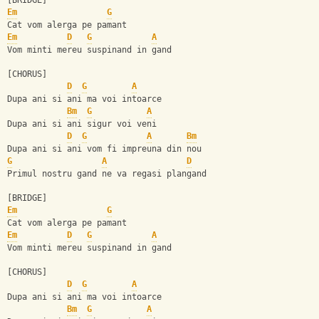
[BRIDGE]
Em
G
Cat vom alerga pe pamant 
Em
D
G
A
Vom minti mereu suspinand in gand
[CHORUS]
D
G
A
Dupa ani si ani ma voi intoarce
Bm
G
A
Dupa ani si ani sigur voi veni
D
G
A
Bm
Dupa ani si ani vom fi impreuna din nou
G
A
D
Primul nostru gand ne va regasi plangand
[BRIDGE]
Em
G
Cat vom alerga pe pamant 
Em
D
G
A
Vom minti mereu suspinand in gand
[CHORUS]
D
G
A
Dupa ani si ani ma voi intoarce
Bm
G
A