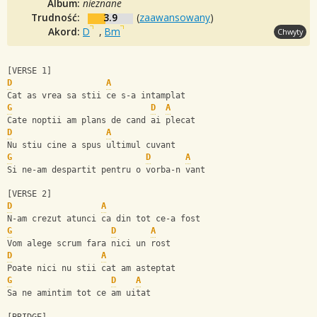
Album:
nieznane
Trudność:
3.9
(
zaawansowany
)
Akord:
D
,
Bm
Chwyty
[VERSE 1]
D
A
Cat as vrea sa stii ce s-a intamplat
G
D
A
Cate noptii am plans de cand ai plecat
D
A
Nu stiu cine a spus ultimul cuvant
G
D
A
Si ne-am despartit pentru o vorba-n vant
[VERSE 2]
D
A
N-am crezut atunci ca din tot ce-a fost
G
D
A
Vom alege scrum fara nici un rost
D
A
Poate nici nu stii cat am asteptat
G
D
A
Sa ne amintim tot ce am uitat