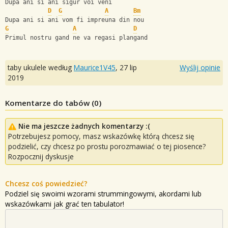
Dupa ani si ani sigur voi veni
D
G
A
Bm
Dupa ani si ani vom fi impreuna din nou
G
A
D
Primul nostru gand ne va regasi plangand
taby ukulele według
Maurice1V45
,
27 lip
Wyślij opinie
2019
Komentarze do tabów (
0
)
Nie ma jeszcze żadnych komentarzy :(
Potrzebujesz pomocy, masz wskazówkę którą chcesz się
podzielić, czy chcesz po prostu porozmawiać o tej piosence?
Rozpocznij dyskusje
Chcesz coś powiedzieć?
Podziel się swoimi wzorami strummingowymi, akordami lub
wskazówkami jak grać ten tabulator!