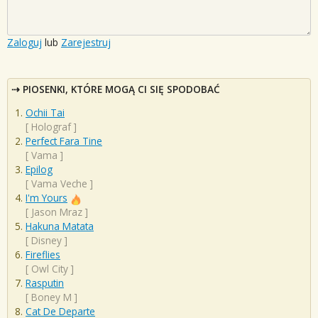
Zaloguj
lub
Zarejestruj
PIOSENKI, KTÓRE MOGĄ CI SIĘ SPODOBAĆ
Ochii Tai
[
Holograf
]
Perfect Fara Tine
[
Vama
]
Epilog
[
Vama Veche
]
I'm Yours
[
Jason Mraz
]
Hakuna Matata
[
Disney
]
Fireflies
[
Owl City
]
Rasputin
[
Boney M
]
Cat De Departe