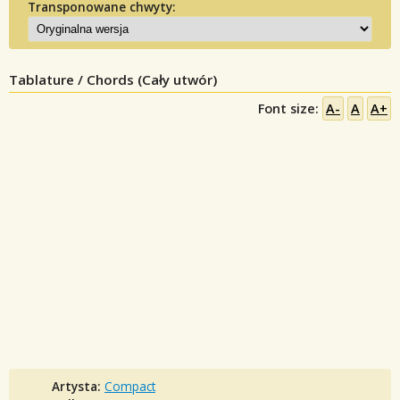
Transponowane chwyty:
Tablature / Chords (Cały utwór)
Font size:
A-
A
A+
Artysta:
Compact