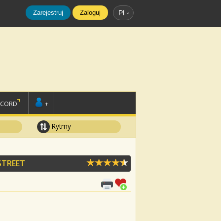
Zarejestruj
Zaloguj
Pl
SCORD
+
Rytmy
STREET