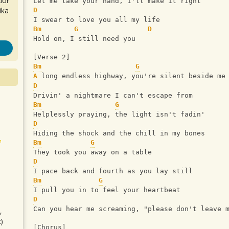
iół
Let me take your hand, I'll make it right
ika
D
I swear to love you all my life
Bm
G
D
Hold on, I still need you
[Verse 2]
Bm
G
A
 long endless highway, you're silent beside me
D
Drivin' a nightmare I can't escape from
Bm
G
Helplessly praying, the light isn't fadin'
D
Hiding the shock and the chill in my bones
Bm
G
They took you away on a table
D
I pace back and fourth as you lay still
Bm
G
I pull you in to feel your heartbeat
D
Can you hear me screaming, "please don't leave 
,
)
[Chorus]