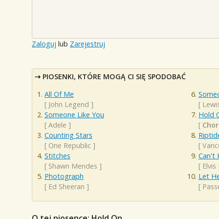
Zaloguj
lub
Zarejestruj
PIOSENKI, KTÓRE MOGĄ CI SIĘ SPODOBAĆ
All Of Me
Someo
[
John Legend
]
[
Lewi
Someone Like You
Hold 
[
Adele
]
[
Chor
Counting Stars
Riptid
[
One Republic
]
[
Vanc
Stitches
Can't 
[
Shawn Mendes
]
[
Elvis
Photograph
Let H
[
Ed Sheeran
]
[
Pass
O tej piosence: Hold On