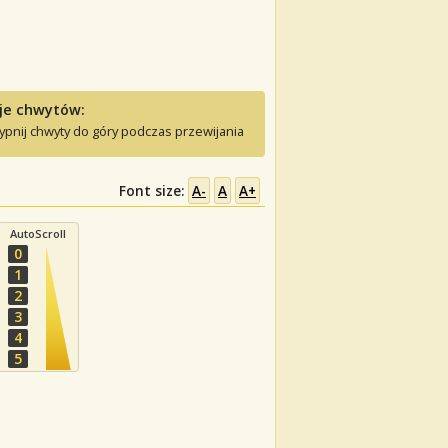
je chwytów:
ypnij chwyty do góry podczas przewijania
Font size:
A-
A
A+
AutoScroll
0
1
2
3
4
5