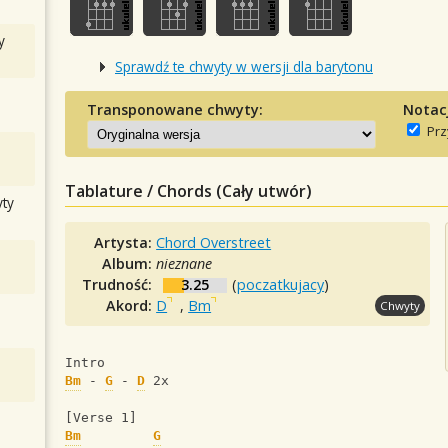
y
Sprawdź te chwyty w wersji dla barytonu
Transponowane chwyty:
Notac
Prz
Tablature / Chords (Cały utwór)
ty
Artysta:
Chord Overstreet
Album:
nieznane
Trudność:
3.25
(
poczatkujacy
)
Akord:
D
,
Bm
Chwyty
Intro
Bm
 - 
G
 - 
D
 2x
[Verse 1]
Bm
G