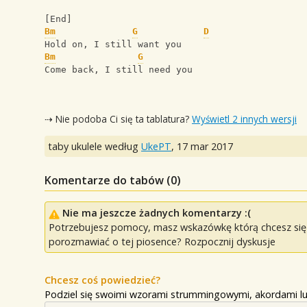
[End]
Bm
G
D
Hold on, I still want you
Bm
G
Come back, I still need you
⇢ Nie podoba Ci się ta tablatura?
Wyświetl 2 innych wersji
taby ukulele według
UkePT
,
17 mar 2017
Komentarze do tabów (
0
)
Nie ma jeszcze żadnych komentarzy :(
Potrzebujesz pomocy, masz wskazówkę którą chcesz się p
porozmawiać o tej piosence? Rozpocznij dyskusje
Chcesz coś powiedzieć?
Podziel się swoimi wzorami strummingowymi, akordami lu