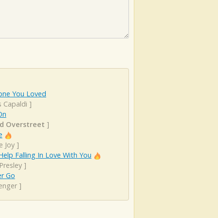
ne You Loved
s Capaldi
]
On
d Overstreet
]
e
e Joy
]
Help Falling In Love With You
 Presley
]
er Go
enger
]