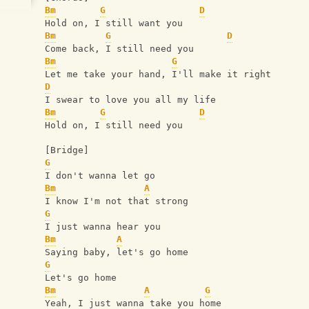
Bm
G
D
Hold on, I still want you
Bm
G
D
Come back, I still need you
Bm
G
Let me take your hand, I'll make it right
D
I swear to love you all my life
Bm
G
D
Hold on, I still need you
[Bridge]
G
I don't wanna let go
Bm
A
I know I'm not that strong
G
I just wanna hear you
Bm
A
Saying baby, let's go home
G
Let's go home
Bm
A
G
Yeah, I just wanna take you home