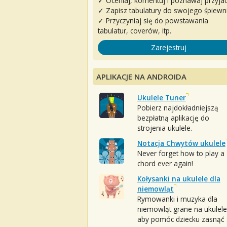
✓ Oceniaj, komentuj i poznawaj przyjac
✓ Zapisz tabulatury do swojego śpiewn
✓ Przyczyniaj się do powstawania
tabulatur, coverów, itp.
Zarejestruj
APLIKACJE NA ANDROIDA
Ukulele Tuner
Pobierz najdokładniejszą
bezpłatną aplikację do
strojenia ukulele.
Notacja Chwytów ukulele
Never forget how to play a
chord ever again!
Kołysanki na ukulele dla
niemowląt
Rymowanki i muzyka dla
niemowląt grane na ukulele
aby pomóc dziecku zasnąć :