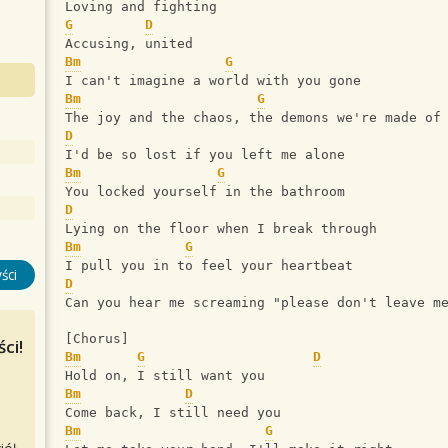
Loving and fighting
G
D
Accusing, united
Bm
G
I can't imagine a world with you gone
Bm
G
The joy and the chaos, the demons we're made of
D
I'd be so lost if you left me alone
Bm
G
You locked yourself in the bathroom
D
Lying on the floor when I break through
Bm
G
I pull you in to feel your heartbeat
ści
D
Can you hear me screaming "please don't leave m
[Chorus]
ci!
Bm
G
D
Hold on, I still want you
Bm
D
Come back, I still need you
Bm
G