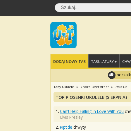
DODAJ NOWY TAB
TABULATURY +
CHWY
poczatk
Taby Ukulele
Chord Overstreet
Hold On
TOP PIOSENKI UKULELE (SIERPNIA)
1.
Can't Help Falling In Love With You
chw
Elvis Presley
2.
Riptide
chwyty