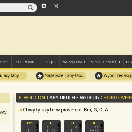
TY +
PRZERÓBKI +
LEKCJE +
NARZĘDZIA +
SPOŁECZNOŚĆ +
DI
ujacy taby
Najlepsze Taby Ukulele
Wybór redakcji
HOLD ON
TABY UKULELE WEDŁUG
CHORD OVER
4
Chwyty użyte w piosence
: Bm, G, D, A
yty