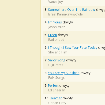
Vance Joy
3.
Somewhere Over The Rainbow
chwyt
Israel Kamakawiwo'ole
4.
I'm Yours
chwyty
Jason Mraz
5.
Creep
chwyty
Radiohead
6.
I Thought I Saw Your Face Today
chwy
She and Him
7.
Sailor Song
chwyty
Gigi Perez
8.
You Are My Sunshine
chwyty
Folk Songs
9.
Perfect
chwyty
Ed Sheeran
10.
Heather
chwyty
Conan Gray