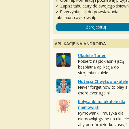
✓ Oceniaj, komentuj i poznawaj przyjac
✓ Zapisz tabulatury do swojego śpiewn
✓ Przyczyniaj się do powstawania
tabulatur, coverów, itp.
Zarejestruj
APLIKACJE NA ANDROIDA
Ukulele Tuner
Pobierz najdokładniejszą
bezpłatną aplikację do
strojenia ukulele.
Notacja Chwytów ukulele
Never forget how to play a
chord ever again!
Kołysanki na ukulele dla
niemowląt
Rymowanki i muzyka dla
niemowląt grane na ukulele
aby pomóc dziecku zasnąć :