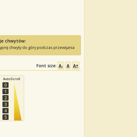
je chwytów:
ypnij chwyty do góry podczas przewijania
Font size:
A-
A
A+
AutoScroll
0
1
2
3
4
5