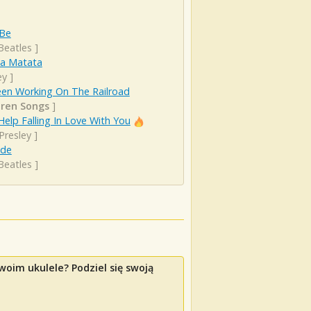
 Be
Beatles
]
a Matata
ey
]
een Working On The Railroad
dren Songs
]
Help Falling In Love With You
 Presley
]
ude
Beatles
]
woim ukulele? Podziel się swoją