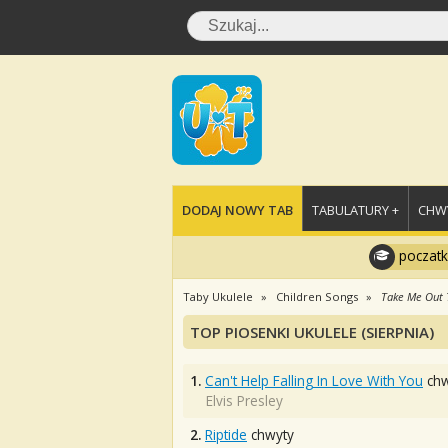
DODAJ NOWY TAB
TABULATURY +
CHWY
poczatk
Taby Ukulele
Children Songs
Take Me Out 
TOP PIOSENKI UKULELE (SIERPNIA)
1.
Can't Help Falling In Love With You
chw
Elvis Presley
2.
Riptide
chwyty