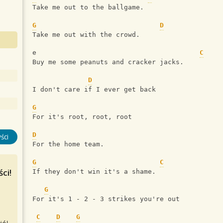
Take me out to the ballgame.
G
D
Take me out with the crowd.
e                                         
C
Buy me some peanuts and cracker jacks.
D
I don't care if I ever get back
G
For it's root, root, root
D
ści
For the home team.
G
C
ci!
If they don't win it's a shame.
G
For it's 1 - 2 - 3 strikes you're out
C
D
G