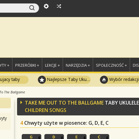
TY +
PRZERÓBKI +
LEKCJE +
NARZĘDZIA +
SPOŁECZNOŚĆ +
DI
ujacy taby
Najlepsze Taby Ukulele
Wybór redakcji
To The Ballgame
TAKE ME OUT TO THE BALLGAME
TABY UKULEL
CHILDREN SONGS
yty
4
Chwyty użyte w piosence
: G, D, E, C