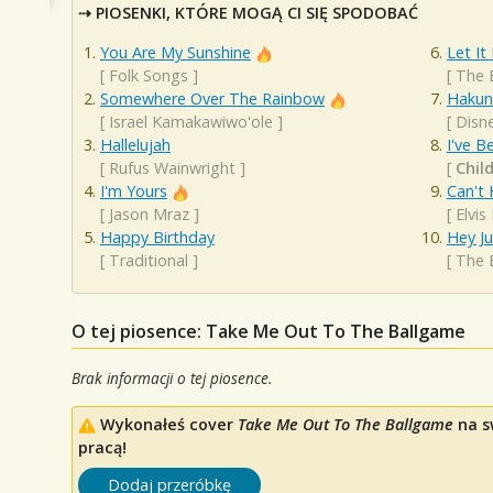
PIOSENKI, KTÓRE MOGĄ CI SIĘ SPODOBAĆ
You Are My Sunshine
Let It
[
Folk Songs
]
[
The 
Somewhere Over The Rainbow
Hakun
[
Israel Kamakawiwo'ole
]
[
Disn
Hallelujah
I've B
[
Rufus Wainwright
]
[
Chil
I'm Yours
Can't 
[
Jason Mraz
]
[
Elvis
Happy Birthday
Hey J
[
Traditional
]
[
The 
O tej piosence: Take Me Out To The Ballgame
Brak informacji o tej piosence.
Wykonałeś cover
Take Me Out To The Ballgame
na s
pracą!
Dodaj przeróbkę