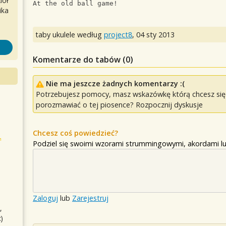
iół
At the old ball game!
ika
taby ukulele według
project8
,
04 sty 2013
Komentarze do tabów (
0
)
Nie ma jeszcze żadnych komentarzy :(
Potrzebujesz pomocy, masz wskazówkę którą chcesz się p
porozmawiać o tej piosence? Rozpocznij dyskusje
Chcesz coś powiedzieć?
Podziel się swoimi wzorami strummingowymi, akordami lu
Zaloguj
lub
Zarejestruj
,
)