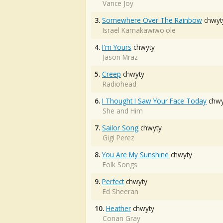
Vance Joy
3.
Somewhere Over The Rainbow
chwyt
Israel Kamakawiwo'ole
4.
I'm Yours
chwyty
Jason Mraz
5.
Creep
chwyty
Radiohead
6.
I Thought I Saw Your Face Today
chwy
She and Him
7.
Sailor Song
chwyty
Gigi Perez
8.
You Are My Sunshine
chwyty
Folk Songs
9.
Perfect
chwyty
Ed Sheeran
10.
Heather
chwyty
Conan Gray