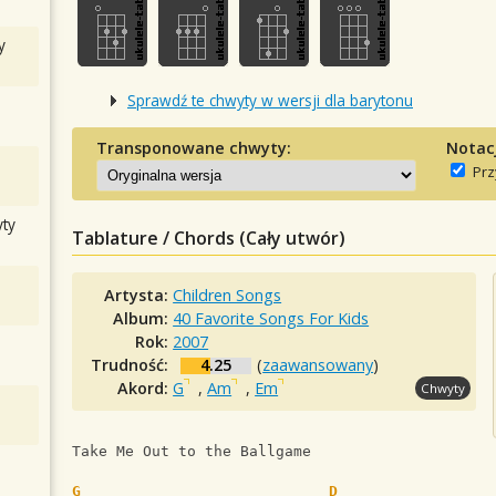
y
Sprawdź te chwyty w wersji dla barytonu
Transponowane chwyty:
Notac
Prz
ty
Tablature / Chords (Cały utwór)
Artysta:
Children Songs
Album:
40 Favorite Songs For Kids
Rok:
2007
Trudność:
4.25
(
zaawansowany
)
Akord:
G
,
Am
,
Em
Chwyty
Take Me Out to the Ballgame
G
D