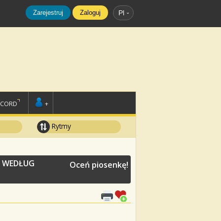
Zarejestruj
Zaloguj
Pl
SCORD
+
Rytmy
E WEDŁUG
Oceń piosenkę!