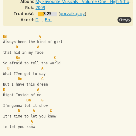
Album:
My Favourite Musicals - Volume One - High School Musical, Camp Rock & Fame
Rok:
2009
Trudność:
3.25
(
poczatkujacy
)
Akord:
D
,
Bm
Chwyty
Bm
G
Always been the kind of girl
D
A
that hid in my face
Bm
G
So afraid to tell the world
D
A
What I?ve got to say
Bm
G
But I have this dream
D
A
Right Inside of me
Bm
G
I'm gonna let it show
D
A
G
It's time to let you know
A
to let you know