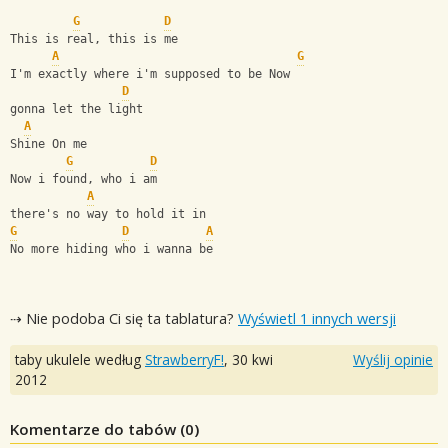
G
D
This is real, this is me 
A
G
I'm exactly where i'm supposed to be Now
D
gonna let the light 
A
Shine On me
G
D
Now i found, who i am 
A
there's no way to hold it in
G
D
A
No more hiding who i wanna be
⇢ Nie podoba Ci się ta tablatura?
Wyświetl 1 innych wersji
taby ukulele według
StrawberryF!
,
30 kwi
Wyślij opinie
2012
Komentarze do tabów (
0
)