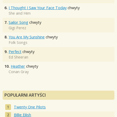
6.
I Thought I Saw Your Face Today
chwyty
She and Him
7.
Sailor Song
chwyty
Gigi Perez
8.
You Are My Sunshine
chwyty
Folk Songs
9.
Perfect
chwyty
Ed Sheeran
10.
Heather
chwyty
Conan Gray
POPULARNI ARTYŚCI
Twenty One Pilots
Billie Eilish