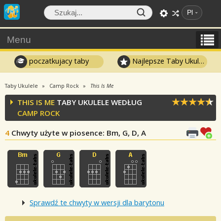
Pl
Menu
poczatkujacy taby
Najlepsze Taby Ukulele
Taby Ukulele
Camp Rock
This Is Me
THIS IS ME
TABY UKULELE WEDŁUG
CAMP ROCK
4
Chwyty użyte w piosence
: Bm, G, D, A
Sprawdź te chwyty w wersji dla barytonu