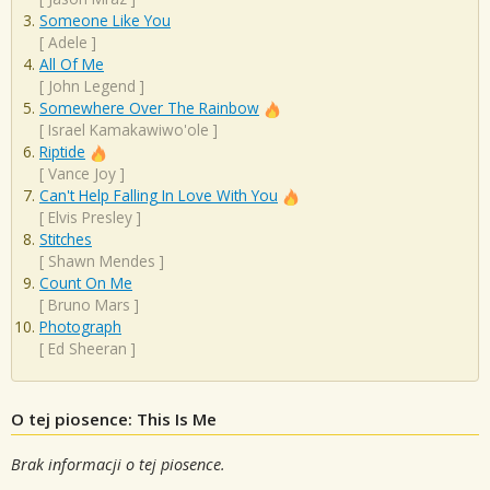
Someone Like You
[
Adele
]
All Of Me
[
John Legend
]
Somewhere Over The Rainbow
[
Israel Kamakawiwo'ole
]
Riptide
[
Vance Joy
]
Can't Help Falling In Love With You
[
Elvis Presley
]
Stitches
[
Shawn Mendes
]
Count On Me
[
Bruno Mars
]
Photograph
[
Ed Sheeran
]
O tej piosence: This Is Me
Brak informacji o tej piosence.