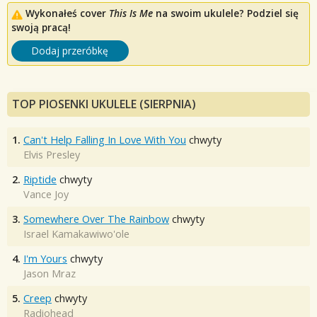
Wykonałeś cover
This Is Me
na swoim ukulele? Podziel się
swoją pracą!
Dodaj przeróbkę
TOP PIOSENKI UKULELE (SIERPNIA)
1.
Can't Help Falling In Love With You
chwyty
Elvis Presley
2.
Riptide
chwyty
Vance Joy
3.
Somewhere Over The Rainbow
chwyty
Israel Kamakawiwo'ole
4.
I'm Yours
chwyty
Jason Mraz
5.
Creep
chwyty
Radiohead