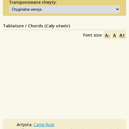
Transponowane chwyty:
Tablature / Chords (Cały utwór)
Font size:
A-
A
A+
Artysta:
Camp Rock