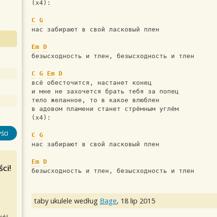
(х4):
C
G
нас забирают в свой ласковый плен
Em
D
безысходность и тлен, безысходность и тлен
C
G
Em
D
всё обесточится, настанет конец
и мне не захочется брать тебя за попец
тело желанное, то в какое влюблен
в адовом пламени станет стрёмным углём
(х4):
ści
C
G
нас забирают в свой ласковый плен
Em
D
ci!
безысходность и тлен, безысходность и тлен
taby ukulele według
Bage
,
18 lip 2015