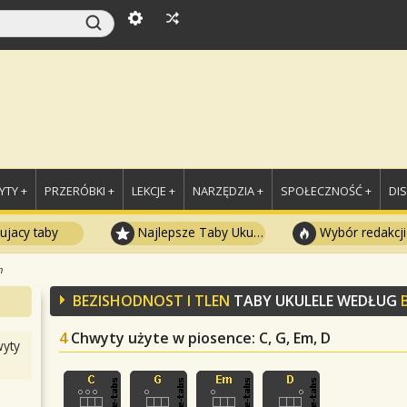
TY +
PRZERÓBKI +
LEKCJE +
NARZĘDZIA +
SPOŁECZNOŚĆ +
DI
ujacy taby
Najlepsze Taby Ukulele
Wybór redakcji
n
BEZISHODNOST I TLEN
TABY UKULELE WEDŁUG
4
Chwyty użyte w piosence
: C, G, Em, D
yty