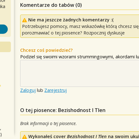
iół
Komentarze do tabów (
0
)
ika
Nie ma jeszcze żadnych komentarzy :(
Potrzebujesz pomocy, masz wskazówkę którą chcesz się p
porozmawiać o tej piosence? Rozpocznij dyskusje
Chcesz coś powiedzieć?
Podziel się swoimi wzorami strummingowymi, akordami lu
Zaloguj
lub
Zarejestruj
O tej piosence: Bezishodnost I Tlen
Brak informacji o tej piosence.
,
)
Wykonałeś cover
Bezishodnost I Tlen
na swoim ukule