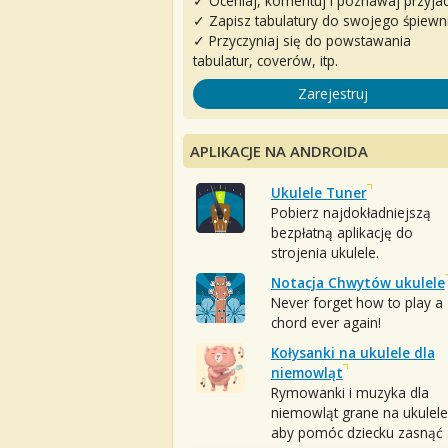
✓ Oceniaj, komentuj i poznawaj przyjac
✓ Zapisz tabulatury do swojego śpiewn
✓ Przyczyniaj się do powstawania
tabulatur, coverów, itp.
Zarejestruj
APLIKACJE NA ANDROIDA
Ukulele Tuner
Pobierz najdokładniejszą
bezpłatną aplikację do
strojenia ukulele.
Notacja Chwytów ukulele
Never forget how to play a
chord ever again!
Kołysanki na ukulele dla
niemowląt
Rymowanki i muzyka dla
niemowląt grane na ukulele
aby pomóc dziecku zasnąć :