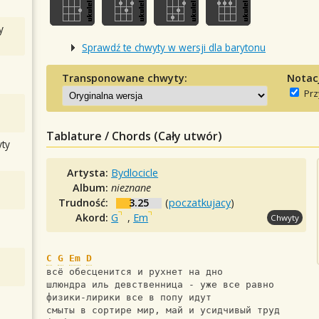
y
Sprawdź te chwyty w wersji dla barytonu
Transponowane chwyty:
Notac
Prz
Tablature / Chords (Cały utwór)
ty
Artysta:
Bydlocicle
Album:
nieznane
Trudność:
3.25
(
poczatkujacy
)
Akord:
G
,
Em
Chwyty
C
G
Em
D
всё обесценится и рухнет на дно
шлюндра иль девственница - уже все равно
физики-лирики все в попу идут
смыты в сортире мир, май и усидчивый труд