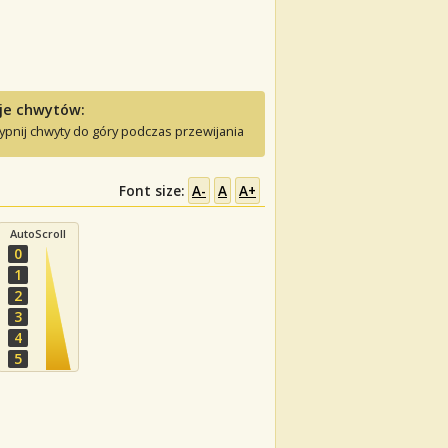
je chwytów:
ypnij chwyty do góry podczas przewijania
Font size:
A-
A
A+
AutoScroll
0
1
2
3
4
5