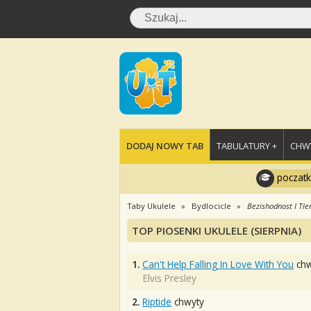
DODAJ NOWY TAB
TABULATURY +
CHWY
poczatk
Taby Ukulele
Bydlocicle
Bezishodnost I Tle
TOP PIOSENKI UKULELE (SIERPNIA)
1.
Can't Help Falling In Love With You
chw
Elvis Presley
2.
Riptide
chwyty