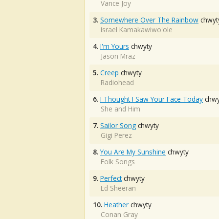
Vance Joy
3.
Somewhere Over The Rainbow
chwyt
Israel Kamakawiwo'ole
4.
I'm Yours
chwyty
Jason Mraz
5.
Creep
chwyty
Radiohead
6.
I Thought I Saw Your Face Today
chwy
She and Him
7.
Sailor Song
chwyty
Gigi Perez
8.
You Are My Sunshine
chwyty
Folk Songs
9.
Perfect
chwyty
Ed Sheeran
10.
Heather
chwyty
Conan Gray