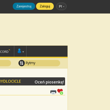
Zarejestruj
Zaloguj
Pl
SCORD
+
Rytmy
BYDLOCICLE
Oceń piosenkę!