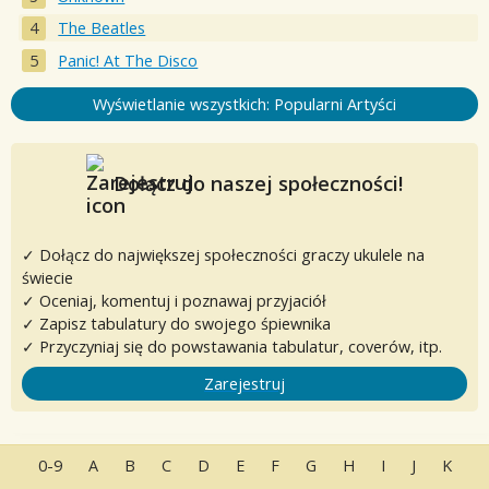
The Beatles
Panic! At The Disco
Wyświetlanie wszystkich: Popularni Artyści
Dołącz do naszej społeczności!
✓ Dołącz do największej społeczności graczy ukulele na
świecie
✓ Oceniaj, komentuj i poznawaj przyjaciół
✓ Zapisz tabulatury do swojego śpiewnika
✓ Przyczyniaj się do powstawania tabulatur, coverów, itp.
Zarejestruj
0-9
A
B
C
D
E
F
G
H
I
J
K