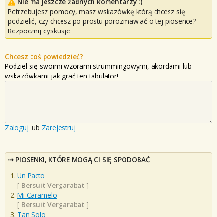
Nie ma jeszcze żadnych komentarzy :(
Potrzebujesz pomocy, masz wskazówkę którą chcesz się
podzielić, czy chcesz po prostu porozmawiać o tej piosence?
Rozpocznij dyskusje
Chcesz coś powiedzieć?
Podziel się swoimi wzorami strummingowymi, akordami lub
wskazówkami jak grać ten tabulator!
Zaloguj
lub
Zarejestruj
PIOSENKI, KTÓRE MOGĄ CI SIĘ SPODOBAĆ
Un Pacto
[
Bersuit Vergarabat
]
Mi Caramelo
[
Bersuit Vergarabat
]
Tan Solo