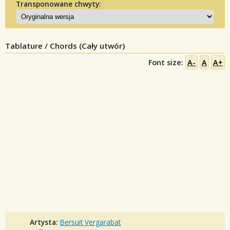
Transponowane chwyty:
Tablature / Chords (Cały utwór)
Font size:
A-
A
A+
Artysta:
Bersuit Vergarabat