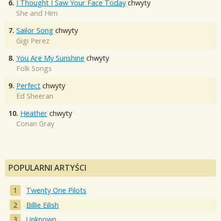
6.
I Thought I Saw Your Face Today
chwyty
She and Him
7.
Sailor Song
chwyty
Gigi Perez
8.
You Are My Sunshine
chwyty
Folk Songs
9.
Perfect
chwyty
Ed Sheeran
10.
Heather
chwyty
Conan Gray
POPULARNI ARTYŚCI
Twenty One Pilots
Billie Eilish
Unknown