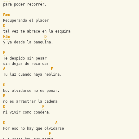
para poder recorrer.
F#m
Recuperando el placer
D
tal vez te abrace en la esquina
F#m
D
y ya desde la banquina.
E
Te despido sin pesar
sin dejar de recordar
A
E
Tu luz cuando haya neblina.
D
No, olvidarse no es penar,
B
no es arrastrar la cadena
D
E
ni vivir como condena.
D
A
Por eso no hay que olvidarse
E