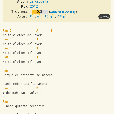
Album:
La Revuelta
Rok:
2012
Trudność:
5.3
(
zaawansowany
)
Akord:
E
,
A
,
F#m
,
C#m
Chwyty
F#m
D
A
E
No te olvides del ayer
F#m
D
A
E
No te olvides del ayer
F#m
D
A
E
No te olvides del ayer
F#m
D
A
E
No te olvides del ayer
F#m
Porque el presente se mancha,
D
Queda embarrada la cancha
F#m
D
Y después para volver,
F#m
Cuando quieras recorrer
D