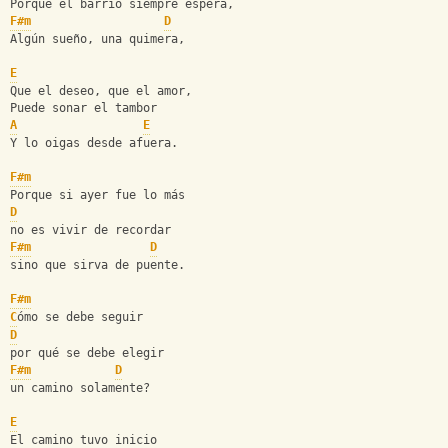
Porque el barrio siempre espera,
F#m
D
Algún sueño, una quimera,
E
Que el deseo, que el amor,
Puede sonar el tambor
A
E
Y lo oigas desde afuera.
F#m
Porque si ayer fue lo más
D
no es vivir de recordar
F#m
D
sino que sirva de puente.
F#m
C
ómo se debe seguir
D
por qué se debe elegir
F#m
D
un camino solamente?
E
El camino tuvo inicio