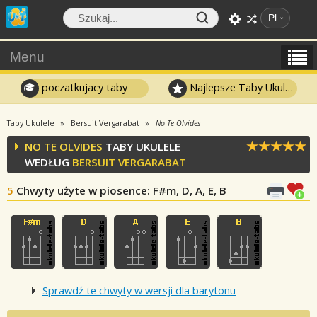
Pl
Menu
poczatkujacy taby
Najlepsze Taby Ukulele
Taby Ukulele
Bersuit Vergarabat
No Te Olvides
NO TE OLVIDES
TABY UKULELE
WEDŁUG
BERSUIT VERGARABAT
5
Chwyty użyte w piosence
: F#m, D, A, E, B
Sprawdź te chwyty w wersji dla barytonu