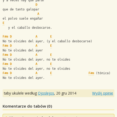
y a veces hay que parar
D
que de tanto galopar
A
el polvo suele engañar
E
   y el caballo desbocarse.
F#m
D
A
E
No te olvides del ayer, (y el caballo desbocarse)
F#m
D
A
E
No te olvides del ayer
F#m
D
A
E
No te olvides del ayer, no te olvides
F#m
D
A
E
No te olvides del ayer, no te olvides
F#m
D
A
E
F#m
 (tónica)
No te olvides del ayer.
taby ukulele według
Ojoslejos
,
20 gru 2014
Wyślij opinie
Komentarze do tabów (
0
)