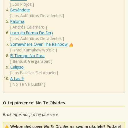
[
Los Piojos
]
Besándote
[
Los Auténticos Decadentes
]
Paloma
[
Andrés Calamaro
]
Loco (tu Forma De Ser)
[
Los Auténticos Decadentes
]
Somewhere Over The Rainbow
[
Israel Kamakawiwo'ole
]
El Tiempo No Para
[
Bersuit Vergarabat
]
Calipso
[
Las Pastillas Del Abuelo
]
A Las 9
[
No Te Va Gustar
]
O tej piosence: No Te Olvides
Brak informacji o tej piosence.
Wykonałeś cover
No Te Olvides
na swoim ukulele? Podziel