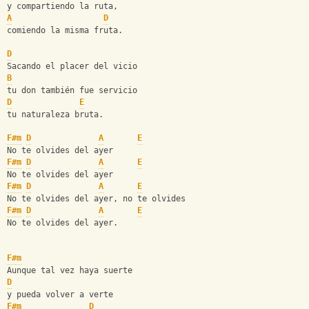
y compartiendo la ruta,
A
D
comiendo la misma fruta.
D
Sacando el placer del vicio
B
tu don también fue servicio
D
E
tu naturaleza bruta.
F#m
D
A
E
No te olvides del ayer
F#m
D
A
E
No te olvides del ayer
F#m
D
A
E
No te olvides del ayer, no te olvides
F#m
D
A
E
No te olvides del ayer.
F#m
Aunque tal vez haya suerte
D
y pueda volver a verte
F#m
D