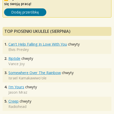
się swoją pracą!
Dodaj przeróbkę
TOP PIOSENKI UKULELE (SIERPNIA)
1.
Can't Help Falling In Love With You
chwyty
Elvis Presley
2.
Riptide
chwyty
Vance Joy
3.
Somewhere Over The Rainbow
chwyty
Israel Kamakawiwo'ole
4.
I'm Yours
chwyty
Jason Mraz
5.
Creep
chwyty
Radiohead