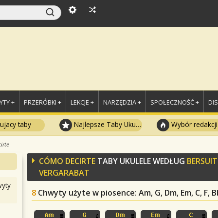
TY +
PRZERÓBKI +
LEKCJE +
NARZĘDZIA +
SPOŁECZNOŚĆ +
DI
ujacy taby
Najlepsze Taby Ukulele
Wybór redakcji
irte
CÓMO DECIRTE
TABY UKULELE WEDŁUG
BERSUIT
VERGARABAT
yty
8
Chwyty użyte w piosence
: Am, G, Dm, Em, C, F, B