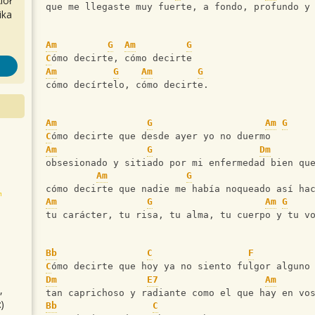
iół
que me llegaste muy fuerte, a fondo, profundo y
ika
Am
G
Am
G
C
ómo decirte, cómo decirte 
Am
G
Am
G
cómo decírtelo, cómo decirte. 
Am
G
Am
G
C
ómo decirte que desde ayer yo no duermo 
Am
G
Dm
obsesionado y sitiado por mi enfermedad bien qu
Am
G
cómo decirte que nadie me había noqueado así ha
Am
G
Am
G
tu carácter, tu risa, tu alma, tu cuerpo y tu v
Bb
C
F
C
ómo decirte que hoy ya no siento fulgor alguno
Dm
E7
Am
,
tan caprichoso y radiante como el que hay en vo
)
Bb
C