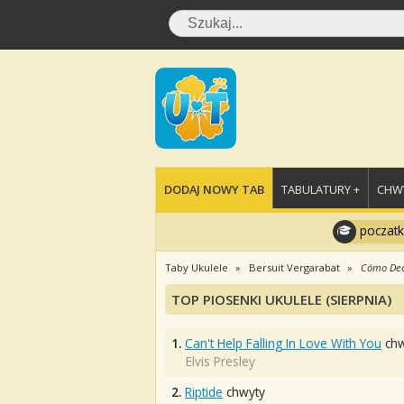
DODAJ NOWY TAB
TABULATURY +
CHWY
poczatk
Taby Ukulele
Bersuit Vergarabat
Cómo Dec
TOP PIOSENKI UKULELE (SIERPNIA)
1.
Can't Help Falling In Love With You
chw
Elvis Presley
2.
Riptide
chwyty