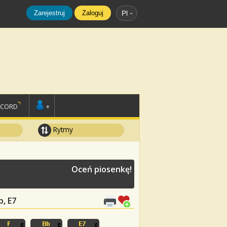
Zarejestruj
Zaloguj
Pl
SCORD
+
Rytmy
Oceń piosenkę!
b, E7