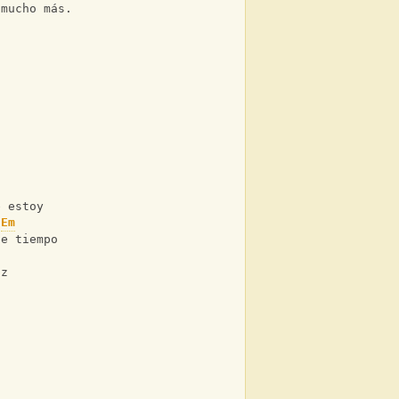
 mucho más. 
e estoy 
Em
ce tiempo 
oz 
 
s 