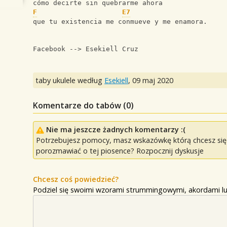
cómo decirte sin quebrarme ahora 
F
E7
que tu existencia me conmueve y me enamora.
Facebook --> Esekiell Cruz
taby ukulele według
Esekiell
,
09 maj 2020
Komentarze do tabów (
0
)
Nie ma jeszcze żadnych komentarzy :(
Potrzebujesz pomocy, masz wskazówkę którą chcesz się p
porozmawiać o tej piosence? Rozpocznij dyskusje
Chcesz coś powiedzieć?
Podziel się swoimi wzorami strummingowymi, akordami lu