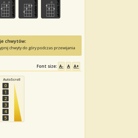
je chwytów:
ypnij chwyty do góry podczas przewijania
Font size:
A-
A
A+
AutoScroll
0
1
2
3
4
5