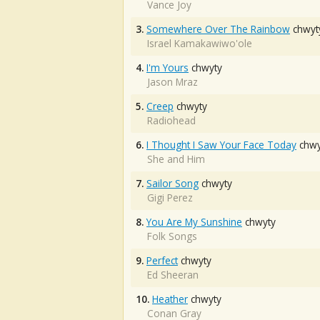
Vance Joy
3.
Somewhere Over The Rainbow
chwyt
Israel Kamakawiwo'ole
4.
I'm Yours
chwyty
Jason Mraz
5.
Creep
chwyty
Radiohead
6.
I Thought I Saw Your Face Today
chwy
She and Him
7.
Sailor Song
chwyty
Gigi Perez
8.
You Are My Sunshine
chwyty
Folk Songs
9.
Perfect
chwyty
Ed Sheeran
10.
Heather
chwyty
Conan Gray