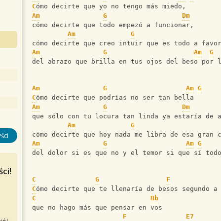
C
ómo decirte que yo no tengo más miedo, 
Am
G
Dm
cómo decirte que todo empezó a funcionar, 
Am
G
cómo decirte que creo intuir que es todo a favo
Am
G
Am
G
del abrazo que brilla en tus ojos del beso por 
Am
G
Am
G
C
ómo decirte que podrías no ser tan bella 
Am
G
Dm
que sólo con tu locura tan linda ya estaría de 
Am
G
cómo decirte que hoy nada me libra de esa gran 
ści
Am
G
Am
G
del dolor si es que no y el temor si que sí tod
ci!
C
G
F
C
ómo decirte que te llenaría de besos segundo a
C
Bb
que no hago más que pensar en vos
F
E7