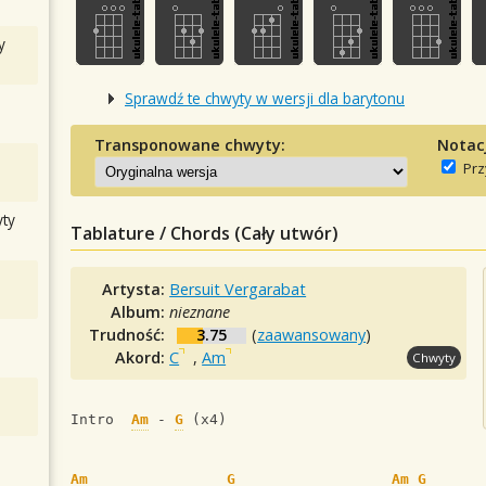
y
Sprawdź te chwyty w wersji dla barytonu
Transponowane chwyty:
Notac
Prz
ty
Tablature / Chords (Cały utwór)
Artysta:
Bersuit Vergarabat
Album:
nieznane
Trudność:
3.75
(
zaawansowany
)
Akord:
C
,
Am
Chwyty
Intro  
Am
 - 
G
 (x4)
Am
G
Am
G