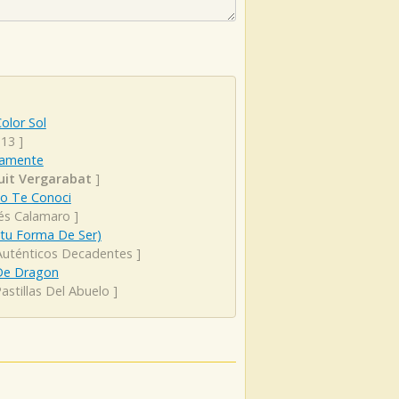
olor Sol
 13
]
lamente
uit Vergarabat
]
o Te Conoci
és Calamaro
]
(tu Forma De Ser)
Auténticos Decadentes
]
De Dragon
astillas Del Abuelo
]