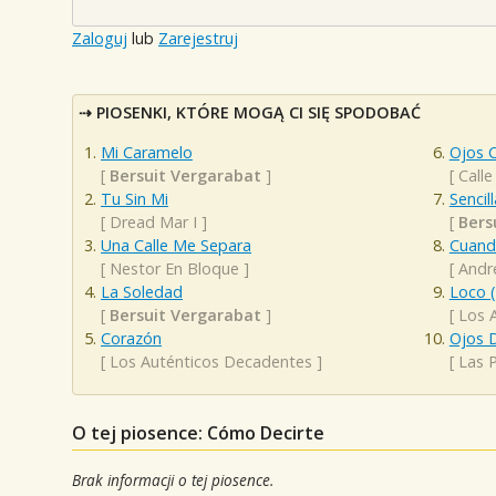
Zaloguj
lub
Zarejestruj
PIOSENKI, KTÓRE MOGĄ CI SIĘ SPODOBAĆ
Mi Caramelo
Ojos C
[
Bersuit Vergarabat
]
[
Calle
Tu Sin Mi
Sencil
[
Dread Mar I
]
[
Bers
Una Calle Me Separa
Cuand
[
Nestor En Bloque
]
[
Andr
La Soledad
Loco 
[
Bersuit Vergarabat
]
[
Los 
Corazón
Ojos 
[
Los Auténticos Decadentes
]
[
Las P
O tej piosence: Cómo Decirte
Brak informacji o tej piosence.