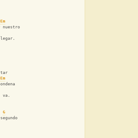
Em
r nuestro 
llegar. 
atar 
Em
condena 
o va. 
G
 segundo 