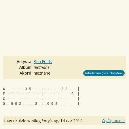
Artysta:
Ben Folds
Album:
nieznane
Akord:
nieznane
Tabulatura (bez chwytów)
A|---------3-5-----|---------3-3-----|
E|-----------------|--------------0--|
C|-----------------|-----------------|
G|--0-0-2-------2--|--0-0-2----------|
taby ukulele według
larryleroy
,
14 cze 2014
Wyślij opinie