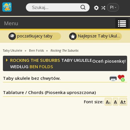
Pl
Menu
poczatkujacy taby
Najlepsze Taby Ukulele
Taby Ukulele
Ben Folds
Rocking The Suburbs
ROCKING THE SUBURBS
TABY UKULELE
Oceń piosenkę!
WEDŁUG
BEN FOLDS
Taby ukulele bez chwytów.
Tablature / Chords (Piosenka uproszczona)
Font size:
A-
A
A+