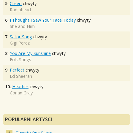
5.
Creep
chwyty
Radiohead
6.
I Thought I Saw Your Face Today
chwyty
She and Him
7.
Sailor Song
chwyty
Gigi Perez
8.
You Are My Sunshine
chwyty
Folk Songs
9.
Perfect
chwyty
Ed Sheeran
10.
Heather
chwyty
Conan Gray
POPULARNI ARTYŚCI
Twenty One Pilots