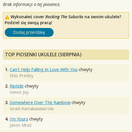
Brak informacji o tej piosence.
Wykonałeś cover
Rocking The Suburbs
na swoim ukulele?
Podziel się swoją pracą!
Dodaj przeróbkę
TOP PIOSENKI UKULELE (SIERPNIA)
1.
Can't Help Falling In Love With You
chwyty
Elvis Presley
2.
Riptide
chwyty
Vance Joy
3.
Somewhere Over The Rainbow
chwyty
Israel Kamakawiwo'ole
4.
I'm Yours
chwyty
Jason Mraz