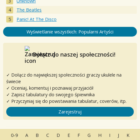
Unknown
The Beatles
Panic! At The Disco
Wyświetlanie wszystkich: Popularni Artyści
Dołącz do naszej społeczności!
✓ Dołącz do największej społeczności graczy ukulele na
świecie
✓ Oceniaj, komentuj i poznawaj przyjaciół
✓ Zapisz tabulatury do swojego śpiewnika
✓ Przyczyniaj się do powstawania tabulatur, coverów, itp.
Zarejestruj
0-9
A
B
C
D
E
F
G
H
I
J
K