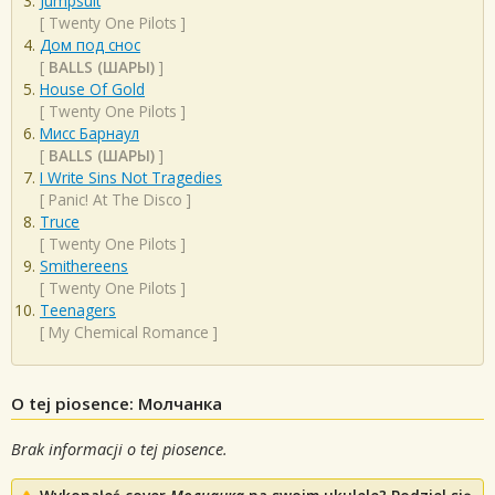
Jumpsuit
[
Twenty One Pilots
]
Дом под снос
[
BALLS (ШАРЫ)
]
House Of Gold
[
Twenty One Pilots
]
Мисс Барнаул
[
BALLS (ШАРЫ)
]
I Write Sins Not Tragedies
[
Panic! At The Disco
]
Truce
[
Twenty One Pilots
]
Smithereens
[
Twenty One Pilots
]
Teenagers
[
My Chemical Romance
]
O tej piosence: Молчанка
Brak informacji o tej piosence.