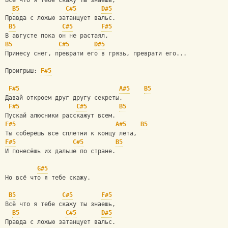
Всё что я тебе скажу ты знаешь,
B5
C#5
D#5
Правда с ложью затанцует вальс.
B5
C#5
F#5
В августе пока он не растаял,
B5
C#5
D#5
Принесу снег, преврати его в грязь, преврати его...
Проигрыш: 
F#5
F#5
A#5
B5
Давай откроем друг другу секреты,
F#5
C#5
B5
Пускай алюсники расскажут всем.
F#5
A#5
B5
Ты соберёшь все сплетни к концу лета,
F#5
C#5
B5
И понесёшь их дальше по стране.
G#5
Но всё что я тебе скажу.
B5
C#5
F#5
Всё что я тебе скажу ты знаешь,
B5
C#5
D#5
Правда с ложью затанцует вальс.