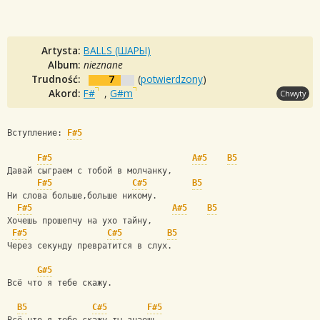
Artysta:
BALLS (ШАРЫ)
Album:
nieznane
Trudność:
7
(
potwierdzony
)
Akord:
F#
,
G#m
Chwyty
Вступление: 
F#5
F#5
A#5
B5
Давай сыграем с тобой в молчанку,
F#5
C#5
B5
Ни слова больше,больше никому.
F#5
A#5
B5
Хочешь прошепчу на ухо тайну,
F#5
C#5
B5
Через секунду превратится в слух.
G#5
Всё что я тебе скажу.
B5
C#5
F#5