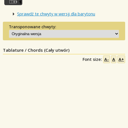
Sprawdź te chwyty w wersji dla barytonu
Transponowane chwyty:
Tablature / Chords (Cały utwór)
Font size:
A-
A
A+