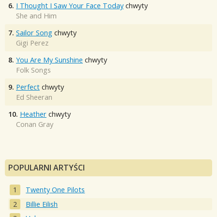
6.
I Thought I Saw Your Face Today
chwyty
She and Him
7.
Sailor Song
chwyty
Gigi Perez
8.
You Are My Sunshine
chwyty
Folk Songs
9.
Perfect
chwyty
Ed Sheeran
10.
Heather
chwyty
Conan Gray
POPULARNI ARTYŚCI
Twenty One Pilots
Billie Eilish