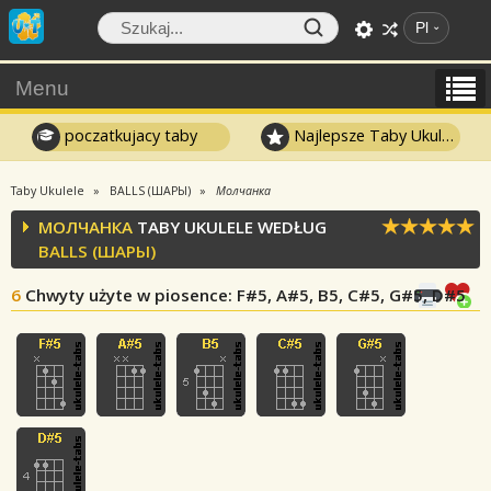
Pl
Menu
poczatkujacy taby
Najlepsze Taby Ukulele
Taby Ukulele
BALLS (ШАРЫ)
Молчанка
МОЛЧАНКА
TABY UKULELE WEDŁUG
BALLS (ШАРЫ)
6
Chwyty użyte w piosence
: F#5, A#5, B5, C#5, G#5, D#5