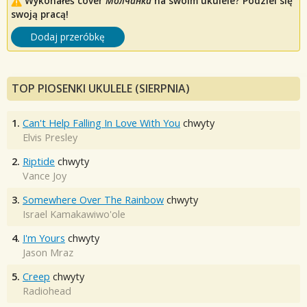
Wykonałeś cover
Молчанка
na swoim ukulele? Podziel się
swoją pracą!
Dodaj przeróbkę
TOP PIOSENKI UKULELE (SIERPNIA)
1.
Can't Help Falling In Love With You
chwyty
Elvis Presley
2.
Riptide
chwyty
Vance Joy
3.
Somewhere Over The Rainbow
chwyty
Israel Kamakawiwo'ole
4.
I'm Yours
chwyty
Jason Mraz
5.
Creep
chwyty
Radiohead