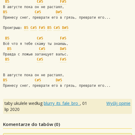
B5
C#5
F#5
В августе пока он не растаял,
B5
C#5
D#5
Принесу снег, преврати его в грязь, преврати его...
Проигрыш: 
B5
C#5
F#5
B5
C#5
D#5
B5
C#5
F#5
Всё что я тебе скажу ты знаешь,
B5
C#5
D#5
Правда с ложью затанцует вальс.
B5
C#5
F#5
В августе пока он не растаял,
B5
C#5
D#5
Принесу снег, преврати его в грязь, преврати его...
taby ukulele według
blurry_its_fale_bro_
,
01
Wyślij opinie
lip 2020
Komentarze do tabów (
0
)