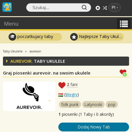
Pl
Menu
poczatkujacy taby
Najlepsze Taby Ukulele
Taby Ukulele
aurevoir.
AUREVOIR.
TABY UKULELE
Graj piosenki aurevoir. na swoim ukulele
2
fani
(
Węgry
)
folk punk
Latynoski
pop
1
piosenki (1 Taby i 0 akordy)
Dodaj Nowy Tab