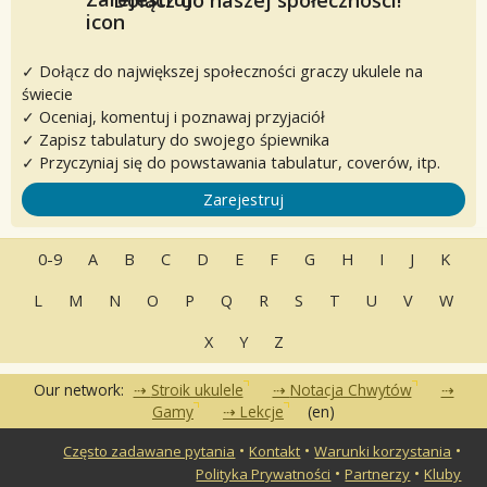
✓ Dołącz do największej społeczności graczy ukulele na
świecie
✓ Oceniaj, komentuj i poznawaj przyjaciół
✓ Zapisz tabulatury do swojego śpiewnika
✓ Przyczyniaj się do powstawania tabulatur, coverów, itp.
Zarejestruj
0-9
A
B
C
D
E
F
G
H
I
J
K
L
M
N
O
P
Q
R
S
T
U
V
W
X
Y
Z
Our network:
Stroik ukulele
Notacja Chwytów
Gamy
Lekcje
(en)
•
•
•
Często zadawane pytania
Kontakt
Warunki korzystania
•
•
Polityka Prywatności
Partnerzy
Kluby