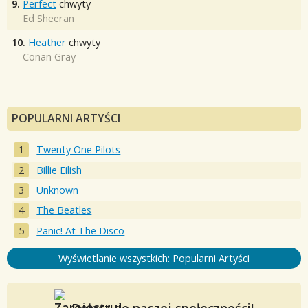
9.
Perfect
chwyty
Ed Sheeran
10.
Heather
chwyty
Conan Gray
POPULARNI ARTYŚCI
Twenty One Pilots
Billie Eilish
Unknown
The Beatles
Panic! At The Disco
Wyświetlanie wszystkich: Popularni Artyści
Dołącz do naszej społeczności!