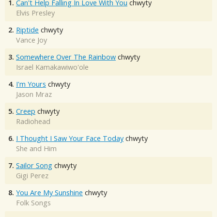
1.
Can't Help Falling In Love With You
chwyty
Elvis Presley
2.
Riptide
chwyty
Vance Joy
3.
Somewhere Over The Rainbow
chwyty
Israel Kamakawiwo'ole
4.
I'm Yours
chwyty
Jason Mraz
5.
Creep
chwyty
Radiohead
6.
I Thought I Saw Your Face Today
chwyty
She and Him
7.
Sailor Song
chwyty
Gigi Perez
8.
You Are My Sunshine
chwyty
Folk Songs