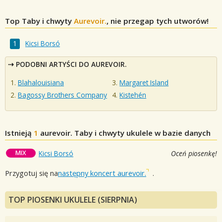
Top Taby i chwyty
Aurevoir.
, nie przegap tych utworów!
Kicsi Borsó
PODOBNI ARTYŚCI DO AUREVOIR.
Blahalouisiana
Margaret Island
Bagossy Brothers Company
Kistehén
Istnieją
1
aurevoir.
Taby i chwyty ukulele w bazie danych
MIX
Kicsi Borsó
Oceń piosenkę!
Przygotuj się na
następny koncert aurevoir.
.
TOP PIOSENKI UKULELE (SIERPNIA)