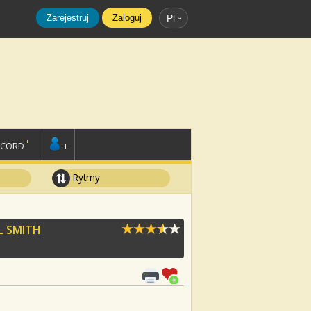
Zarejestruj
Zaloguj
Pl
SCORD
+
Rytmy
L SMITH