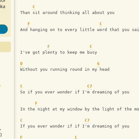
iół
ika
C
Than sit around thinking all about you
F
C
And hanging on to every little word that you sa
F
C
I've got plenty to keep me busy
D
G
Without you running round in my head
C
C7
So if you ever wonder if I'm dreaming of you
F
In the night at my window by the light of the m
C
C7
If you ever wonder if if I'm dreaming of you
,
)
F
C