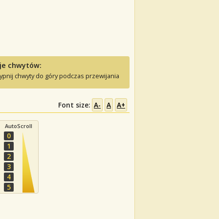
je chwytów:
ypnij chwyty do góry podczas przewijania
Font size:
A-
A
A+
AutoScroll
0
1
2
3
4
5