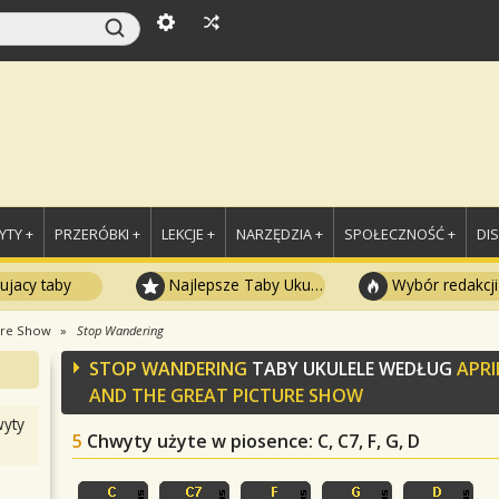
TY +
PRZERÓBKI +
LEKCJE +
NARZĘDZIA +
SPOŁECZNOŚĆ +
DI
ujacy taby
Najlepsze Taby Ukulele
Wybór redakcji
ture Show
Stop Wandering
STOP WANDERING
TABY UKULELE WEDŁUG
APRI
AND THE GREAT PICTURE SHOW
yty
5
Chwyty użyte w piosence
: C, C7, F, G, D