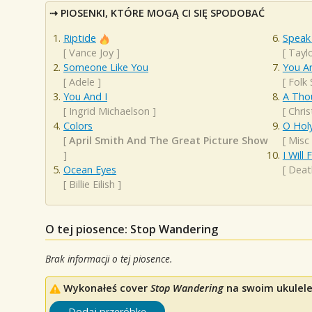
PIOSENKI, KTÓRE MOGĄ CI SIĘ SPODOBAĆ
Riptide
Speak
[
Vance Joy
]
[
Taylo
Someone Like You
You A
[
Adele
]
[
Folk
You And I
A Tho
[
Ingrid Michaelson
]
[
Chris
Colors
O Hol
[
April Smith And The Great Picture Show
[
Misc
]
I Will
Ocean Eyes
[
Deat
[
Billie Eilish
]
O tej piosence: Stop Wandering
Brak informacji o tej piosence.
Wykonałeś cover
Stop Wandering
na swoim ukulele?
Dodaj przeróbkę