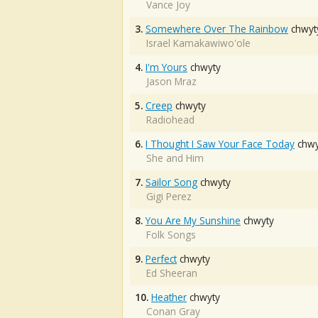
Vance Joy
3.
Somewhere Over The Rainbow
chwyt
Israel Kamakawiwo'ole
4.
I'm Yours
chwyty
Jason Mraz
5.
Creep
chwyty
Radiohead
6.
I Thought I Saw Your Face Today
chwy
She and Him
7.
Sailor Song
chwyty
Gigi Perez
8.
You Are My Sunshine
chwyty
Folk Songs
9.
Perfect
chwyty
Ed Sheeran
10.
Heather
chwyty
Conan Gray