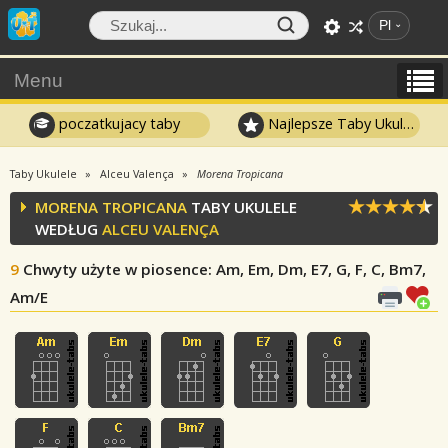
Pl
Menu
poczatkujacy taby
Najlepsze Taby Ukulele
Taby Ukulele
Alceu Valença
Morena Tropicana
MORENA TROPICANA
TABY UKULELE
WEDŁUG
ALCEU VALENÇA
9
Chwyty użyte w piosence
: Am, Em, Dm, E7, G, F, C, Bm7,
Am/E