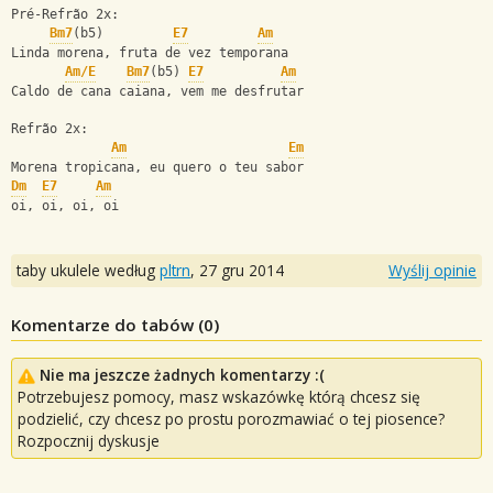
Pré-Refrão 2x:
Bm7
(b5)         
E7
Am
Linda morena, fruta de vez temporana
Am/E
Bm7
(b5) 
E7
Am
Caldo de cana caiana, vem me desfrutar
Refrão 2x:
Am
Em
Morena tropicana, eu quero o teu sabor
Dm
E7
Am
oi, oi, oi, oi
taby ukulele według
pltrn
,
27 gru 2014
Wyślij opinie
Komentarze do tabów (
0
)
Nie ma jeszcze żadnych komentarzy :(
Potrzebujesz pomocy, masz wskazówkę którą chcesz się
podzielić, czy chcesz po prostu porozmawiać o tej piosence?
Rozpocznij dyskusje