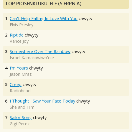
TOP PIOSENKI UKULELE (SIERPNIA)
1.
Can't Help Falling In Love With You
chwyty
Elvis Presley
2.
Riptide
chwyty
Vance Joy
3.
Somewhere Over The Rainbow
chwyty
Israel Kamakawiwo'ole
4.
I'm Yours
chwyty
Jason Mraz
5.
Creep
chwyty
Radiohead
6.
I Thought I Saw Your Face Today
chwyty
She and Him
7.
Sailor Song
chwyty
Gigi Perez