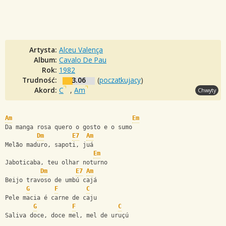
Artysta:
Alceu Valença
Album:
Cavalo De Pau
Rok:
1982
Trudność:
3.06
(
poczatkujacy
)
Akord:
C
,
Am
Chwyty
Am
Em
Da manga rosa quero o gosto e o sumo
Dm
E7
Am
Melão maduro, sapoti, juá
Em
Jaboticaba, teu olhar noturno
Dm
E7
Am
Beijo travoso de umbú cajá
G
F
C
Pele macia é carne de caju
G
F
C
Saliva doce, doce mel, mel de uruçú