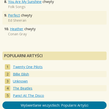
8.
You Are My Sunshine
chwyty
Folk Songs
9.
Perfect
chwyty
Ed Sheeran
10.
Heather
chwyty
Conan Gray
POPULARNI ARTYŚCI
Twenty One Pilots
Billie Eilish
Unknown
The Beatles
Panic! At The Disco
Wyświetlanie wszystkich: Popularni Artyści