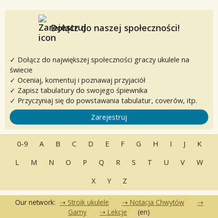
Dołącz do naszej społeczności!
✓ Dołącz do największej społeczności graczy ukulele na
świecie
✓ Oceniaj, komentuj i poznawaj przyjaciół
✓ Zapisz tabulatury do swojego śpiewnika
✓ Przyczyniaj się do powstawania tabulatur, coverów, itp.
Zarejestruj
0-9
A
B
C
D
E
F
G
H
I
J
K
L
M
N
O
P
Q
R
S
T
U
V
W
X
Y
Z
Our network:
Stroik ukulele
Notacja Chwytów
Gamy
Lekcje
(en)