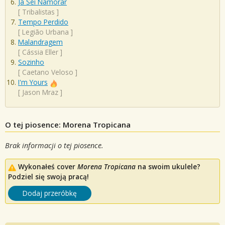
Já Sei Namorar
[
Tribalistas
]
Tempo Perdido
[
Legião Urbana
]
Malandragem
[
Cássia Eller
]
Sozinho
[
Caetano Veloso
]
I'm Yours
[
Jason Mraz
]
O tej piosence: Morena Tropicana
Brak informacji o tej piosence.
Wykonałeś cover
Morena Tropicana
na swoim ukulele?
Podziel się swoją pracą!
Dodaj przeróbkę