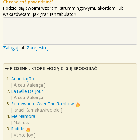
Chcesz coś powiedzieć?
Podziel się swoimi wzorami strummingowymi, akordami lub
wskazówkami jak grać ten tabulator!
Zaloguj
lub
Zarejestruj
PIOSENKI, KTÓRE MOGĄ CI SIĘ SPODOBAĆ
Anunciação
[
Alceu Valença
]
La Belle De Jour
[
Alceu Valença
]
Somewhere Over The Rainbow
[
Israel Kamakawiwo'ole
]
Me Namora
[
Natiruts
]
Riptide
[
Vance Joy
]