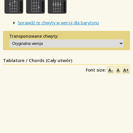
Sprawdź te chwyty w wersji dla barytonu
Transponowane chwyty:
Tablature / Chords (Cały utwór)
Font size:
A-
A
A+