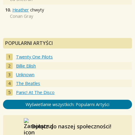
10.
Heather
chwyty
Conan Gray
POPULARNI ARTYŚCI
Twenty One Pilots
Billie Eilish
Unknown
The Beatles
Panic! At The Disco
Wyświetlanie wszystkich: Popularni Artyści
Dołącz do naszej społeczności!