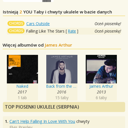
Istnieją
2
YOU
Taby i chwyty ukulele w bazie danych
CHORDS
Cars Outside
Oceń piosenkę!
CHORDS
Falling Like The Stars
[
Rate
]
Oceń piosenkę!
Więcej albumów od
James Arthur
Naked
Back from the Edge
James Arthur
2017
2016
2013
1 tab
15 taby
6 taby
TOP PIOSENKI UKULELE (SIERPNIA)
1.
Can't Help Falling In Love With You
chwyty
Elvis Presley