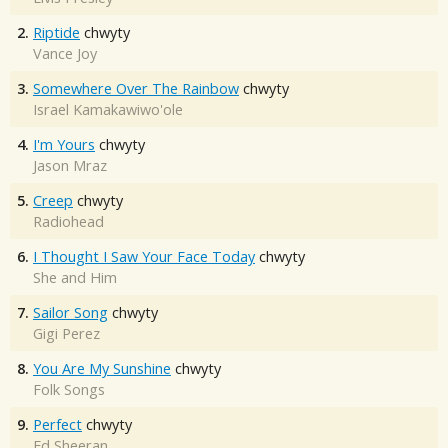
2.
Riptide
chwyty
Vance Joy
3.
Somewhere Over The Rainbow
chwyty
Israel Kamakawiwo'ole
4.
I'm Yours
chwyty
Jason Mraz
5.
Creep
chwyty
Radiohead
6.
I Thought I Saw Your Face Today
chwyty
She and Him
7.
Sailor Song
chwyty
Gigi Perez
8.
You Are My Sunshine
chwyty
Folk Songs
9.
Perfect
chwyty
Ed Sheeran