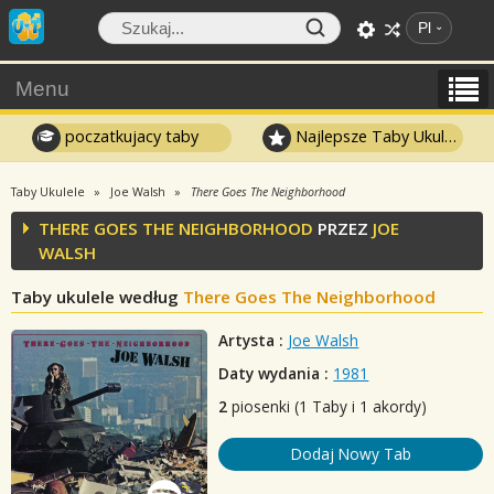
Pl
Menu
poczatkujacy taby
Najlepsze Taby Ukulele
Taby Ukulele
Joe Walsh
There Goes The Neighborhood
THERE GOES THE NEIGHBORHOOD
PRZEZ
JOE
WALSH
Taby ukulele według
There Goes The Neighborhood
Artysta :
Joe Walsh
Daty wydania :
1981
2
piosenki (1 Taby i 1 akordy)
Dodaj Nowy Tab