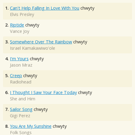
1.
Can't Help Falling In Love With You
chwyty
Elvis Presley
2.
Riptide
chwyty
Vance Joy
3.
Somewhere Over The Rainbow
chwyty
Israel Kamakawiwo'ole
4.
I'm Yours
chwyty
Jason Mraz
5.
Creep
chwyty
Radiohead
6.
I Thought I Saw Your Face Today
chwyty
She and Him
7.
Sailor Song
chwyty
Gigi Perez
8.
You Are My Sunshine
chwyty
Folk Songs