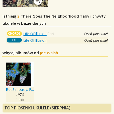
Istnieją
2
There Goes The Neighborhood
Taby i chwyty
ukulele w bazie danych
CHORDS
Life Of Illusion
Part
Oceń piosenkę!
TAB
Life Of Illusion
Oceń piosenkę!
Więcej albumów od
Joe Walsh
But Seriously, Folks...
1978
1 tab
TOP PIOSENKI UKULELE (SIERPNIA)