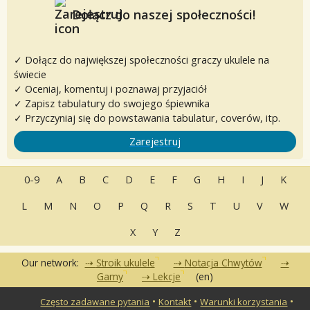
Dołącz do naszej społeczności!
✓ Dołącz do największej społeczności graczy ukulele na
świecie
✓ Oceniaj, komentuj i poznawaj przyjaciół
✓ Zapisz tabulatury do swojego śpiewnika
✓ Przyczyniaj się do powstawania tabulatur, coverów, itp.
Zarejestruj
0-9
A
B
C
D
E
F
G
H
I
J
K
L
M
N
O
P
Q
R
S
T
U
V
W
X
Y
Z
Our network:
Stroik ukulele
Notacja Chwytów
Gamy
Lekcje
(en)
•
•
•
Często zadawane pytania
Kontakt
Warunki korzystania