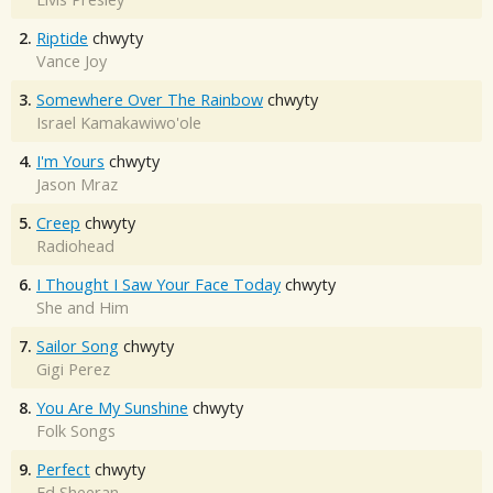
2.
Riptide
chwyty
Vance Joy
3.
Somewhere Over The Rainbow
chwyty
Israel Kamakawiwo'ole
4.
I'm Yours
chwyty
Jason Mraz
5.
Creep
chwyty
Radiohead
6.
I Thought I Saw Your Face Today
chwyty
She and Him
7.
Sailor Song
chwyty
Gigi Perez
8.
You Are My Sunshine
chwyty
Folk Songs
9.
Perfect
chwyty
Ed Sheeran