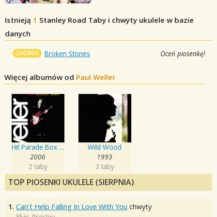
Istnieją
1
Stanley Road
Taby i chwyty ukulele w bazie
danych
CHORDS
Broken Stones
Oceń piosenkę!
Więcej albumów od
Paul Weller
Hit Parade Box Set
Wild Wood
2006
1993
2 taby
3 taby
TOP PIOSENKI UKULELE (SIERPNIA)
1.
Can't Help Falling In Love With You
chwyty
Elvis Presley