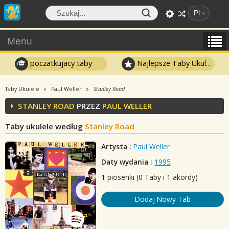
Pl
Menu
poczatkujacy taby
Najlepsze Taby Ukulele
Taby Ukulele
Paul Weller
Stanley Road
STANLEY ROAD
PRZEZ
PAUL WELLER
Taby ukulele według
Stanley Road
Artysta :
Paul Weller
Daty wydania :
1995
1
piosenki (0 Taby i 1 akordy)
Dodaj Nowy Tab