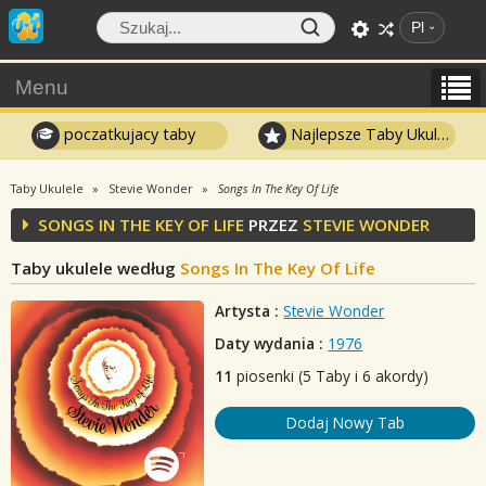
Pl
Menu
poczatkujacy taby
Najlepsze Taby Ukulele
Taby Ukulele
Stevie Wonder
Songs In The Key Of Life
SONGS IN THE KEY OF LIFE
PRZEZ
STEVIE WONDER
Taby ukulele według
Songs In The Key Of Life
Artysta :
Stevie Wonder
Daty wydania :
1976
11
piosenki (5 Taby i 6 akordy)
Dodaj Nowy Tab