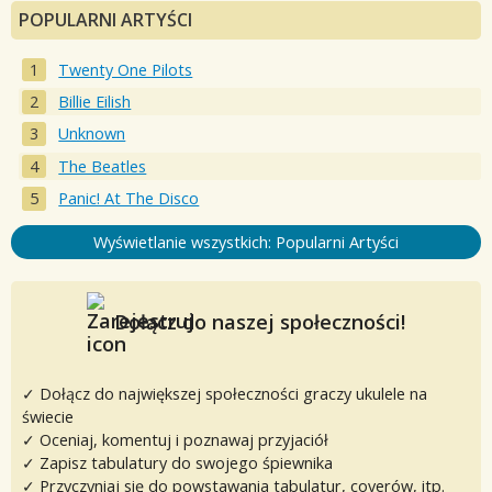
POPULARNI ARTYŚCI
Twenty One Pilots
Billie Eilish
Unknown
The Beatles
Panic! At The Disco
Wyświetlanie wszystkich: Popularni Artyści
Dołącz do naszej społeczności!
✓ Dołącz do największej społeczności graczy ukulele na
świecie
✓ Oceniaj, komentuj i poznawaj przyjaciół
✓ Zapisz tabulatury do swojego śpiewnika
✓ Przyczyniaj się do powstawania tabulatur, coverów, itp.