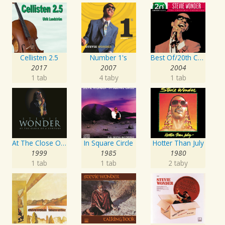
Cellisten 2.5
Number 1's
Best Of/20th Century - Christmas
2017
2007
2004
1 tab
4 taby
1 tab
At The Close Of A Century
In Square Circle
Hotter Than July
1999
1985
1980
1 tab
1 tab
2 taby