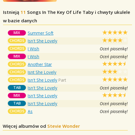
Istnieją
11
Songs In The Key Of Life
Taby i chwyty ukulele
w bazie danych
MIX
Summer Soft
CHORDS
Isn't She Lovely
CHORDS
I Wish
Oceń piosenkę!
MIX
I Wish
Oceń piosenkę!
CHORDS
Another Star
CHORDS
Isnt She Lovely
CHORDS
Isn't She Lovely
Part
TAB
Isn't She Lovely
Oceń piosenkę!
MIX
Isn't She Lovely
TAB
Isn't She Lovely
Oceń piosenkę!
CHORDS
As
Oceń piosenkę!
Więcej albumów od
Stevie Wonder