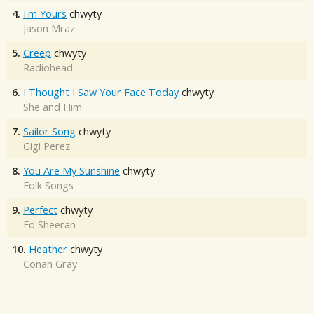
4.
I'm Yours
chwyty
Jason Mraz
5.
Creep
chwyty
Radiohead
6.
I Thought I Saw Your Face Today
chwyty
She and Him
7.
Sailor Song
chwyty
Gigi Perez
8.
You Are My Sunshine
chwyty
Folk Songs
9.
Perfect
chwyty
Ed Sheeran
10.
Heather
chwyty
Conan Gray