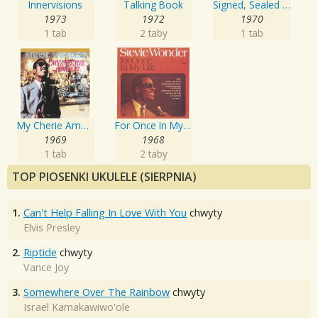
Innervisions
Talking Book
Signed, Sealed And Delivered
1973
1972
1970
1 tab
2 taby
1 tab
My Cherie Amour
For Once In My Life
1969
1968
1 tab
2 taby
TOP PIOSENKI UKULELE (SIERPNIA)
1.
Can't Help Falling In Love With You
chwyty
Elvis Presley
2.
Riptide
chwyty
Vance Joy
3.
Somewhere Over The Rainbow
chwyty
Israel Kamakawiwo'ole