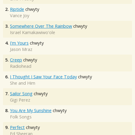
2.
Riptide
chwyty
Vance Joy
3.
Somewhere Over The Rainbow
chwyty
Israel Kamakawiwo'ole
4.
I'm Yours
chwyty
Jason Mraz
5.
Creep
chwyty
Radiohead
6.
I Thought I Saw Your Face Today
chwyty
She and Him
7.
Sailor Song
chwyty
Gigi Perez
8.
You Are My Sunshine
chwyty
Folk Songs
9.
Perfect
chwyty
Ed Sheeran