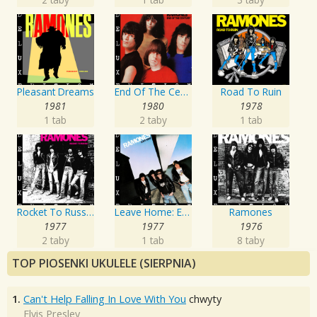
Pleasant Dreams
End Of The Century
Road To Ruin
1981
1980
1978
1 tab
2 taby
1 tab
Rocket To Russia: Expanded And Remastered
Leave Home: Expanded And Remastered
Ramones
1977
1977
1976
2 taby
1 tab
8 taby
TOP PIOSENKI UKULELE (SIERPNIA)
1.
Can't Help Falling In Love With You
chwyty
Elvis Presley