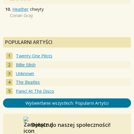
10.
Heather
chwyty
Conan Gray
POPULARNI ARTYŚCI
Twenty One Pilots
Billie Eilish
Unknown
The Beatles
Panic! At The Disco
Wyświetlanie wszystkich: Popularni Artyści
Dołącz do naszej społeczności!