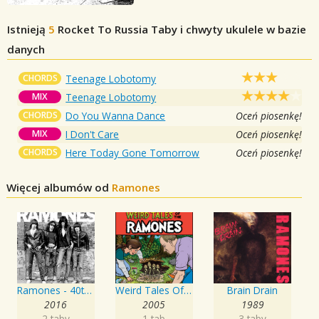
Istnieją
5
Rocket To Russia
Taby i chwyty ukulele w bazie
danych
CHORDS
Teenage Lobotomy
MIX
Teenage Lobotomy
CHORDS
Do You Wanna Dance
Oceń piosenkę!
MIX
I Don't Care
Oceń piosenkę!
CHORDS
Here Today Gone Tomorrow
Oceń piosenkę!
Więcej albumów od
Ramones
Ramones - 40th Anniversary
Weird Tales Of The Ramones
Brain Drain
2016
2005
1989
2 taby
1 tab
3 taby