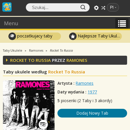
Pl
Menu
poczatkujacy taby
Najlepsze Taby Ukulele
Taby Ukulele
Ramones
Rocket To Russia
ROCKET TO RUSSIA
PRZEZ
RAMONES
Taby ukulele według
Rocket To Russia
Artysta :
Ramones
Daty wydania :
1977
5
piosenki (2 Taby i 3 akordy)
Dodaj Nowy Tab