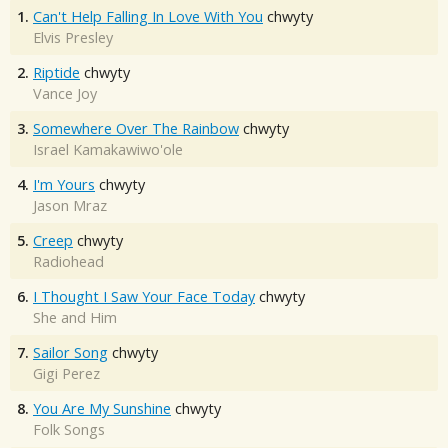
1.
Can't Help Falling In Love With You
chwyty
Elvis Presley
2.
Riptide
chwyty
Vance Joy
3.
Somewhere Over The Rainbow
chwyty
Israel Kamakawiwo'ole
4.
I'm Yours
chwyty
Jason Mraz
5.
Creep
chwyty
Radiohead
6.
I Thought I Saw Your Face Today
chwyty
She and Him
7.
Sailor Song
chwyty
Gigi Perez
8.
You Are My Sunshine
chwyty
Folk Songs