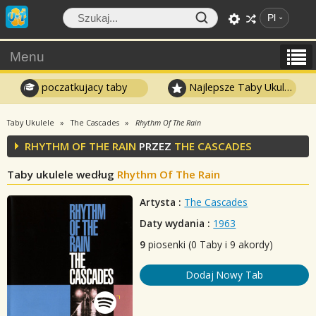
Pl
Menu
poczatkujacy taby
Najlepsze Taby Ukulele
Taby Ukulele
The Cascades
Rhythm Of The Rain
RHYTHM OF THE RAIN
PRZEZ
THE CASCADES
Taby ukulele według
Rhythm Of The Rain
Artysta :
The Cascades
Daty wydania :
1963
9
piosenki (0 Taby i 9 akordy)
Dodaj Nowy Tab