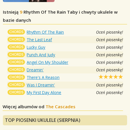
Istnieją
9
Rhythm Of The Rain
Taby i chwyty ukulele w
bazie danych
CHORDS
Rhythm Of The Rain
Oceń piosenkę!
CHORDS
The Last Leaf
Oceń piosenkę!
CHORDS
Lucky Guy
Oceń piosenkę!
CHORDS
Punch And Judy
Oceń piosenkę!
CHORDS
Angel On My Shoulder
Oceń piosenkę!
CHORDS
Dreamin'
Oceń piosenkę!
CHORDS
There's A Reason
CHORDS
Was I Dreamin'
Oceń piosenkę!
CHORDS
My First Day Alone
Oceń piosenkę!
Więcej albumów od
The Cascades
TOP PIOSENKI UKULELE (SIERPNIA)