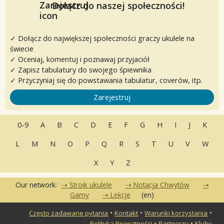
Dołącz do naszej społeczności!
✓ Dołącz do największej społeczności graczy ukulele na
świecie
✓ Oceniaj, komentuj i poznawaj przyjaciół
✓ Zapisz tabulatury do swojego śpiewnika
✓ Przyczyniaj się do powstawania tabulatur, coverów, itp.
Zarejestruj
0-9
A
B
C
D
E
F
G
H
I
J
K
L
M
N
O
P
Q
R
S
T
U
V
W
X
Y
Z
Our network:
Stroik ukulele
Notacja Chwytów
Gamy
Lekcje
(en)
•
•
•
Często zadawane pytania
Kontakt
Warunki korzystania
•
•
Polityka Prywatności
Partnerzy
Kluby