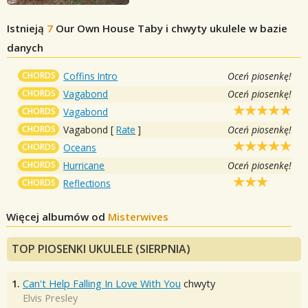
Istnieją
7
Our Own House
Taby i chwyty ukulele w bazie
danych
CHORDS
Coffins Intro
Oceń piosenkę!
CHORDS
Vagabond
Oceń piosenkę!
CHORDS
Vagabond
CHORDS
Vagabond
[
Rate
]
Oceń piosenkę!
CHORDS
Oceans
CHORDS
Hurricane
Oceń piosenkę!
CHORDS
Reflections
Więcej albumów od
Misterwives
TOP PIOSENKI UKULELE (SIERPNIA)
1.
Can't Help Falling In Love With You
chwyty
Elvis Presley