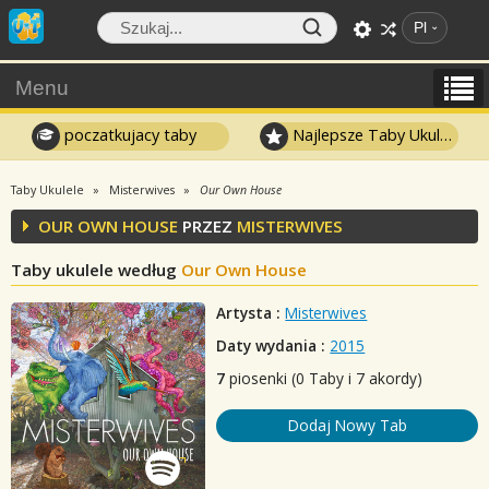
Pl
Menu
poczatkujacy taby
Najlepsze Taby Ukulele
Taby Ukulele
Misterwives
Our Own House
OUR OWN HOUSE
PRZEZ
MISTERWIVES
Taby ukulele według
Our Own House
Artysta :
Misterwives
Daty wydania :
2015
7
piosenki (0 Taby i 7 akordy)
Dodaj Nowy Tab