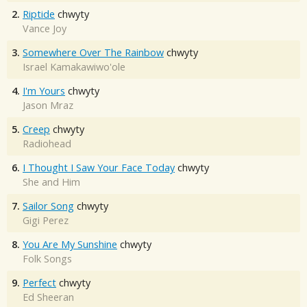
2.
Riptide
chwyty
Vance Joy
3.
Somewhere Over The Rainbow
chwyty
Israel Kamakawiwo'ole
4.
I'm Yours
chwyty
Jason Mraz
5.
Creep
chwyty
Radiohead
6.
I Thought I Saw Your Face Today
chwyty
She and Him
7.
Sailor Song
chwyty
Gigi Perez
8.
You Are My Sunshine
chwyty
Folk Songs
9.
Perfect
chwyty
Ed Sheeran