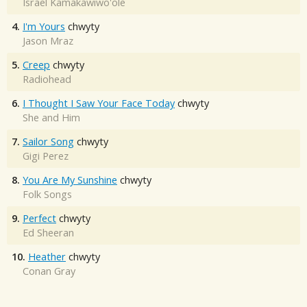
Israel Kamakawiwo'ole
4.
I'm Yours
chwyty
Jason Mraz
5.
Creep
chwyty
Radiohead
6.
I Thought I Saw Your Face Today
chwyty
She and Him
7.
Sailor Song
chwyty
Gigi Perez
8.
You Are My Sunshine
chwyty
Folk Songs
9.
Perfect
chwyty
Ed Sheeran
10.
Heather
chwyty
Conan Gray