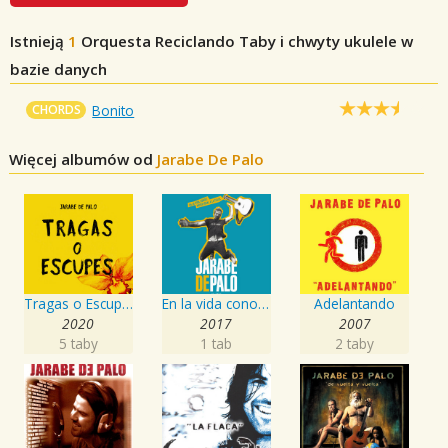
Istnieją
1
Orquesta Reciclando
Taby i chwyty ukulele w
bazie danych
CHORDS
Bonito
Więcej albumów od
Jarabe De Palo
Tragas o Escupes
En la vida conocí mujer igual a la Flaca: 20 años
Adelantando
2020
2017
2007
5 taby
1 tab
2 taby