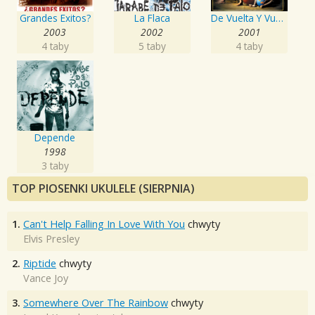
Grandes Exitos?
La Flaca
De Vuelta Y Vuelta
2003
2002
2001
4 taby
5 taby
4 taby
Depende
1998
3 taby
TOP PIOSENKI UKULELE (SIERPNIA)
1.
Can't Help Falling In Love With You
chwyty
Elvis Presley
2.
Riptide
chwyty
Vance Joy
3.
Somewhere Over The Rainbow
chwyty