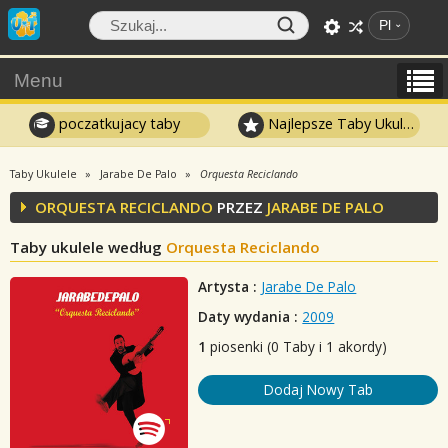
Pl
Menu
poczatkujacy taby
Najlepsze Taby Ukulele
Taby Ukulele
Jarabe De Palo
Orquesta Reciclando
ORQUESTA RECICLANDO
PRZEZ
JARABE DE PALO
Taby ukulele według
Orquesta Reciclando
Artysta :
Jarabe De Palo
Daty wydania :
2009
1
piosenki (0 Taby i 1 akordy)
Dodaj Nowy Tab