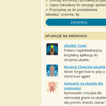
✓ Oceniaj, komentuj i poznawaj przyjac
✓ Zapisz tabulatury do swojego śpiewn
✓ Przyczyniaj się do powstawania
tabulatur, coverów, itp.
Zarejestruj
APLIKACJE NA ANDROIDA
Ukulele Tuner
Pobierz najdokładniejszą
bezpłatną aplikację do
strojenia ukulele.
Notacja Chwytów ukulele
Never forget how to play a
chord ever again!
Kołysanki na ukulele dla
niemowląt
Rymowanki i muzyka dla
niemowląt grane na ukulele
aby pomóc dziecku zasnąć :