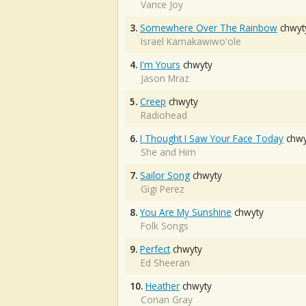
Vance Joy
3.
Somewhere Over The Rainbow
chwyt
Israel Kamakawiwo'ole
4.
I'm Yours
chwyty
Jason Mraz
5.
Creep
chwyty
Radiohead
6.
I Thought I Saw Your Face Today
chwy
She and Him
7.
Sailor Song
chwyty
Gigi Perez
8.
You Are My Sunshine
chwyty
Folk Songs
9.
Perfect
chwyty
Ed Sheeran
10.
Heather
chwyty
Conan Gray