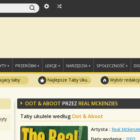
TY +
PRZERÓBKI +
LEKCJE +
NARZĘDZIA +
SPOŁECZNOŚĆ +
DI
ujacy taby
Najlepsze Taby Ukulele
Wybór redakcji
OOT & ABOOT
PRZEZ
REAL MCKENZIES
Taby ukulele według
Oot & Aboot
yty
Artysta :
Real Mckenzi
Daty wydania :
2003