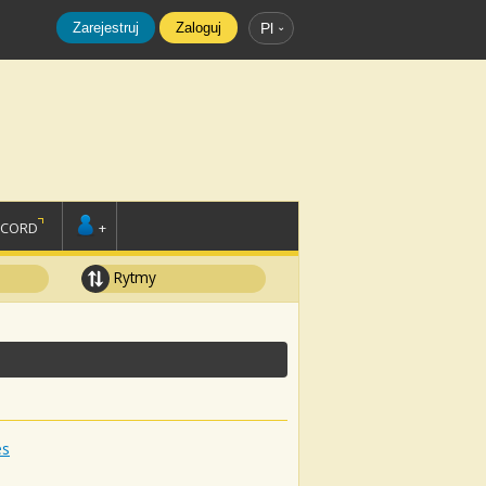
Zarejestruj
Zaloguj
Pl
SCORD
+
Rytmy
es