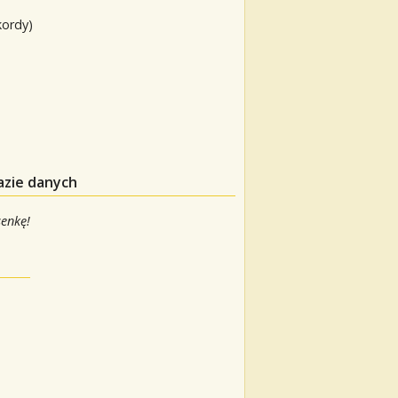
kordy)
azie danych
senkę!