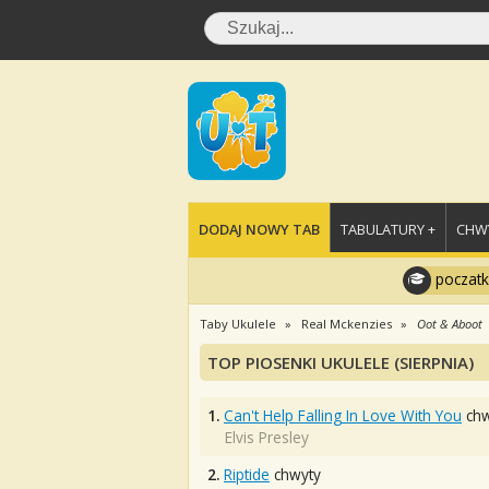
DODAJ NOWY TAB
TABULATURY +
CHWY
poczatk
Taby Ukulele
Real Mckenzies
Oot & Aboot
TOP PIOSENKI UKULELE (SIERPNIA)
1.
Can't Help Falling In Love With You
chw
Elvis Presley
2.
Riptide
chwyty