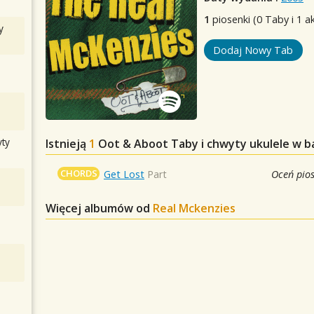
1
piosenki (0 Taby i 1 a
y
Dodaj Nowy Tab
ty
Istnieją
1
Oot & Aboot
Taby i chwyty ukulele w b
CHORDS
Get Lost
Part
Oceń pio
Więcej albumów od
Real Mckenzies