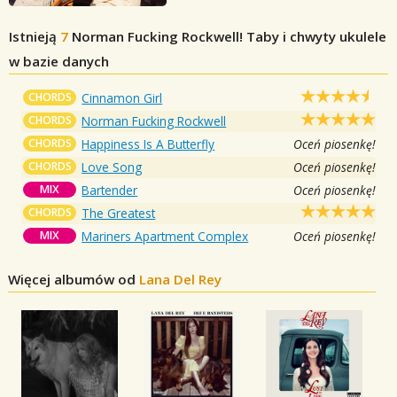
Istnieją
7
Norman Fucking Rockwell!
Taby i chwyty ukulele
w bazie danych
CHORDS
Cinnamon Girl
CHORDS
Norman Fucking Rockwell
CHORDS
Happiness Is A Butterfly
Oceń piosenkę!
CHORDS
Love Song
Oceń piosenkę!
MIX
Bartender
Oceń piosenkę!
CHORDS
The Greatest
MIX
Mariners Apartment Complex
Oceń piosenkę!
Więcej albumów od
Lana Del Rey