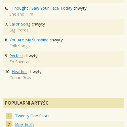
6.
I Thought I Saw Your Face Today
chwyty
She and Him
7.
Sailor Song
chwyty
Gigi Perez
8.
You Are My Sunshine
chwyty
Folk Songs
9.
Perfect
chwyty
Ed Sheeran
10.
Heather
chwyty
Conan Gray
POPULARNI ARTYŚCI
Twenty One Pilots
Billie Eilish