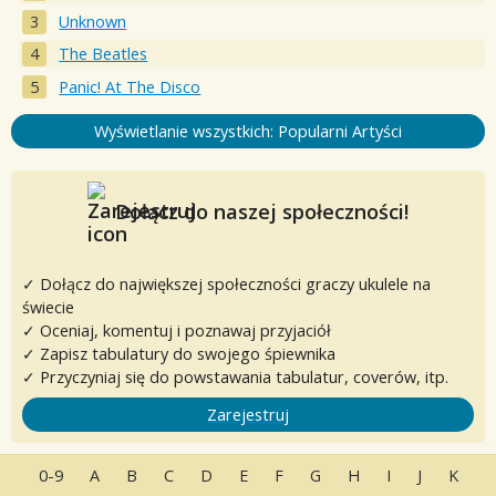
Unknown
The Beatles
Panic! At The Disco
Wyświetlanie wszystkich: Popularni Artyści
Dołącz do naszej społeczności!
✓ Dołącz do największej społeczności graczy ukulele na
świecie
✓ Oceniaj, komentuj i poznawaj przyjaciół
✓ Zapisz tabulatury do swojego śpiewnika
✓ Przyczyniaj się do powstawania tabulatur, coverów, itp.
Zarejestruj
0-9
A
B
C
D
E
F
G
H
I
J
K