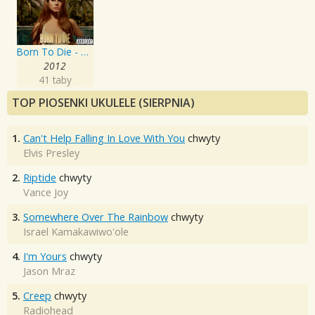
Born To Die - The Paradise Edition
2012
41 taby
TOP PIOSENKI UKULELE (SIERPNIA)
1.
Can't Help Falling In Love With You
chwyty
Elvis Presley
2.
Riptide
chwyty
Vance Joy
3.
Somewhere Over The Rainbow
chwyty
Israel Kamakawiwo'ole
4.
I'm Yours
chwyty
Jason Mraz
5.
Creep
chwyty
Radiohead