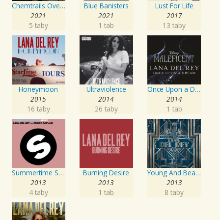
Chemtrails Over The Country Club
Blue Banisters
Lust For Life
2021
2021
2017
5 taby
1 tab
13 taby
Honeymoon
Ultraviolence
Once Upon a Dream (from "Maleficent")
2015
2014
2014
16 taby
26 taby
1 tab
Summertime Sadness [Lana Del Rey vs. Cedric Gervais]
Burning Desire
Young And Beautiful
2013
2013
2013
4 taby
1 tab
8 taby