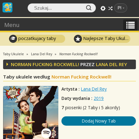
Pl
Menu
poczatkujacy taby
Najlepsze Taby Ukulele
Taby Ukulele
Lana Del Rey
Norman Fucking Rockwell!
NORMAN FUCKING ROCKWELL!
PRZEZ
LANA DEL REY
Taby ukulele według
Norman Fucking Rockwell!
Artysta :
Lana Del Rey
Daty wydania :
2019
7
piosenki (2 Taby i 5 akordy)
Dodaj Nowy Tab