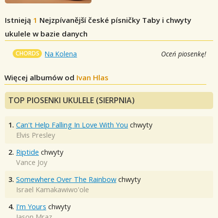
Istnieją
1
Nejzpívanější české písničky
Taby i chwyty
ukulele w bazie danych
CHORDS
Na Kolena
Oceń piosenkę!
Więcej albumów od
Ivan Hlas
TOP PIOSENKI UKULELE (SIERPNIA)
1.
Can't Help Falling In Love With You
chwyty
Elvis Presley
2.
Riptide
chwyty
Vance Joy
3.
Somewhere Over The Rainbow
chwyty
Israel Kamakawiwo'ole
4.
I'm Yours
chwyty
Jason Mraz