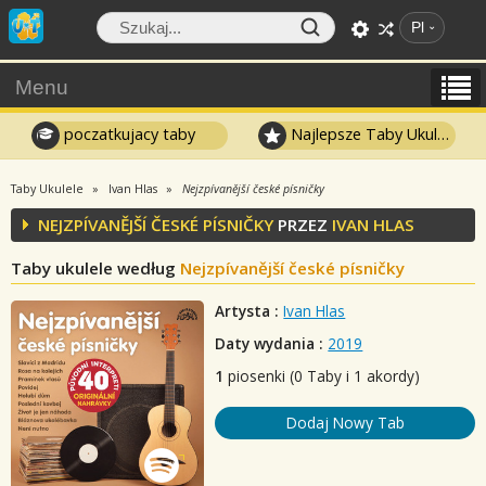
Pl
Menu
poczatkujacy taby
Najlepsze Taby Ukulele
Taby Ukulele
Ivan Hlas
Nejzpívanější české písničky
NEJZPÍVANĚJŠÍ ČESKÉ PÍSNIČKY
PRZEZ
IVAN HLAS
Taby ukulele według
Nejzpívanější české písničky
Artysta :
Ivan Hlas
Daty wydania :
2019
1
piosenki (0 Taby i 1 akordy)
Dodaj Nowy Tab