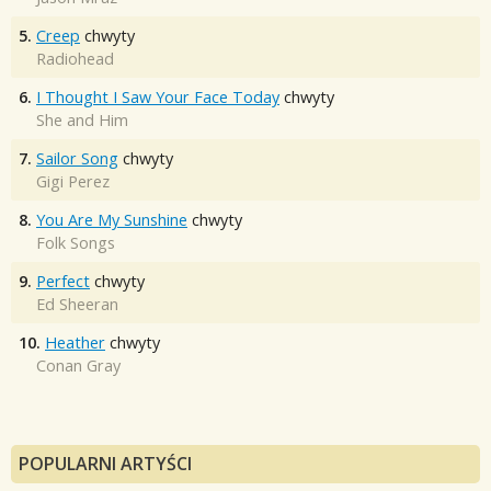
5.
Creep
chwyty
Radiohead
6.
I Thought I Saw Your Face Today
chwyty
She and Him
7.
Sailor Song
chwyty
Gigi Perez
8.
You Are My Sunshine
chwyty
Folk Songs
9.
Perfect
chwyty
Ed Sheeran
10.
Heather
chwyty
Conan Gray
POPULARNI ARTYŚCI