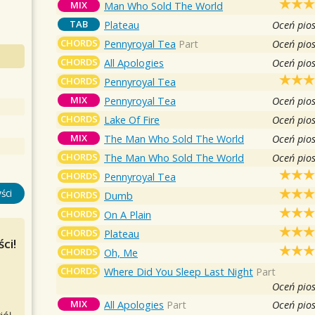
MIX
Man Who Sold The World
TAB
Plateau
Oceń pio
CHORDS
Pennyroyal Tea
Part
Oceń pio
CHORDS
All Apologies
Oceń pio
CHORDS
Pennyroyal Tea
MIX
Pennyroyal Tea
Oceń pio
CHORDS
Lake Of Fire
Oceń pio
MIX
The Man Who Sold The World
Oceń pio
CHORDS
The Man Who Sold The World
Oceń pio
CHORDS
Pennyroyal Tea
ści
CHORDS
Dumb
CHORDS
On A Plain
CHORDS
Plateau
ci!
CHORDS
Oh, Me
CHORDS
Where Did You Sleep Last Night
Part
Oceń pio
MIX
All Apologies
Part
Oceń pio