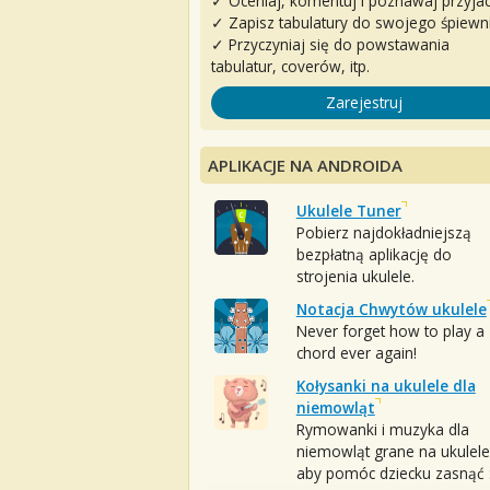
✓ Oceniaj, komentuj i poznawaj przyjac
✓ Zapisz tabulatury do swojego śpiewn
✓ Przyczyniaj się do powstawania
tabulatur, coverów, itp.
Zarejestruj
APLIKACJE NA ANDROIDA
Ukulele Tuner
Pobierz najdokładniejszą
bezpłatną aplikację do
strojenia ukulele.
Notacja Chwytów ukulele
Never forget how to play a
chord ever again!
Kołysanki na ukulele dla
niemowląt
Rymowanki i muzyka dla
niemowląt grane na ukulele
aby pomóc dziecku zasnąć :