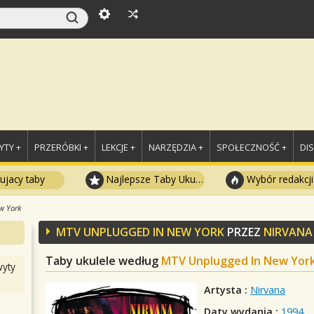
TY +
PRZERÓBKI +
LEKCJE +
NARZĘDZIA +
SPOŁECZNOŚĆ +
DI
ujacy taby
Najlepsze Taby Ukulele
Wybór redakcji
w York
MTV UNPLUGGED IN NEW YORK
PRZEZ
NIRVANA
Taby ukulele według
MTV Unplugged In New Yor
yty
Artysta :
Nirvana
Daty wydania :
1994