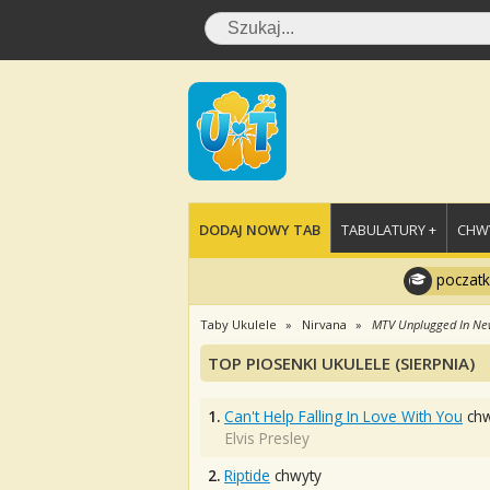
DODAJ NOWY TAB
TABULATURY +
CHWY
poczatk
Taby Ukulele
Nirvana
MTV Unplugged In Ne
TOP PIOSENKI UKULELE (SIERPNIA)
1.
Can't Help Falling In Love With You
chw
Elvis Presley
2.
Riptide
chwyty