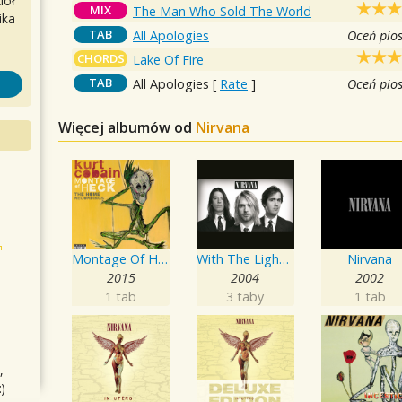
iół
MIX
The Man Who Sold The World
ika
TAB
All Apologies
Oceń pio
CHORDS
Lake Of Fire
TAB
All Apologies
[
Rate
]
Oceń pio
Więcej albumów od
Nirvana
Montage Of Heck: The Home Recordings
With The Lights Out - Box Set
Nirvana
2015
2004
2002
1 tab
3 taby
1 tab
,
)