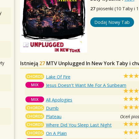
27
piosenki (10 Taby i 
y
Dodaj Nowy Tab
ty
Istnieją
27
MTV Unplugged In New York
Taby i ch
CHORDS
Lake Of Fire
MIX
Jesus Doesn't Want Me For A Sunbeam
MIX
All Apologies
CHORDS
Dumb
CHORDS
Plateau
Oceń pio
CHORDS
Where Did You Sleep Last Night
CHORDS
On A Plain