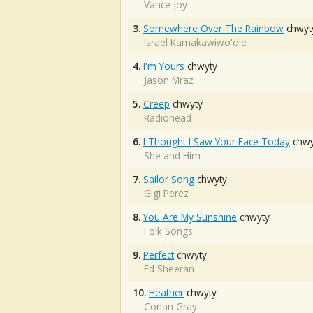
Vance Joy
3.
Somewhere Over The Rainbow
chwyt
Israel Kamakawiwo'ole
4.
I'm Yours
chwyty
Jason Mraz
5.
Creep
chwyty
Radiohead
6.
I Thought I Saw Your Face Today
chwy
She and Him
7.
Sailor Song
chwyty
Gigi Perez
8.
You Are My Sunshine
chwyty
Folk Songs
9.
Perfect
chwyty
Ed Sheeran
10.
Heather
chwyty
Conan Gray