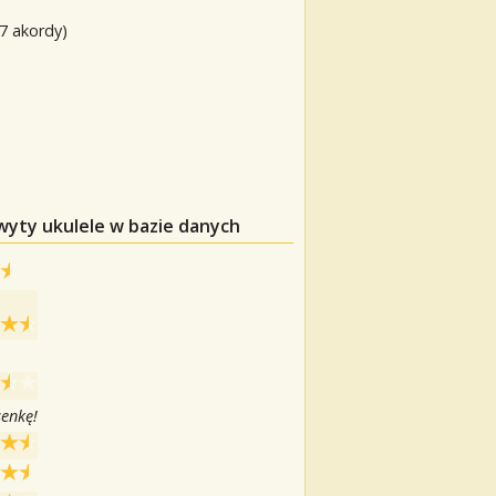
17 akordy)
wyty ukulele w bazie danych
senkę!