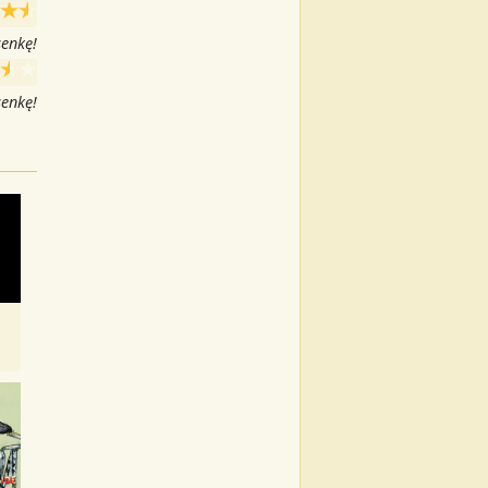
senkę!
senkę!