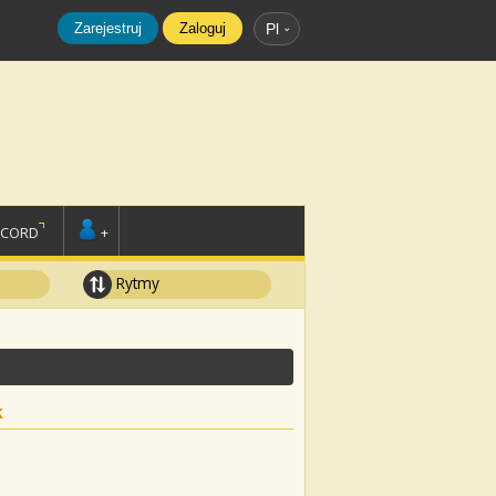
Zarejestruj
Zaloguj
Pl
SCORD
+
Rytmy
k