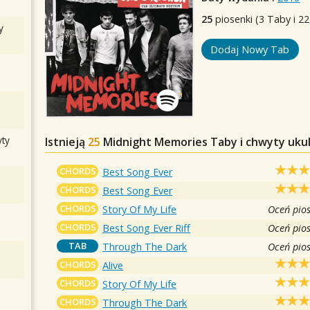
25
piosenki (3 Taby i 22
y
Dodaj Nowy Tab
ty
Istnieją
25
Midnight Memories
Taby i chwyty ukul
CHORDS
Best Song Ever
CHORDS
Best Song Ever
CHORDS
Story Of My Life
Oceń pio
CHORDS
Best Song Ever Riff
Oceń pio
TAB
Through The Dark
Oceń pio
CHORDS
Alive
CHORDS
Story Of My Life
CHORDS
Through The Dark