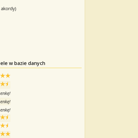
 akordy)
ele w bazie danych
senkę!
senkę!
senkę!