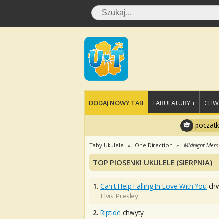
DODAJ NOWY TAB
TABULATURY +
CHWY
poczatk
Taby Ukulele
One Direction
Midnight Mem
TOP PIOSENKI UKULELE (SIERPNIA)
1.
Can't Help Falling In Love With You
chw
Elvis Presley
2.
Riptide
chwyty