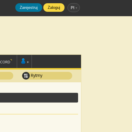
Zarejestruj
Zaloguj
Pl
SCORD
+
Rytmy