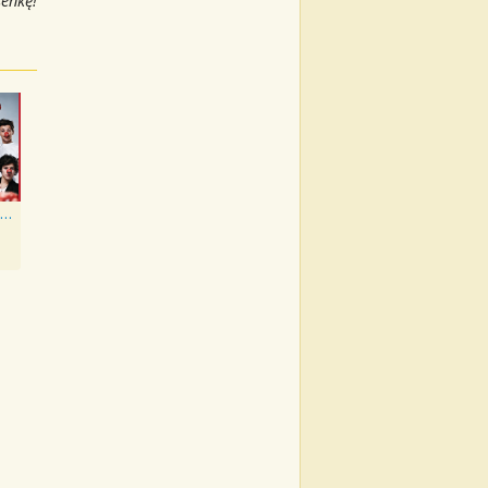
senkę!
One Way or Another