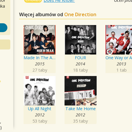
Does He Know?
Oceń pio
iół
ika
Więcej albumów od
One Direction
Made In The A.M.
FOUR
2015
2014
2013
27 taby
18 taby
1 tab
Up All Night
Take Me Home
2012
2012
53 taby
35 taby
,
)