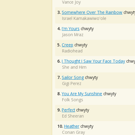
Vance Joy
3.
Somewhere Over The Rainbow
chwyt
Israel Kamakawiwo'ole
4.
I'm Yours
chwyty
Jason Mraz
5.
Creep
chwyty
Radiohead
6.
I Thought I Saw Your Face Today
chwy
She and Him
7.
Sailor Song
chwyty
Gigi Perez
8.
You Are My Sunshine
chwyty
Folk Songs
9.
Perfect
chwyty
Ed Sheeran
10.
Heather
chwyty
Conan Gray