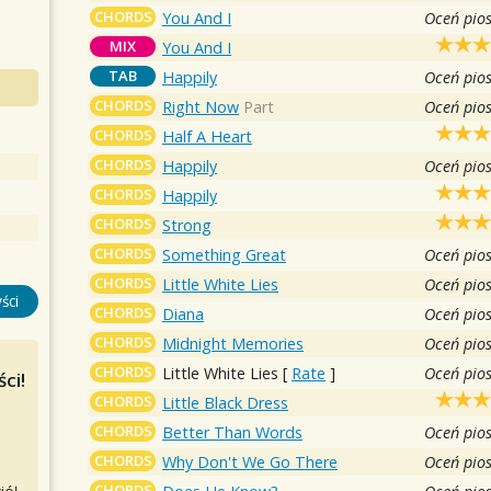
CHORDS
You And I
Oceń pio
MIX
You And I
TAB
Happily
Oceń pio
CHORDS
Right Now
Part
Oceń pio
CHORDS
Half A Heart
CHORDS
Happily
Oceń pio
CHORDS
Happily
CHORDS
Strong
CHORDS
Something Great
Oceń pio
CHORDS
Little White Lies
Oceń pio
ści
CHORDS
Diana
Oceń pio
CHORDS
Midnight Memories
Oceń pio
CHORDS
Little White Lies
[
Rate
]
Oceń pio
ci!
CHORDS
Little Black Dress
CHORDS
Better Than Words
Oceń pio
CHORDS
Why Don't We Go There
Oceń pio
CHORDS