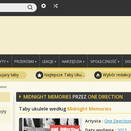
TY +
PRZERÓBKI +
LEKCJE +
NARZĘDZIA +
SPOŁECZNOŚĆ +
DI
ujacy taby
Najlepsze Taby Ukulele
Wybór redakcji
ories
MIDNIGHT MEMORIES
PRZEZ
ONE DIRECTION
Taby ukulele według
Midnight Memories
yty
Artysta :
One Direction
Daty wydania :
2013