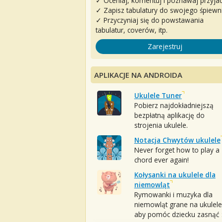
✓ Oceniaj, komentuj i poznawaj przyjac
✓ Zapisz tabulatury do swojego śpiewn
✓ Przyczyniaj się do powstawania
tabulatur, coverów, itp.
Zarejestruj
APLIKACJE NA ANDROIDA
Ukulele Tuner
Pobierz najdokładniejszą
bezpłatną aplikację do
strojenia ukulele.
Notacja Chwytów ukulele
Never forget how to play a
chord ever again!
Kołysanki na ukulele dla
niemowląt
Rymowanki i muzyka dla
niemowląt grane na ukulele
aby pomóc dziecku zasnąć :