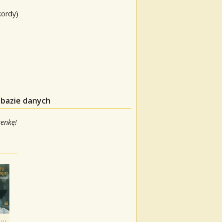
kordy)
 bazie danych
senkę!
What's Going On - 40th Anniversary