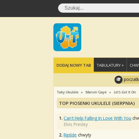
DODAJ NOWY TAB
TABULATURY +
CHWY
poczatk
Taby Ukulele
Marvin Gaye
Let's Get It On
TOP PIOSENKI UKULELE (SIERPNIA)
1.
Can't Help Falling In Love With You
chw
Elvis Presley
2.
Riptide
chwyty