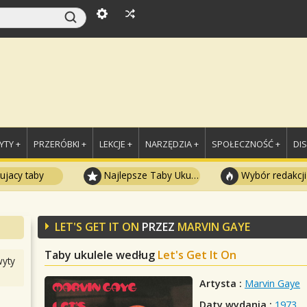
TY +
PRZERÓBKI +
LEKCJE +
NARZĘDZIA +
SPOŁECZNOŚĆ +
DI
ujacy taby
Najlepsze Taby Ukulele
Wybór redakcji
LET'S GET IT ON
PRZEZ
MARVIN GAYE
Taby ukulele według
Let's Get It On
yty
Artysta :
Marvin Gaye
Daty wydania :
1973