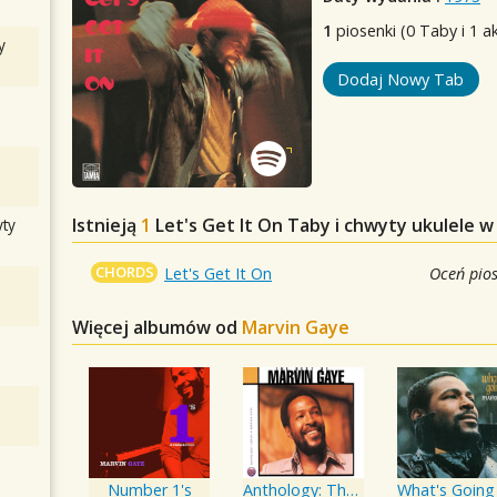
1
piosenki (0 Taby i 1 a
y
Dodaj Nowy Tab
Istnieją
1
Let's Get It On
Taby i chwyty ukulele w
ty
CHORDS
Let's Get It On
Oceń pio
Więcej albumów od
Marvin Gaye
Number 1's
Anthology: The Best Of Marvin Gaye