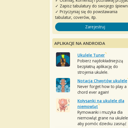
✓ Oceniaj, komentuj i poznawaj przyjac
✓ Zapisz tabulatury do swojego śpiewn
✓ Przyczyniaj się do powstawania
tabulatur, coverów, itp.
Zarejestruj
APLIKACJE NA ANDROIDA
Ukulele Tuner
Pobierz najdokładniejszą
bezpłatną aplikację do
strojenia ukulele.
Notacja Chwytów ukulele
Never forget how to play a
chord ever again!
Kołysanki na ukulele dla
niemowląt
Rymowanki i muzyka dla
niemowląt grane na ukulele
aby pomóc dziecku zasnąć :