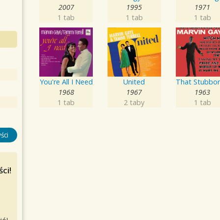
2007
1995
1971
1 tab
1 tab
1 tab
You're All I Need
United
1968
1967
1963
1 tab
2 taby
1 tab
ści
ci!