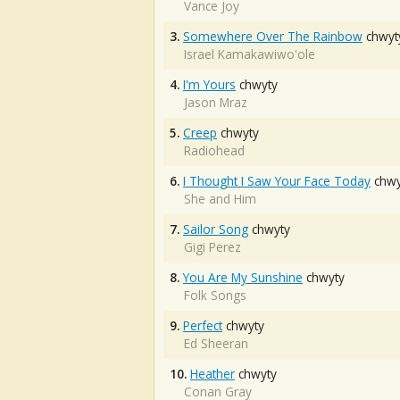
Vance Joy
3.
Somewhere Over The Rainbow
chwyt
Israel Kamakawiwo'ole
4.
I'm Yours
chwyty
Jason Mraz
5.
Creep
chwyty
Radiohead
6.
I Thought I Saw Your Face Today
chwy
She and Him
7.
Sailor Song
chwyty
Gigi Perez
8.
You Are My Sunshine
chwyty
Folk Songs
9.
Perfect
chwyty
Ed Sheeran
10.
Heather
chwyty
Conan Gray