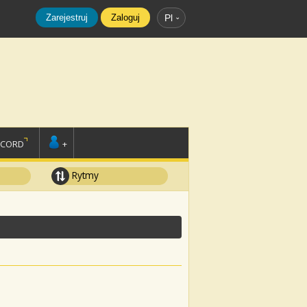
Zarejestruj
Zaloguj
Pl
SCORD
+
Rytmy