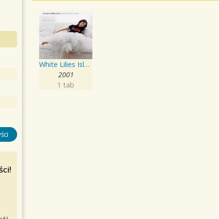
White Lilies Island
2001
1 tab
ści
ci!