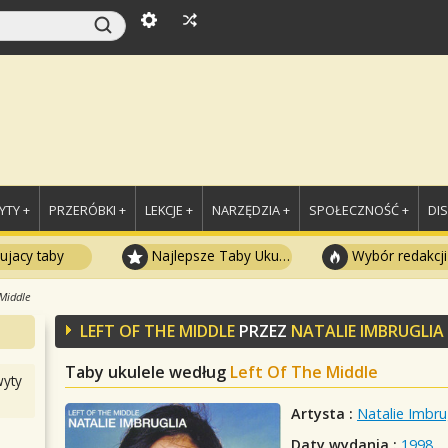
TY +
PRZERÓBKI +
LEKCJE +
NARZĘDZIA +
SPOŁECZNOŚĆ +
DI
ujacy taby
Najlepsze Taby Ukulele
Wybór redakcji
 Middle
LEFT OF THE MIDDLE
PRZEZ
NATALIE IMBRUGLIA
Taby ukulele według
Left Of The Middle
yty
Artysta :
Natalie Imbru
Daty wydania :
1998