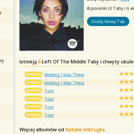
6
piosenki (0 Taby i 6 a
y
Dodaj Nowy Tab
ty
Istnieją
6
Left Of The Middle
Taby i chwyty ukule
CHORDS
Wishing I Was There
CHORDS
Wishing I Was There
CHORDS
Torn
CHORDS
Torn
CHORDS
Torn
CHORDS
Torn
Więcej albumów od
Natalie Imbruglia