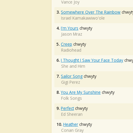
Vance Joy
3.
Somewhere Over The Rainbow
chwyt
Israel Kamakawiwo'ole
4.
I'm Yours
chwyty
Jason Mraz
5.
Creep
chwyty
Radiohead
6.
I Thought I Saw Your Face Today
chwy
She and Him
7.
Sailor Song
chwyty
Gigi Perez
8.
You Are My Sunshine
chwyty
Folk Songs
9.
Perfect
chwyty
Ed Sheeran
10.
Heather
chwyty
Conan Gray