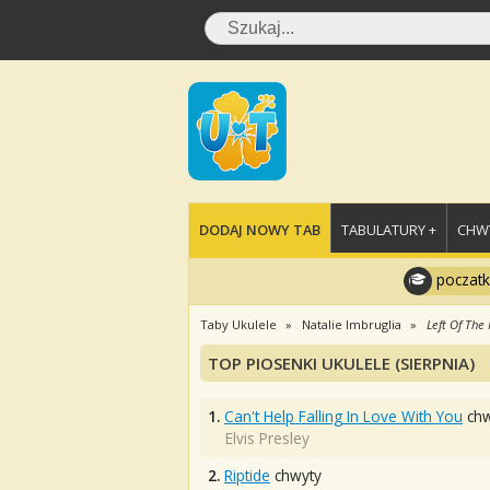
DODAJ NOWY TAB
TABULATURY +
CHWY
poczatk
Taby Ukulele
Natalie Imbruglia
Left Of The
TOP PIOSENKI UKULELE (SIERPNIA)
1.
Can't Help Falling In Love With You
chw
Elvis Presley
2.
Riptide
chwyty