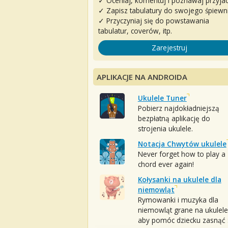
✓ Oceniaj, komentuj i poznawaj przyjac
✓ Zapisz tabulatury do swojego śpiewn
✓ Przyczyniaj się do powstawania
tabulatur, coverów, itp.
Zarejestruj
APLIKACJE NA ANDROIDA
Ukulele Tuner
Pobierz najdokładniejszą
bezpłatną aplikację do
strojenia ukulele.
Notacja Chwytów ukulele
Never forget how to play a
chord ever again!
Kołysanki na ukulele dla
niemowląt
Rymowanki i muzyka dla
niemowląt grane na ukulele
aby pomóc dziecku zasnąć :