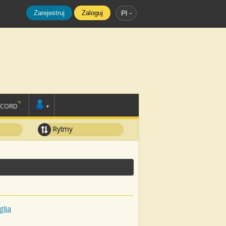
Zarejestruj
Zaloguj
Pl
SCORD
+
Rytmy
glia