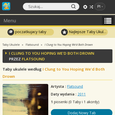
Pl
Menu
poczatkujacy taby
Najlepsze Taby Ukulele
Taby Ukulele
Flatsound
I Clung to You Hoping We'd Both Drown
I CLUNG TO YOU HOPING WE'D BOTH DROWN
PRZEZ
FLATSOUND
Taby ukulele według
I Clung to You Hoping We'd Both
Drown
Artysta :
Flatsound
Daty wydania :
2011
1
piosenki (0 Taby i 1 akordy)
Dodaj Nowy Tab