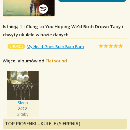
Istnieją
1
I Clung to You Hoping We'd Both Drown
Taby i
chwyty ukulele w bazie danych
CHORDS
My Heart Goes Bum Bum Bum
Więcej albumów od
Flatsound
Sleep
2012
2 taby
TOP PIOSENKI UKULELE (SIERPNIA)