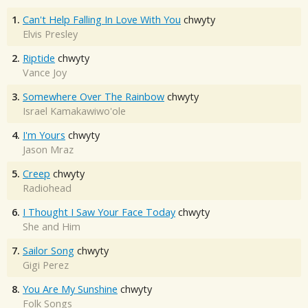
1.
Can't Help Falling In Love With You
chwyty
Elvis Presley
2.
Riptide
chwyty
Vance Joy
3.
Somewhere Over The Rainbow
chwyty
Israel Kamakawiwo'ole
4.
I'm Yours
chwyty
Jason Mraz
5.
Creep
chwyty
Radiohead
6.
I Thought I Saw Your Face Today
chwyty
She and Him
7.
Sailor Song
chwyty
Gigi Perez
8.
You Are My Sunshine
chwyty
Folk Songs