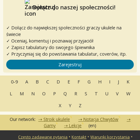
Dołącz do naszej społeczności!
✓ Dołącz do największej społeczności graczy ukulele na
świecie
✓ Oceniaj, komentuj i poznawaj przyjaciół
✓ Zapisz tabulatury do swojego śpiewnika
✓ Przyczyniaj się do powstawania tabulatur, coverów, itp.
Zarejestruj
0-9
A
B
C
D
E
F
G
H
I
J
K
L
M
N
O
P
Q
R
S
T
U
V
W
X
Y
Z
Our network:
Stroik ukulele
Notacja Chwytów
Gamy
Lekcje
(en)
•
•
•
Często zadawane pytania
Kontakt
Warunki korzystania