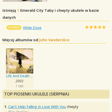
Istnieją
1
Emerald City
Taby i chwyty ukulele w bazie
danych
CHORDS
White Dove
Więcej albumów od
John Vanderslice
Life And Death Of An American Fourtracker
2002
1 tab
TOP PIOSENKI UKULELE (SIERPNIA)
1.
Can't Help Falling In Love With You
chwyty
Elvis Presley