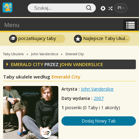
Pl
Menu
poczatkujacy taby
Najlepsze Taby Ukulele
Taby Ukulele
John Vanderslice
Emerald City
EMERALD CITY
PRZEZ
JOHN VANDERSLICE
Taby ukulele według
Emerald City
Artysta :
John Vanderslice
Daty wydania :
2007
1
piosenki (0 Taby i 1 akordy)
Dodaj Nowy Tab