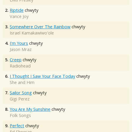
2.
Riptide
chwyty
Vance Joy
3.
Somewhere Over The Rainbow
chwyty
Israel Kamakawiwo'ole
4.
I'm Yours
chwyty
Jason Mraz
5.
Creep
chwyty
Radiohead
6.
I Thought I Saw Your Face Today
chwyty
She and Him
7.
Sailor Song
chwyty
Gigi Perez
8.
You Are My Sunshine
chwyty
Folk Songs
9.
Perfect
chwyty
Ed Sheeran