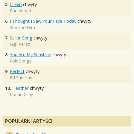
5.
Creep
chwyty
Radiohead
6.
I Thought I Saw Your Face Today
chwyty
She and Him
7.
Sailor Song
chwyty
Gigi Perez
8.
You Are My Sunshine
chwyty
Folk Songs
9.
Perfect
chwyty
Ed Sheeran
10.
Heather
chwyty
Conan Gray
POPULARNI ARTYŚCI