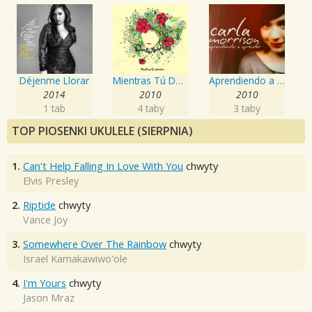
Déjenme Llorar
Mientras Tú Dormías
Aprendiendo a Aprender
2014
2010
2010
1 tab
4 taby
3 taby
TOP PIOSENKI UKULELE (SIERPNIA)
1.
Can't Help Falling In Love With You
chwyty
Elvis Presley
2.
Riptide
chwyty
Vance Joy
3.
Somewhere Over The Rainbow
chwyty
Israel Kamakawiwo'ole
4.
I'm Yours
chwyty
Jason Mraz