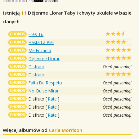
Istnieją
11
Déjenme Llorar
Taby i chwyty ukulele w bazie
danych
CHORDS
Eres Tu
CHORDS
Hasta La Piel
CHORDS
Me Encanta
CHORDS
Déjenme Llorar
CHORDS
Disfruto
Oceń piosenkę!
CHORDS
Disfruto
CHORDS
Falta De Respeto
Oceń piosenkę!
CHORDS
No Quise Mirar
Oceń piosenkę!
CHORDS
Disfruto
[
Rate
]
Oceń piosenkę!
CHORDS
Disfruto
[
Rate
]
Oceń piosenkę!
CHORDS
Disfruto
[
Rate
]
Oceń piosenkę!
Więcej albumów od
Carla Morrison