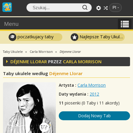
Pl
Menu
poczatkujacy taby
Najlepsze Taby Ukulele
Taby Ukulele
Carla Morrison
Déjenme Llorar
DÉJENME LLORAR
PRZEZ
CARLA MORRISON
Taby ukulele według
Déjenme Llorar
Artysta :
Carla Morrison
Daty wydania :
2012
11
piosenki (0 Taby i 11 akordy)
Dodaj Nowy Tab