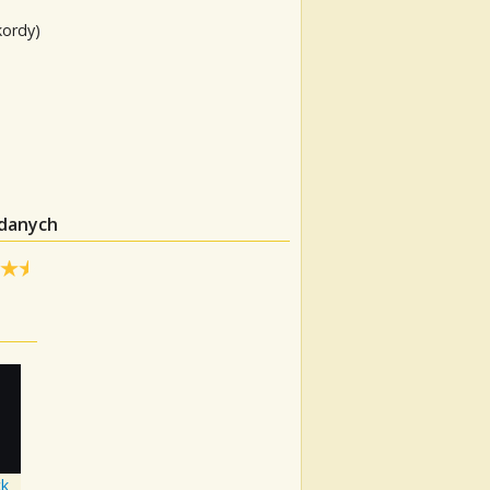
kordy)
 danych
ck