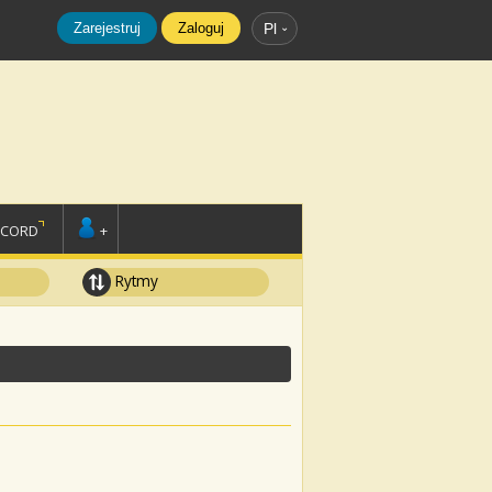
Zarejestruj
Zaloguj
Pl
SCORD
+
Rytmy