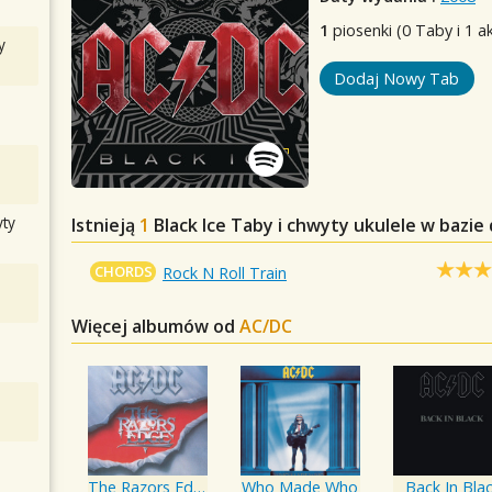
1
piosenki (0 Taby i 1 a
y
Dodaj Nowy Tab
ty
Istnieją
1
Black Ice
Taby i chwyty ukulele w bazie
CHORDS
Rock N Roll Train
Więcej albumów od
AC/DC
The Razors Edge
Who Made Who
Back In Bla