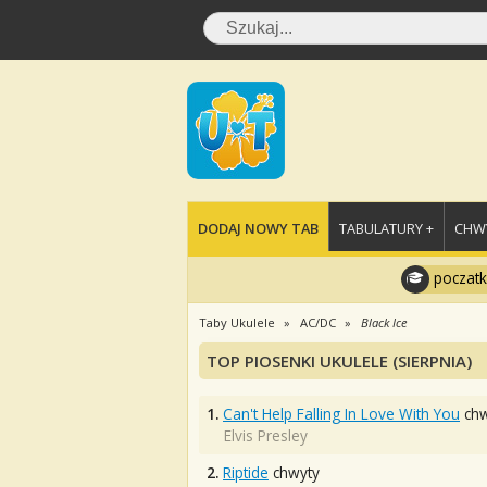
DODAJ NOWY TAB
TABULATURY +
CHWY
poczatk
Taby Ukulele
AC/DC
Black Ice
TOP PIOSENKI UKULELE (SIERPNIA)
1.
Can't Help Falling In Love With You
chw
Elvis Presley
2.
Riptide
chwyty