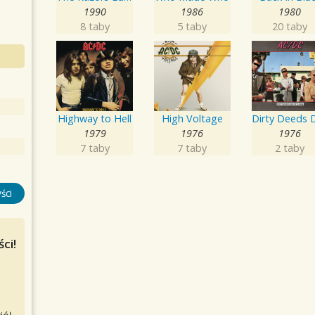
1990
1986
1980
8 taby
5 taby
20 taby
Highway to Hell
High Voltage
1979
1976
1976
7 taby
7 taby
2 taby
ści
ci!