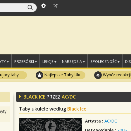
TY +
PRZERÓBKI +
LEKCJE +
NARZĘDZIA +
SPOŁECZNOŚĆ +
DI
ujacy taby
Najlepsze Taby Ukulele
Wybór redakcji
BLACK ICE
PRZEZ
AC/DC
Taby ukulele według
Black Ice
yty
Artysta :
AC/DC
Daty wydania :
2008