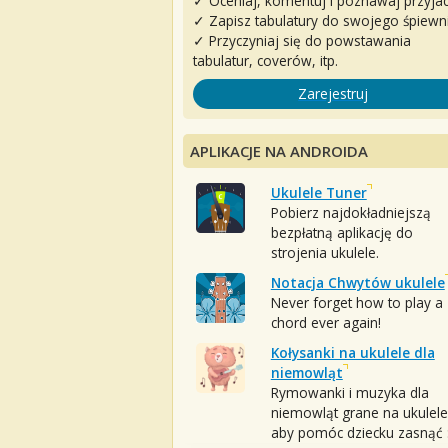
✓ Oceniaj, komentuj i poznawaj przyjac
✓ Zapisz tabulatury do swojego śpiewn
✓ Przyczyniaj się do powstawania
tabulatur, coverów, itp.
Zarejestruj
APLIKACJE NA ANDROIDA
Ukulele Tuner
Pobierz najdokładniejszą
bezpłatną aplikację do
strojenia ukulele.
Notacja Chwytów ukulele
Never forget how to play a
chord ever again!
Kołysanki na ukulele dla
niemowląt
Rymowanki i muzyka dla
niemowląt grane na ukulele
aby pomóc dziecku zasnąć :