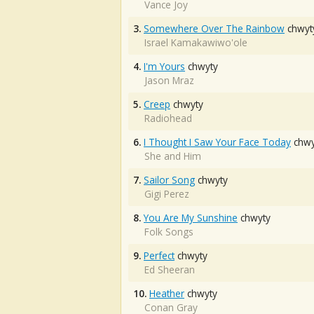
Vance Joy
3.
Somewhere Over The Rainbow
chwyt
Israel Kamakawiwo'ole
4.
I'm Yours
chwyty
Jason Mraz
5.
Creep
chwyty
Radiohead
6.
I Thought I Saw Your Face Today
chwy
She and Him
7.
Sailor Song
chwyty
Gigi Perez
8.
You Are My Sunshine
chwyty
Folk Songs
9.
Perfect
chwyty
Ed Sheeran
10.
Heather
chwyty
Conan Gray