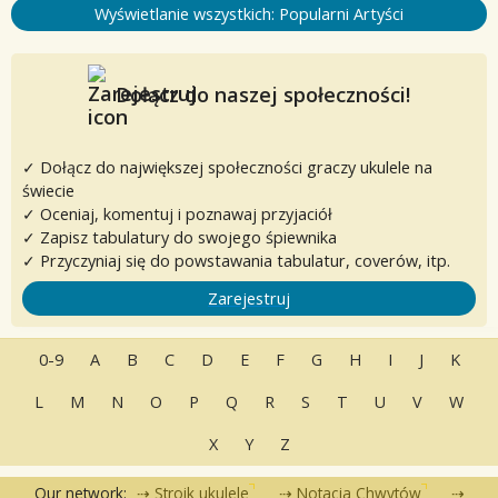
Wyświetlanie wszystkich: Popularni Artyści
Dołącz do naszej społeczności!
✓ Dołącz do największej społeczności graczy ukulele na
świecie
✓ Oceniaj, komentuj i poznawaj przyjaciół
✓ Zapisz tabulatury do swojego śpiewnika
✓ Przyczyniaj się do powstawania tabulatur, coverów, itp.
Zarejestruj
0-9
A
B
C
D
E
F
G
H
I
J
K
L
M
N
O
P
Q
R
S
T
U
V
W
X
Y
Z
Our network:
Stroik ukulele
Notacja Chwytów