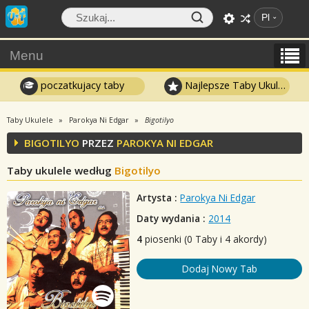
Pl
Menu
poczatkujacy taby
Najlepsze Taby Ukulele
Taby Ukulele
Parokya Ni Edgar
Bigotilyo
BIGOTILYO
PRZEZ
PAROKYA NI EDGAR
Taby ukulele według
Bigotilyo
Artysta :
Parokya Ni Edgar
Daty wydania :
2014
4
piosenki (0 Taby i 4 akordy)
Dodaj Nowy Tab