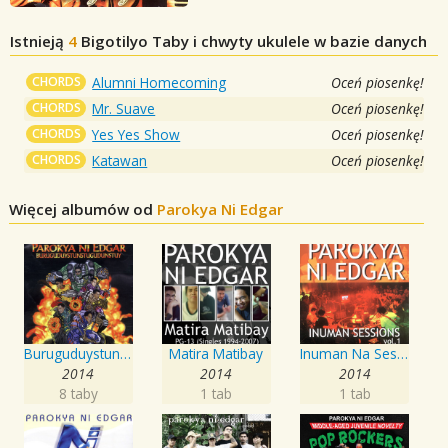
Istnieją
4
Bigotilyo
Taby i chwyty ukulele w bazie danych
CHORDS
Alumni Homecoming
Oceń piosenkę!
CHORDS
Mr. Suave
Oceń piosenkę!
CHORDS
Yes Yes Show
Oceń piosenkę!
CHORDS
Katawan
Oceń piosenkę!
Więcej albumów od
Parokya Ni Edgar
Buruguduystunstugudunstuy
Matira Matibay
Inuman Na Sessions, Vol. 1
2014
2014
2014
8 taby
1 tab
1 tab