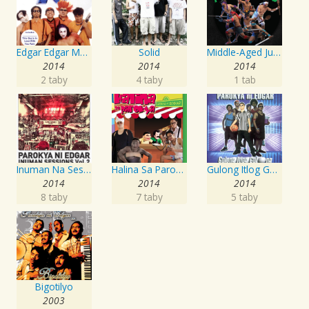
Edgar Edgar Musikahan
Solid
Middle-Aged Juvenile Novelty Pop Rockers
2014
2014
2014
2 taby
4 taby
1 tab
Inuman Na Sessions, Vol. 2
Halina Sa Parokya
Gulong Itlog Gulong
2014
2014
2014
8 taby
7 taby
5 taby
Bigotilyo
2003