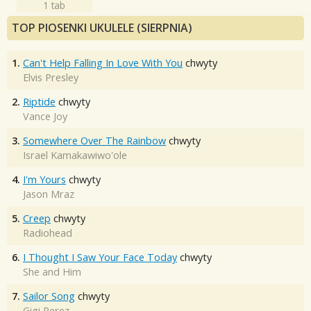
1 tab
TOP PIOSENKI UKULELE (SIERPNIA)
1.
Can't Help Falling In Love With You
chwyty
Elvis Presley
2.
Riptide
chwyty
Vance Joy
3.
Somewhere Over The Rainbow
chwyty
Israel Kamakawiwo'ole
4.
I'm Yours
chwyty
Jason Mraz
5.
Creep
chwyty
Radiohead
6.
I Thought I Saw Your Face Today
chwyty
She and Him
7.
Sailor Song
chwyty
Gigi Perez