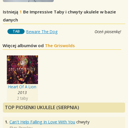
Istnieją
1
Be Impressive
Taby i chwyty ukulele w bazie
danych
TAB
Beware The Dog
Oceń piosenkę!
Więcej albumów od
The Griswolds
Heart Of A Lion
2013
2 taby
TOP PIOSENKI UKULELE (SIERPNIA)
1.
Can't Help Falling In Love With You
chwyty
Elvis Presley