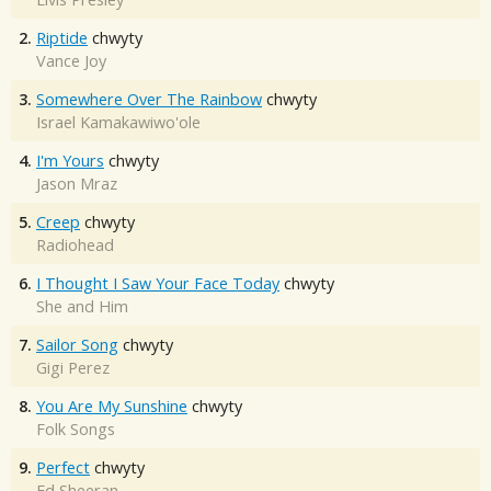
2.
Riptide
chwyty
Vance Joy
3.
Somewhere Over The Rainbow
chwyty
Israel Kamakawiwo'ole
4.
I'm Yours
chwyty
Jason Mraz
5.
Creep
chwyty
Radiohead
6.
I Thought I Saw Your Face Today
chwyty
She and Him
7.
Sailor Song
chwyty
Gigi Perez
8.
You Are My Sunshine
chwyty
Folk Songs
9.
Perfect
chwyty
Ed Sheeran