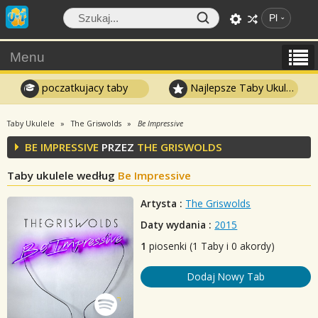
Pl
Menu
poczatkujacy taby
Najlepsze Taby Ukulele
Taby Ukulele
The Griswolds
Be Impressive
BE IMPRESSIVE
PRZEZ
THE GRISWOLDS
Taby ukulele według
Be Impressive
Artysta :
The Griswolds
Daty wydania :
2015
1
piosenki (1 Taby i 0 akordy)
Dodaj Nowy Tab