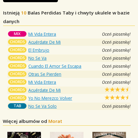
Istnieją
10
Balas Perdidas
Taby i chwyty ukulele w bazie
danych
MIX
Mi Vida Entera
Oceń piosenkę!
CHORDS
Acuérdate De Mi
Oceń piosenkę!
CHORDS
El Embrujo
Oceń piosenkę!
CHORDS
No Se Va
Oceń piosenkę!
CHORDS
Cuando El Amor Se Escapa
Oceń piosenkę!
CHORDS
Otras Se Pierden
Oceń piosenkę!
CHORDS
Mi Vida Entera
Oceń piosenkę!
CHORDS
Acuérdate De Mi
CHORDS
Yo No Merezco Volver
TAB
No Se Va Solo
Oceń piosenkę!
Więcej albumów od
Morat