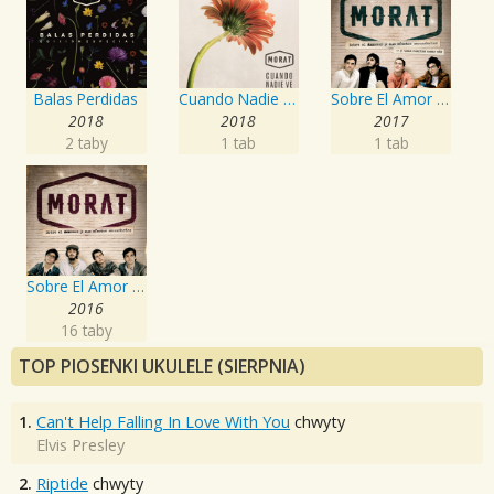
Balas Perdidas
Cuando Nadie Ve
Sobre El Amor Y Sus Efectos Secundarios... Y Unas Cuantas Cosas Más
2018
2018
2017
2 taby
1 tab
1 tab
Sobre El Amor Y Sus Efectos Secundarios
2016
16 taby
TOP PIOSENKI UKULELE (SIERPNIA)
1.
Can't Help Falling In Love With You
chwyty
Elvis Presley
2.
Riptide
chwyty