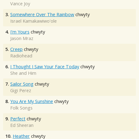
Vance Joy
3.
Somewhere Over The Rainbow
chwyty
Israel Kamakawiwo'ole
4.
I'm Yours
chwyty
Jason Mraz
5.
Creep
chwyty
Radiohead
6.
I Thought I Saw Your Face Today
chwyty
She and Him
7.
Sailor Song
chwyty
Gigi Perez
8.
You Are My Sunshine
chwyty
Folk Songs
9.
Perfect
chwyty
Ed Sheeran
10.
Heather
chwyty