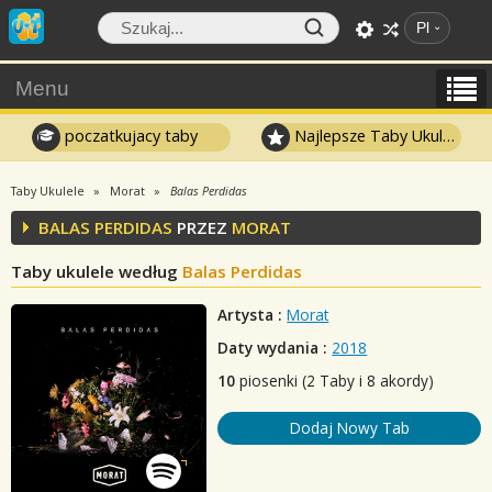
Pl
Menu
poczatkujacy taby
Najlepsze Taby Ukulele
Taby Ukulele
Morat
Balas Perdidas
BALAS PERDIDAS
PRZEZ
MORAT
Taby ukulele według
Balas Perdidas
Artysta :
Morat
Daty wydania :
2018
10
piosenki (2 Taby i 8 akordy)
Dodaj Nowy Tab