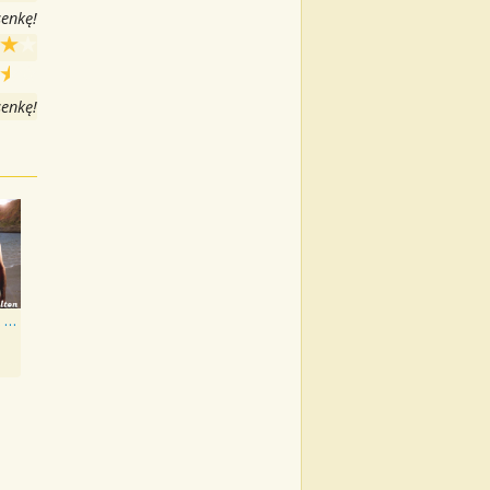
senkę!
senkę!
Thing a Week Four