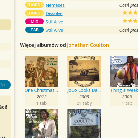
CHORDS
Nemeses
Oceń pio
CHORDS
Dissolve
MIX
Still Alive
TAB
Still Alive
Oceń pio
Więcej albumów od
Jonathan Coulton
ści
One Christmas At a Time
JoCo Looks Back
2012
2008
2006
1 tab
21 taby
1 tab
ci!