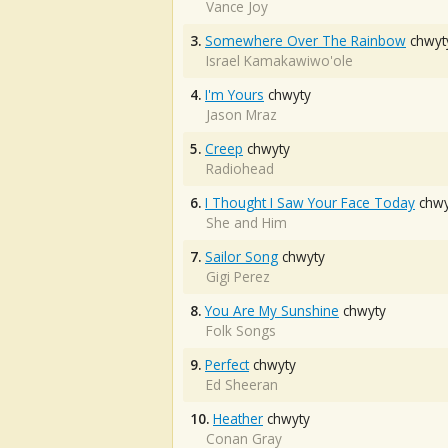
Vance Joy
3.
Somewhere Over The Rainbow
chwyt
Israel Kamakawiwo'ole
4.
I'm Yours
chwyty
Jason Mraz
5.
Creep
chwyty
Radiohead
6.
I Thought I Saw Your Face Today
chwy
She and Him
7.
Sailor Song
chwyty
Gigi Perez
8.
You Are My Sunshine
chwyty
Folk Songs
9.
Perfect
chwyty
Ed Sheeran
10.
Heather
chwyty
Conan Gray