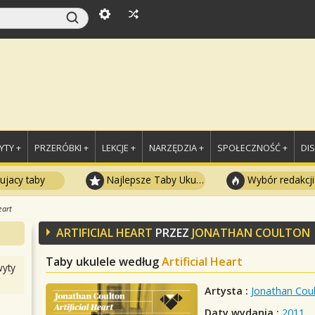
TY +
PRZERÓBKI +
LEKCJE +
NARZĘDZIA +
SPOŁECZNOŚĆ +
DI
ujacy taby
Najlepsze Taby Ukulele
Wybór redakcji
eart
ARTIFICIAL HEART
PRZEZ
JONATHAN COULTON
Taby ukulele według
Artificial Heart
yty
Artysta :
Jonathan Cou
Daty wydania :
2011