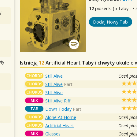
12
piosenki (5 Taby i 7 
y
Dodaj Nowy Tab
ty
Istnieją
12
Artificial Heart
Taby i chwyty ukulele 
CHORDS
Still Alive
Oceń pio
CHORDS
Still Alive
Part
CHORDS
Still Alive
MIX
Still Alive Riff
TAB
Down Today
Part
CHORDS
Alone At Home
Oceń pio
CHORDS
Artificial Heart
Oceń pio
MIX
Glasses
Oceń pio