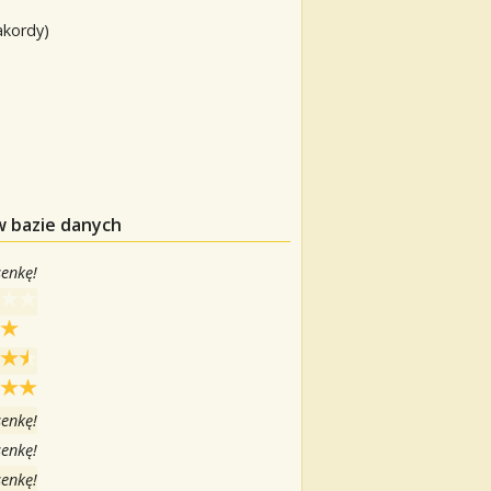
akordy)
w bazie danych
senkę!
senkę!
senkę!
senkę!