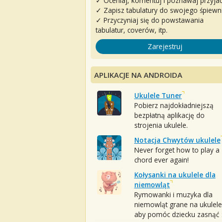
✓ Oceniaj, komentuj i poznawaj przyjac
✓ Zapisz tabulatury do swojego śpiewn
✓ Przyczyniaj się do powstawania
tabulatur, coverów, itp.
Zarejestruj
APLIKACJE NA ANDROIDA
Ukulele Tuner
Pobierz najdokładniejszą
bezpłatną aplikację do
strojenia ukulele.
Notacja Chwytów ukulele
Never forget how to play a
chord ever again!
Kołysanki na ukulele dla
niemowląt
Rymowanki i muzyka dla
niemowląt grane na ukulele
aby pomóc dziecku zasnąć :