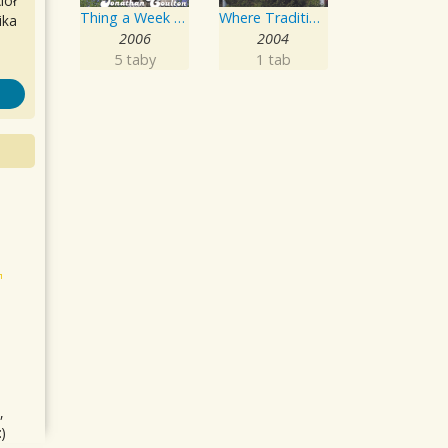
iół
Thing a Week Three
Where Tradition Meets Tomorrow
ika
2006
2004
5 taby
1 tab
,
)