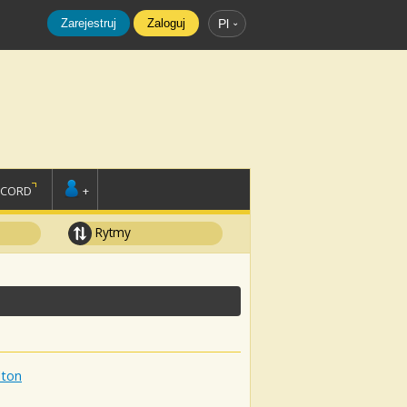
Zarejestruj
Zaloguj
Pl
SCORD
+
Rytmy
lton