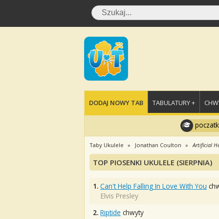
DODAJ NOWY TAB
TABULATURY +
CHWY
poczatk
Taby Ukulele
Jonathan Coulton
Artificial H
TOP PIOSENKI UKULELE (SIERPNIA)
1.
Can't Help Falling In Love With You
chw
Elvis Presley
2.
Riptide
chwyty