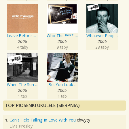
Leave Before The Lights Come On
Who The F*** Are Arctic Monkeys?
Whatever People Say I Am, That's What I'm Not
2006
2006
2006
4 taby
9 taby
28 taby
When The Sun Goes Down
I Bet You Look Good On The Dance Floor
2006
2005
1 tab
1 tab
TOP PIOSENKI UKULELE (SIERPNIA)
1.
Can't Help Falling In Love With You
chwyty
Elvis Presley