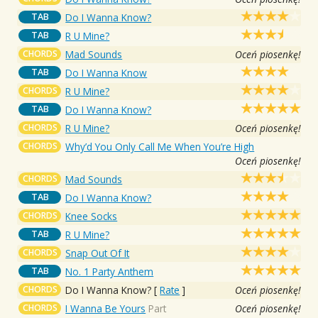
TAB
Do I Wanna Know?
TAB
R U Mine?
CHORDS
Mad Sounds
Oceń piosenkę!
TAB
Do I Wanna Know
CHORDS
R U Mine?
TAB
Do I Wanna Know?
CHORDS
R U Mine?
Oceń piosenkę!
CHORDS
Why’d You Only Call Me When You’re High
Oceń piosenkę!
CHORDS
Mad Sounds
TAB
Do I Wanna Know?
CHORDS
Knee Socks
TAB
R U Mine?
CHORDS
Snap Out Of It
TAB
No. 1 Party Anthem
CHORDS
Do I Wanna Know?
[
Rate
]
Oceń piosenkę!
CHORDS
I Wanna Be Yours
Part
Oceń piosenkę!