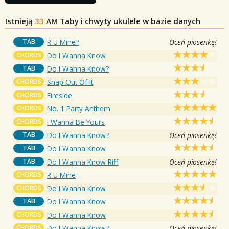
Istnieją
33
AM
Taby i chwyty ukulele w bazie danych
TAB
R U Mine?
Oceń piosenkę!
CHORDS
Do I Wanna Know
TAB
Do I Wanna Know?
CHORDS
Snap Out Of It
CHORDS
Fireside
CHORDS
No. 1 Party Anthem
CHORDS
I Wanna Be Yours
TAB
Do I Wanna Know?
Oceń piosenkę!
TAB
Do I Wanna Know
TAB
Do I Wanna Know Riff
Oceń piosenkę!
CHORDS
R U Mine
CHORDS
Do I Wanna Know
TAB
Do I Wanna Know
CHORDS
Do I Wanna Know
CHORDS
Do I Wanna Know?
Oceń piosenkę!