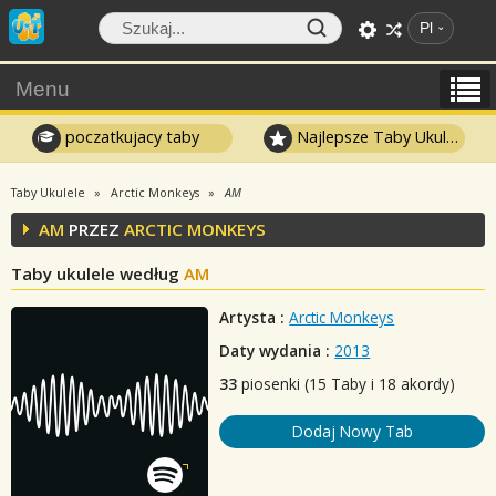
Pl
Menu
poczatkujacy taby
Najlepsze Taby Ukulele
Taby Ukulele
Arctic Monkeys
AM
AM
PRZEZ
ARCTIC MONKEYS
Taby ukulele według
AM
Artysta :
Arctic Monkeys
Daty wydania :
2013
33
piosenki (15 Taby i 18 akordy)
Dodaj Nowy Tab