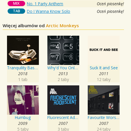
MIX
No. 1 Party Anthem
Oceń piosenkę!
TAB
Do I Wanna Know Solo
Oceń piosenkę!
Więcej albumów od
Arctic Monkeys
Tranquility Base Hotel & Casino
Why'd You Only Call Me When You're High?
Suck It and See
2018
2013
2011
1 tab
2 taby
12 taby
Humbug
Fluorescent Adolescent
Favourite Worst Nightmare
2009
2007
2007
5 taby
3 taby
24 taby