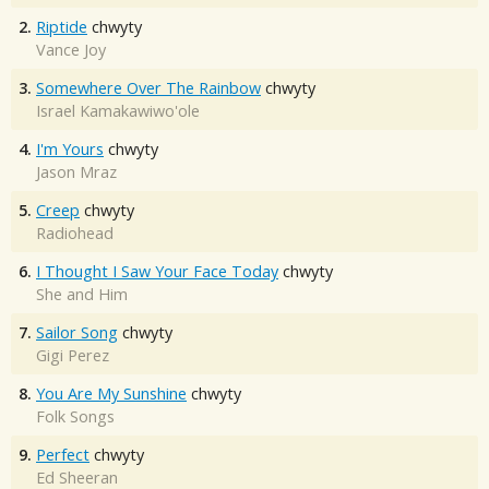
2.
Riptide
chwyty
Vance Joy
3.
Somewhere Over The Rainbow
chwyty
Israel Kamakawiwo'ole
4.
I'm Yours
chwyty
Jason Mraz
5.
Creep
chwyty
Radiohead
6.
I Thought I Saw Your Face Today
chwyty
She and Him
7.
Sailor Song
chwyty
Gigi Perez
8.
You Are My Sunshine
chwyty
Folk Songs
9.
Perfect
chwyty
Ed Sheeran