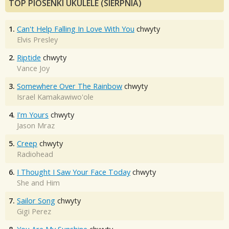
TOP PIOSENKI UKULELE (SIERPNIA)
1.
Can't Help Falling In Love With You
chwyty
Elvis Presley
2.
Riptide
chwyty
Vance Joy
3.
Somewhere Over The Rainbow
chwyty
Israel Kamakawiwo'ole
4.
I'm Yours
chwyty
Jason Mraz
5.
Creep
chwyty
Radiohead
6.
I Thought I Saw Your Face Today
chwyty
She and Him
7.
Sailor Song
chwyty
Gigi Perez