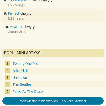
8.
You Are My Sunshine
chwyty
Folk Songs
9.
Perfect
chwyty
Ed Sheeran
10.
Heather
chwyty
Conan Gray
POPULARNI ARTYŚCI
Twenty One Pilots
Billie Eilish
Unknown
The Beatles
Panic! At The Disco
Wyświetlanie wszystkich: Popularni Artyści