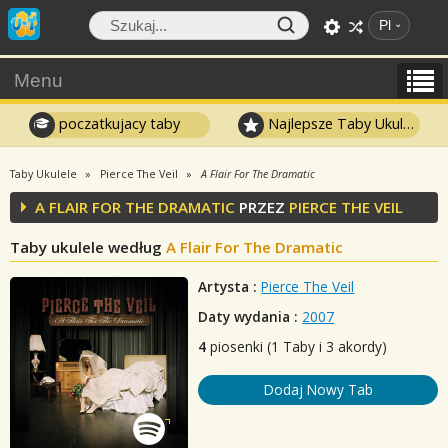
Pl
Menu
poczatkujacy taby
Najlepsze Taby Ukulele
Taby Ukulele
Pierce The Veil
A Flair For The Dramatic
A FLAIR FOR THE DRAMATIC
PRZEZ
PIERCE THE VEIL
Taby ukulele według
A Flair For The Dramatic
Artysta :
Pierce The Veil
Daty wydania :
2007
4
piosenki (1 Taby i 3 akordy)
Dodaj Nowy Tab