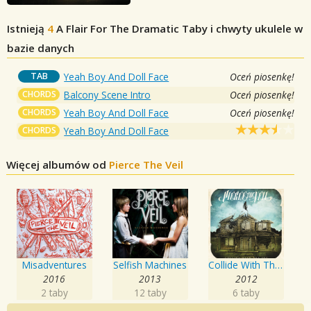
Istnieją
4
A Flair For The Dramatic
Taby i chwyty ukulele w
bazie danych
TAB
Yeah Boy And Doll Face
Oceń piosenkę!
CHORDS
Balcony Scene Intro
Oceń piosenkę!
CHORDS
Yeah Boy And Doll Face
Oceń piosenkę!
CHORDS
Yeah Boy And Doll Face
Więcej albumów od
Pierce The Veil
Misadventures
Selfish Machines
Collide With The Sky
2016
2013
2012
2 taby
12 taby
6 taby