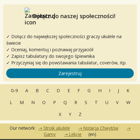
Dołącz do naszej społeczności!
✓ Dołącz do największej społeczności graczy ukulele na
świecie
✓ Oceniaj, komentuj i poznawaj przyjaciół
✓ Zapisz tabulatury do swojego śpiewnika
✓ Przyczyniaj się do powstawania tabulatur, coverów, itp.
Zarejestruj
0-9
A
B
C
D
E
F
G
H
I
J
K
L
M
N
O
P
Q
R
S
T
U
V
W
X
Y
Z
Our network:
Stroik ukulele
Notacja Chwytów
Gamy
Lekcje
(en)