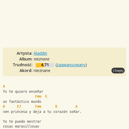
Artysta:
Aladdin
Album:
nieznane
Trudność:
4.71
(
zaawansowany
)
Akord:
nieznane
Chwyty
A
Yo te quiero enseñar
F#m
E
un fantástico mundo
D
E7
F#m
D
A
ven princesa y deja a tu corazón soñar.
Yo te puedo mostrar
cosas maravillosas