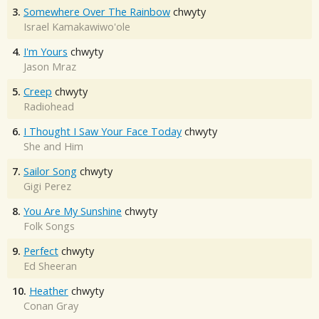
3.
Somewhere Over The Rainbow
chwyty
Israel Kamakawiwo'ole
4.
I'm Yours
chwyty
Jason Mraz
5.
Creep
chwyty
Radiohead
6.
I Thought I Saw Your Face Today
chwyty
She and Him
7.
Sailor Song
chwyty
Gigi Perez
8.
You Are My Sunshine
chwyty
Folk Songs
9.
Perfect
chwyty
Ed Sheeran
10.
Heather
chwyty
Conan Gray