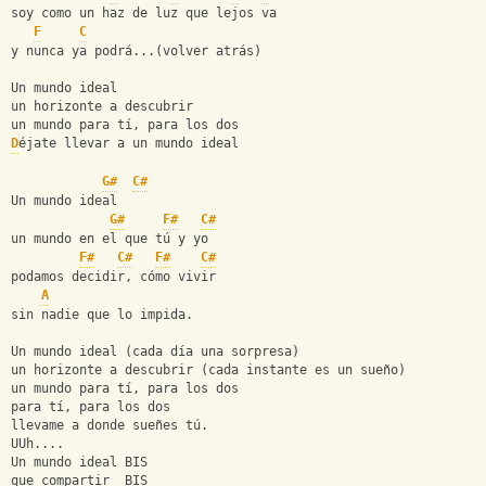
soy como un haz de luz que lejos va 
F
C
y nunca ya podrá...(volver atrás)
Un mundo ideal
un horizonte a descubrir
un mundo para tí, para los dos
D
éjate llevar a un mundo ideal
G#
C#
Un mundo ideal
G#
F#
C#
un mundo en el que tú y yo
F#
C#
F#
C#
podamos decidir, cómo vivir
A
sin nadie que lo impida.
Un mundo ideal (cada día una sorpresa)
un horizonte a descubrir (cada instante es un sueño)
un mundo para tí, para los dos
para tí, para los dos
llevame a donde sueñes tú.
UUh....
Un mundo ideal BIS
que compartir  BIS