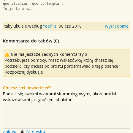
que alcanzar, que contemplar.
Tú junto a mí.
taby ukulele według
Yecifilis
,
08 cze 2018
Wyślij opinie
Komentarze do tabów (
0
)
Nie ma jeszcze żadnych komentarzy :(
Potrzebujesz pomocy, masz wskazówkę którą chcesz się
podzielić, czy chcesz po prostu porozmawiać o tej piosence?
Rozpocznij dyskusje
Chcesz coś powiedzieć?
Podziel się swoimi wzorami strummingowymi, akordami lub
wskazówkami jak grać ten tabulator!
Zaloguj
lub
Zarejestruj