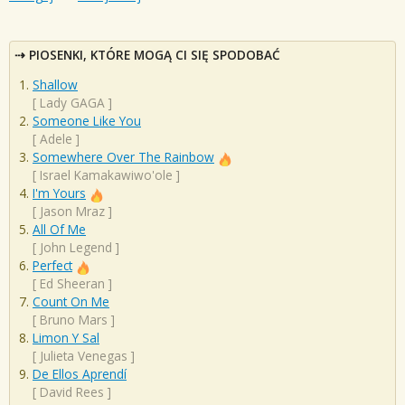
PIOSENKI, KTÓRE MOGĄ CI SIĘ SPODOBAĆ
Shallow
[
Lady GAGA
]
Someone Like You
[
Adele
]
Somewhere Over The Rainbow
[
Israel Kamakawiwo'ole
]
I'm Yours
[
Jason Mraz
]
All Of Me
[
John Legend
]
Perfect
[
Ed Sheeran
]
Count On Me
[
Bruno Mars
]
Limon Y Sal
[
Julieta Venegas
]
De Ellos Aprendí
[
David Rees
]