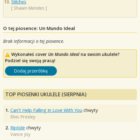
Stitches
[
Shawn Mendes
]
O tej piosence: Un Mundo Ideal
Brak informacji o tej piosence.
Wykonałeś cover
Un Mundo Ideal
na swoim ukulele?
Podziel się swoją pracą!
Dodaj przeróbkę
TOP PIOSENKI UKULELE (SIERPNIA)
1.
Can't Help Falling In Love With You
chwyty
Elvis Presley
2.
Riptide
chwyty
Vance Joy