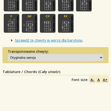
Sprawdź te chwyty w wersji dla barytonu
Transponowane chwyty:
Tablature / Chords (Cały utwór)
Font size:
A-
A
A+