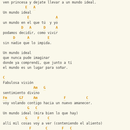
ven princesa y dejate llevar a un mundo ideal.
E
A
Un mundo ideal
E
A
un mundo en el que tú  y yo
D
A
D
A
podamos decidir, como vivir
D
A
E
sin nadie que lo impida.
Un mundo ideal
que nunca pude imaginar
donde ya comprendí, que junto a tí
el mundo es un lugar para soñar.
C
Fabulosa visión
Am
G
sentimiento divino
Fm
G7
Am
F
C
voy volando contigo hacia un nuevo amanecer.
G
C
Un mundo ideal (mira bien lo que hay)
G
F
C
allí mil cosas voy a ver (conteniendo el aliento)
F
C
F
C