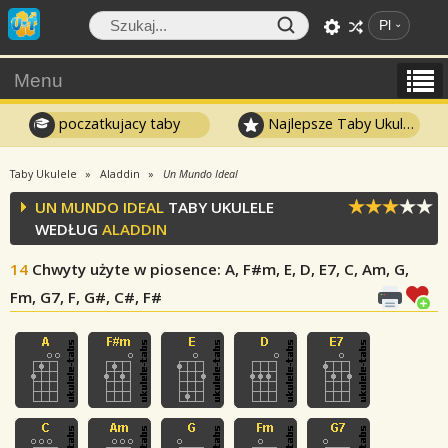
Pl
Menu
poczatkujacy taby
Najlepsze Taby Ukulele
Taby Ukulele
Aladdin
Un Mundo Ideal
UN MUNDO IDEAL
TABY UKULELE
WEDŁUG
ALADDIN
14
Chwyty użyte w piosence
: A, F#m, E, D, E7, C, Am, G,
Fm, G7, F, G#, C#, F#