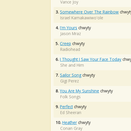
Vance Joy
3.
Somewhere Over The Rainbow
chwyt
Israel Kamakawiwo'ole
4.
I'm Yours
chwyty
Jason Mraz
5.
Creep
chwyty
Radiohead
6.
I Thought I Saw Your Face Today
chwy
She and Him
7.
Sailor Song
chwyty
Gigi Perez
8.
You Are My Sunshine
chwyty
Folk Songs
9.
Perfect
chwyty
Ed Sheeran
10.
Heather
chwyty
Conan Gray