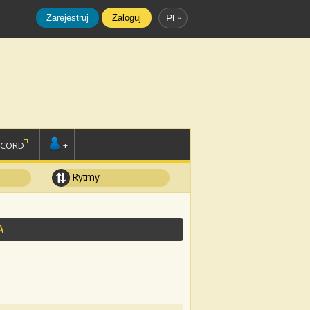
Zarejestruj
Zaloguj
Pl
SCORD
+
Rytmy
A