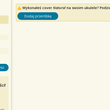
Wykonałeś cover
Natural
na swoim ukulele? Podzie
Dodaj przeróbkę
ści
ci!