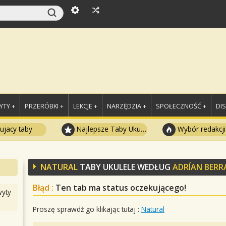
TY +
PRZERÓBKI +
LEKCJE +
NARZĘDZIA +
SPOŁECZNOŚĆ +
DI
ujacy taby
Najlepsze Taby Ukulele
Wybór redakcji
NATURAL
TABY UKULELE WEDŁUG
ADRÍAN BERR
Błąd :
Ten tab ma status oczekującego!
yty
Proszę sprawdź go klikając tutaj :
Natural