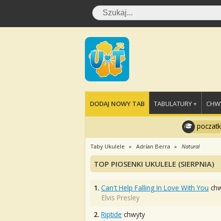
DODAJ NOWY TAB
TABULATURY +
CHWY
poczatk
Taby Ukulele
Adrían Berra
Natural
TOP PIOSENKI UKULELE (SIERPNIA)
1.
Can't Help Falling In Love With You
chw
Elvis Presley
2.
Riptide
chwyty