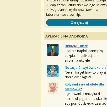
✓ Oceniaj, komentuj i poznawaj przyjac
✓ Zapisz tabulatury do swojego śpiewn
✓ Przyczyniaj się do powstawania
tabulatur, coverów, itp.
Zarejestruj
APLIKACJE NA ANDROIDA
Ukulele Tuner
Pobierz najdokładniejszą
bezpłatną aplikację do
strojenia ukulele.
Notacja Chwytów ukulele
Never forget how to play a
chord ever again!
Kołysanki na ukulele dla
niemowląt
Rymowanki i muzyka dla
niemowląt grane na ukulele
aby pomóc dziecku zasnąć :