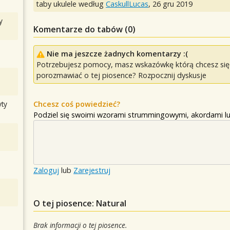
taby ukulele według
CaskullLucas
,
26 gru 2019
y
Komentarze do tabów (
0
)
Nie ma jeszcze żadnych komentarzy :(
Potrzebujesz pomocy, masz wskazówkę którą chcesz się p
porozmawiać o tej piosence? Rozpocznij dyskusje
Chcesz coś powiedzieć?
ty
Podziel się swoimi wzorami strummingowymi, akordami lu
Zaloguj
lub
Zarejestruj
O tej piosence: Natural
Brak informacji o tej piosence.