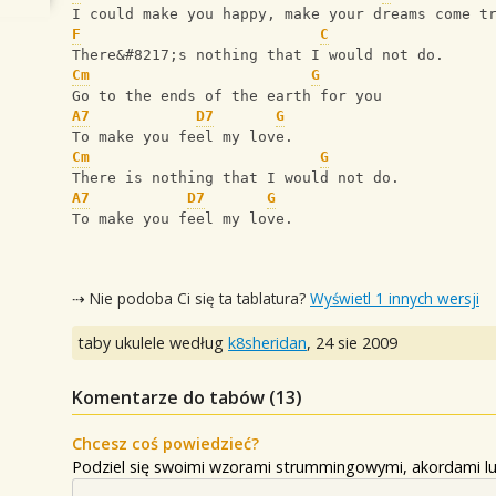
I could make you happy, make your dreams come t
F
C
There&#8217;s nothing that I would not do.
Cm
G
Go to the ends of the earth for you
A7
D7
G
To make you feel my love.
Cm
G
There is nothing that I would not do.
A7
D7
G
To make you feel my love.
⇢ Nie podoba Ci się ta tablatura?
Wyświetl 1 innych wersji
taby ukulele według
k8sheridan
,
24 sie 2009
Komentarze do tabów (
13
)
Chcesz coś powiedzieć?
Podziel się swoimi wzorami strummingowymi, akordami lu