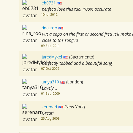
eb0731
perfect! love this tab, 100% accurate
10 Jul 2012
rina_roo
Put a capo on the first or second fret! It'll mak
close to the song :3
09 Sep 2011
JaredMykel
(Sacramento)
perfectly tabbed and a beautiful song
07 Oct 2009
tanya310
(London)
Lovely...
01 Sep 2009
serenart
(New York)
Great!
25 Aug 2009