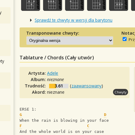
y
Sprawdź te chwyty w wersji dla barytonu
Transponowane chwyty:
Notac
Prz
Tablature / Chords (Cały utwór)
ty
Artysta:
Adele
Album:
nieznane
Trudność:
3.61
(
zaawansowany
)
Akord:
nieznane
Chwyty
ERSE 1:
G
D
When the rain is blowing in your face
F
C
And the whole world is on your case