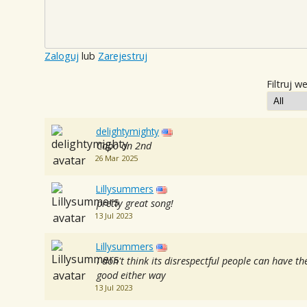
Zaloguj
lub
Zarejestruj
Filtruj w
delightymighty
Capo on 2nd
26 Mar 2025
Lillysummers
pretty great song!
13 Jul 2023
Lillysummers
I don't think its disrespectful people can have th
good either way
13 Jul 2023