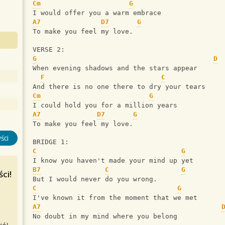
Cm
G
I would offer you a warm embrace
A7
D7
G
To make you feel my love.
VERSE 2:
G
D
When evening shadows and the stars appear
F
C
And there is no one there to dry your tears
Cm
G
I could hold you for a million years
A7
D7
G
To make you feel my love.
ści
BRIDGE 1:
C
G
I know you haven't made your mind up yet
B7
C
G
ci!
But I would never do you wrong.
C
G
I've known it from the moment that we met
A7
No doubt in my mind where you belong