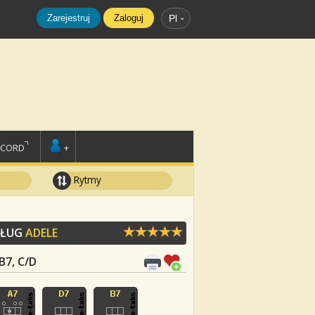
Zarejestruj
Zaloguj
Pl
SCORD
+
Rytmy
DŁUG
ADELE
 B7, C/D