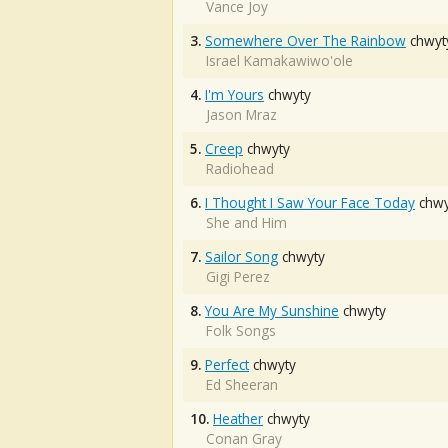
Vance Joy
3.
Somewhere Over The Rainbow
chwyt
Israel Kamakawiwo'ole
4.
I'm Yours
chwyty
Jason Mraz
5.
Creep
chwyty
Radiohead
6.
I Thought I Saw Your Face Today
chwy
She and Him
7.
Sailor Song
chwyty
Gigi Perez
8.
You Are My Sunshine
chwyty
Folk Songs
9.
Perfect
chwyty
Ed Sheeran
10.
Heather
chwyty
Conan Gray