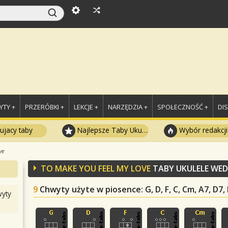
TY +
PRZERÓBKI +
LEKCJE +
NARZĘDZIA +
SPOŁECZNOŚĆ +
DI
ujacy taby
Najlepsze Taby Ukulele
Wybór redakcji
ve
TO MAKE YOU FEEL MY LOVE
TABY UKULELE WE
9
Chwyty użyte w piosence
: G, D, F, C, Cm, A7, D7,
yty