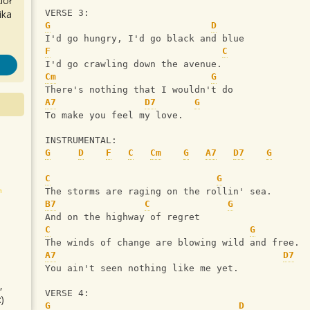
iół
ika
VERSE 3:
G
D
I'd go hungry, I'd go black and blue
F
C
I'd go crawling down the avenue.
Cm
G
There's nothing that I wouldn't do
A7
D7
G
To make you feel my love.
INSTRUMENTAL:
G
D
F
C
Cm
G
A7
D7
G
C
G
The storms are raging on the rollin' sea.
B7
C
G
And on the highway of regret
C
G
The winds of change are blowing wild and free.
A7
D7
You ain't seen nothing like me yet.
,
VERSE 4:
)
G
D