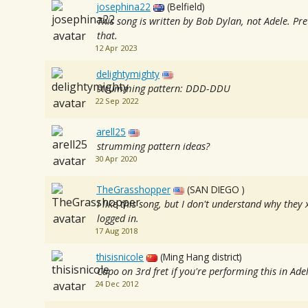
josephina22
(Belfield)
This song is written by Bob Dylan, not Adele. Pr
that.
12 Apr 2023
delightymighty
strumming pattern: DDD-DDU
22 Sep 2022
arell25
strumming pattern ideas?
30 Apr 2020
TheGrasshopper
(SAN DIEGO )
I like this song, but I don't understand why the
logged in.
17 Aug 2018
thisisnicole
(Ming Hang district)
Capo on 3rd fret if you're performing this in Adel
24 Dec 2012