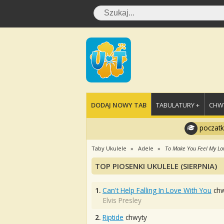
DODAJ NOWY TAB
TABULATURY +
CHWY
poczatk
Taby Ukulele
Adele
To Make You Feel My Lo
TOP PIOSENKI UKULELE (SIERPNIA)
1.
Can't Help Falling In Love With You
chw
Elvis Presley
2.
Riptide
chwyty