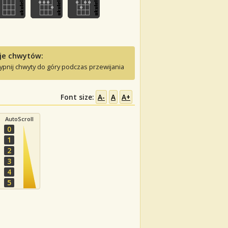
je chwytów:
ypnij chwyty do góry podczas przewijania
Font size:
A-
A
A+
AutoScroll
0
1
2
3
4
5