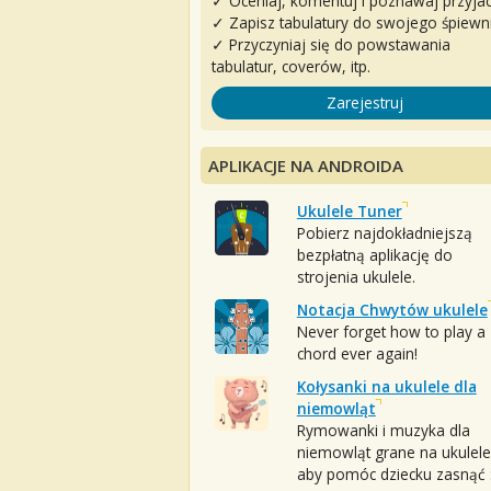
✓ Oceniaj, komentuj i poznawaj przyjac
✓ Zapisz tabulatury do swojego śpiewn
✓ Przyczyniaj się do powstawania
tabulatur, coverów, itp.
Zarejestruj
APLIKACJE NA ANDROIDA
Ukulele Tuner
Pobierz najdokładniejszą
bezpłatną aplikację do
strojenia ukulele.
Notacja Chwytów ukulele
Never forget how to play a
chord ever again!
Kołysanki na ukulele dla
niemowląt
Rymowanki i muzyka dla
niemowląt grane na ukulele
aby pomóc dziecku zasnąć :