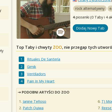
rock alternatywny
e
y
4
piosenki (0 Taby i 4 a
Dodaj Nowy Tab
Top Taby i chwyty
ZOO
, nie przegap tych utwor
ty
Rituales De Santería
Gimik
Ventiladors
Pain In My Heart
PODOBNI ARTYŚCI DO ZOO
Janine Teñoso
TJ Mo
Patch Quiwa
Reese