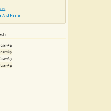
uni
e And Naara
ych
iosenkę!
iosenkę!
iosenkę!
iosenkę!