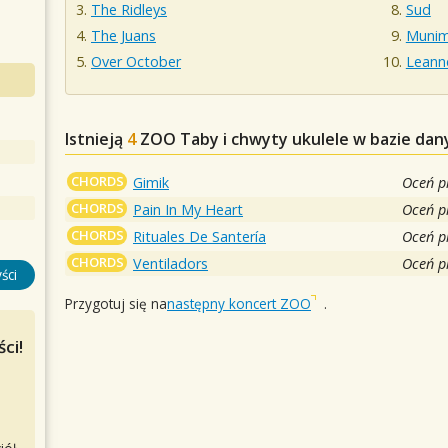
The Ridleys
Sud
The Juans
Munim
Over October
Leann
Istnieją
4
ZOO
Taby i chwyty ukulele w bazie dan
CHORDS
Gimik
Oceń p
CHORDS
Pain In My Heart
Oceń p
CHORDS
Rituales De Santería
Oceń p
CHORDS
Ventiladors
Oceń p
ści
Przygotuj się na
następny koncert ZOO
.
ci!