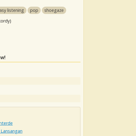
asy listening
pop
shoegaze
kordy)
ów!
nterde
 Lansangan