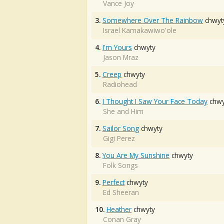
Vance Joy
3.
Somewhere Over The Rainbow
chwyt
Israel Kamakawiwo'ole
4.
I'm Yours
chwyty
Jason Mraz
5.
Creep
chwyty
Radiohead
6.
I Thought I Saw Your Face Today
chwy
She and Him
7.
Sailor Song
chwyty
Gigi Perez
8.
You Are My Sunshine
chwyty
Folk Songs
9.
Perfect
chwyty
Ed Sheeran
10.
Heather
chwyty
Conan Gray