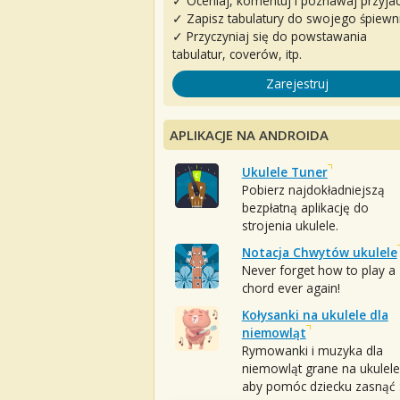
✓ Oceniaj, komentuj i poznawaj przyjac
✓ Zapisz tabulatury do swojego śpiewn
✓ Przyczyniaj się do powstawania
tabulatur, coverów, itp.
Zarejestruj
APLIKACJE NA ANDROIDA
Ukulele Tuner
Pobierz najdokładniejszą
bezpłatną aplikację do
strojenia ukulele.
Notacja Chwytów ukulele
Never forget how to play a
chord ever again!
Kołysanki na ukulele dla
niemowląt
Rymowanki i muzyka dla
niemowląt grane na ukulele
aby pomóc dziecku zasnąć :