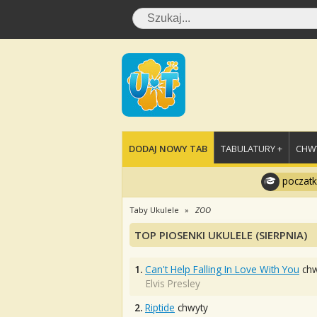
DODAJ NOWY TAB
TABULATURY +
CHWY
poczatk
Taby Ukulele
ZOO
TOP PIOSENKI UKULELE (SIERPNIA)
1.
Can't Help Falling In Love With You
chw
Elvis Presley
2.
Riptide
chwyty