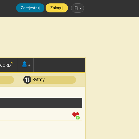
Zarejestruj
Zaloguj
Pl
SCORD
+
Rytmy