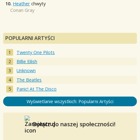
10.
Heather
chwyty
Conan Gray
POPULARNI ARTYŚCI
Twenty One Pilots
Billie Eilish
Unknown
The Beatles
Panic! At The Disco
Wyświetlanie wszystkich: Popularni Artyści
Dołącz do naszej społeczności!