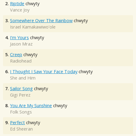
2.
Riptide
chwyty
Vance Joy
3.
Somewhere Over The Rainbow
chwyty
Israel Kamakawiwo'ole
4.
I'm Yours
chwyty
Jason Mraz
5.
Creep
chwyty
Radiohead
6.
I Thought I Saw Your Face Today
chwyty
She and Him
7.
Sailor Song
chwyty
Gigi Perez
8.
You Are My Sunshine
chwyty
Folk Songs
9.
Perfect
chwyty
Ed Sheeran