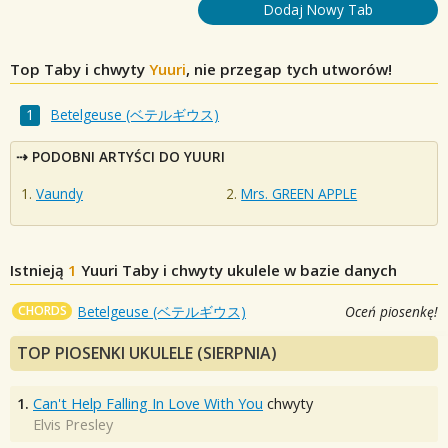
Dodaj Nowy Tab
Top Taby i chwyty
Yuuri
, nie przegap tych utworów!
Betelgeuse (ベテルギウス)
PODOBNI ARTYŚCI DO YUURI
Vaundy
Mrs. GREEN APPLE
Istnieją
1
Yuuri
Taby i chwyty ukulele w bazie danych
CHORDS
Betelgeuse (ベテルギウス)
Oceń piosenkę!
TOP PIOSENKI UKULELE (SIERPNIA)
1.
Can't Help Falling In Love With You
chwyty
Elvis Presley