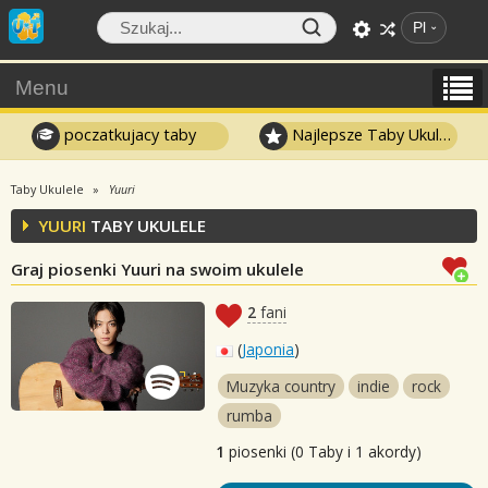
Pl
Menu
poczatkujacy taby
Najlepsze Taby Ukulele
Taby Ukulele
Yuuri
YUURI
TABY UKULELE
Graj piosenki Yuuri na swoim ukulele
2
fani
(
Japonia
)
Muzyka country
indie
rock
rumba
1
piosenki (0 Taby i 1 akordy)