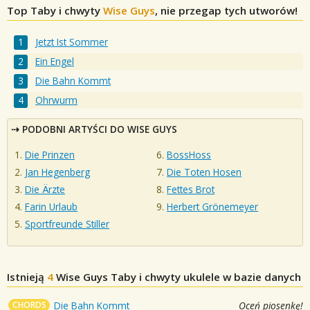
Top Taby i chwyty
Wise Guys
, nie przegap tych utworów!
Jetzt Ist Sommer
Ein Engel
Die Bahn Kommt
Ohrwurm
PODOBNI ARTYŚCI DO WISE GUYS
Die Prinzen
BossHoss
Jan Hegenberg
Die Toten Hosen
Die Ärzte
Fettes Brot
Farin Urlaub
Herbert Grönemeyer
Sportfreunde Stiller
Istnieją
4
Wise Guys
Taby i chwyty ukulele w bazie danych
CHORDS
Die Bahn Kommt
Oceń piosenkę!