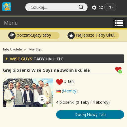
Pl
Menu
poczatkujacy taby
Najlepsze Taby Ukulele
Taby Ukulele
Wise Guys
WISE GUYS
TABY UKULELE
Graj piosenki Wise Guys na swoim ukulele
5
fani
(
Niemcy
)
4
piosenki (0 Taby i 4 akordy)
Dodaj Nowy Tab