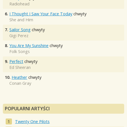
Radiohead
6.
I Thought I Saw Your Face Today
chwyty
She and Him
7.
Sailor Song
chwyty
Gigi Perez
8.
You Are My Sunshine
chwyty
Folk Songs
9.
Perfect
chwyty
Ed Sheeran
10.
Heather
chwyty
Conan Gray
POPULARNI ARTYŚCI
Twenty One Pilots