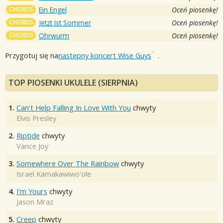
CHORDS
Ein Engel
Oceń piosenkę!
CHORDS
Jetzt Ist Sommer
Oceń piosenkę!
CHORDS
Ohrwurm
Oceń piosenkę!
Przygotuj się na
następny koncert Wise Guys
.
TOP PIOSENKI UKULELE (SIERPNIA)
1.
Can't Help Falling In Love With You
chwyty
Elvis Presley
2.
Riptide
chwyty
Vance Joy
3.
Somewhere Over The Rainbow
chwyty
Israel Kamakawiwo'ole
4.
I'm Yours
chwyty
Jason Mraz
5.
Creep
chwyty