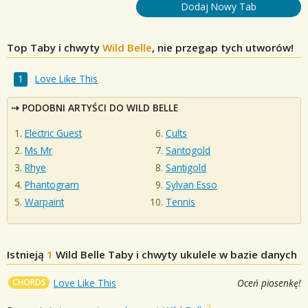
Dodaj Nowy Tab
Top Taby i chwyty
Wild Belle
, nie przegap tych utworów!
Love Like This
PODOBNI ARTYŚCI DO WILD BELLE
Electric Guest
Cults
Ms Mr
Santogold
Rhye
Santigold
Phantogram
Sylvan Esso
Warpaint
Tennis
Istnieją
1
Wild Belle
Taby i chwyty ukulele w bazie danych
CHORDS
Love Like This
Oceń piosenkę!