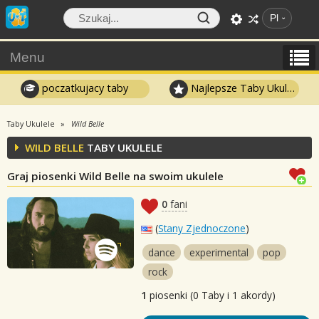
Pl
Menu
poczatkujacy taby
Najlepsze Taby Ukulele
Taby Ukulele
Wild Belle
WILD BELLE
TABY UKULELE
Graj piosenki Wild Belle na swoim ukulele
0
fani
(
Stany Zjednoczone
)
dance
experimental
pop
rock
1
piosenki (0 Taby i 1 akordy)