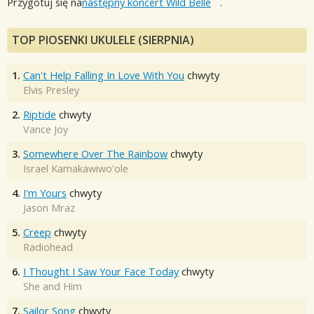
Przygotuj się na
następny koncert Wild Belle
.
TOP PIOSENKI UKULELE (SIERPNIA)
1.
Can't Help Falling In Love With You
chwyty
Elvis Presley
2.
Riptide
chwyty
Vance Joy
3.
Somewhere Over The Rainbow
chwyty
Israel Kamakawiwo'ole
4.
I'm Yours
chwyty
Jason Mraz
5.
Creep
chwyty
Radiohead
6.
I Thought I Saw Your Face Today
chwyty
She and Him
7.
Sailor Song
chwyty