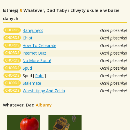
Istnieją
9
Whatever, Dad
Taby i chwyty ukulele w bazie
danych
CHORDS
Bangungot
Oceń piosenkę!
CHORDS
Chiot
Oceń piosenkę!
CHORDS
How To Celebrate
Oceń piosenkę!
CHORDS
Internet Quiz
Oceń piosenkę!
CHORDS
No More Soda!
Oceń piosenkę!
CHORDS
Spud
Oceń piosenkę!
CHORDS
Spud
[
Rate
]
Oceń piosenkę!
CHORDS
Stalemate
Oceń piosenkę!
CHORDS
Warsh_tippy And Zelda
Oceń piosenkę!
Whatever, Dad
Albumy