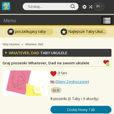
Pl
Menu
poczatkujacy taby
Najlepsze Taby Ukulele
Taby Ukulele
Whatever, Dad
WHATEVER, DAD
TABY UKULELE
Graj piosenki Whatever, Dad na swoim ukulele
3
fani
(
Stany Zjednoczone
)
lo-fi
9
piosenki (0 Taby i 9 akordy)
Dodaj Nowy Tab