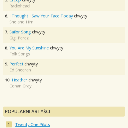
Radiohead
6.
I Thought I Saw Your Face Today
chwyty
She and Him
7.
Sailor Song
chwyty
Gigi Perez
8.
You Are My Sunshine
chwyty
Folk Songs
9.
Perfect
chwyty
Ed Sheeran
10.
Heather
chwyty
Conan Gray
POPULARNI ARTYŚCI
Twenty One Pilots