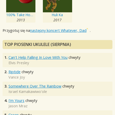
100% Take Home! / Good Morning
Huli Ka
2013
2017
Przygotuj się na
następny koncert Whatever, Dad
.
TOP PIOSENKI UKULELE (SIERPNIA)
1.
Can't Help Falling In Love With You
chwyty
Elvis Presley
2.
Riptide
chwyty
Vance Joy
3.
Somewhere Over The Rainbow
chwyty
Israel Kamakawiwo'ole
4.
I'm Yours
chwyty
Jason Mraz
5.
Creep
chwyty