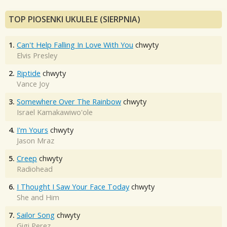
TOP PIOSENKI UKULELE (SIERPNIA)
1.
Can't Help Falling In Love With You
chwyty
Elvis Presley
2.
Riptide
chwyty
Vance Joy
3.
Somewhere Over The Rainbow
chwyty
Israel Kamakawiwo'ole
4.
I'm Yours
chwyty
Jason Mraz
5.
Creep
chwyty
Radiohead
6.
I Thought I Saw Your Face Today
chwyty
She and Him
7.
Sailor Song
chwyty
Gigi Perez