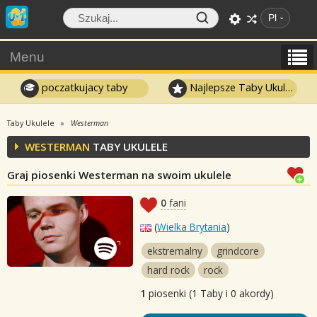
Pl
Menu
poczatkujacy taby
Najlepsze Taby Ukulele
Taby Ukulele
Westerman
WESTERMAN
TABY UKULELE
Graj piosenki Westerman na swoim ukulele
0
fani
(
Wielka Brytania
)
ekstremalny
grindcore
hard rock
rock
1
piosenki (1 Taby i 0 akordy)