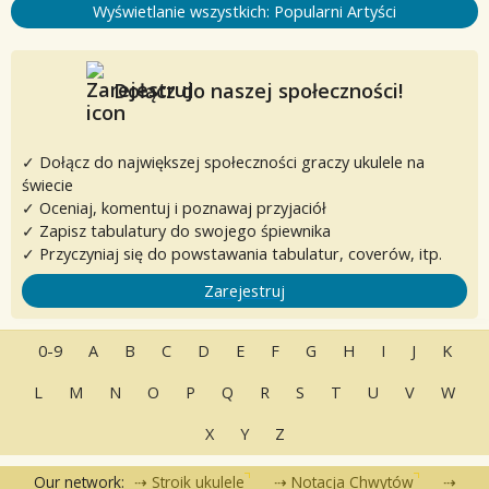
Wyświetlanie wszystkich: Popularni Artyści
Dołącz do naszej społeczności!
✓ Dołącz do największej społeczności graczy ukulele na
świecie
✓ Oceniaj, komentuj i poznawaj przyjaciół
✓ Zapisz tabulatury do swojego śpiewnika
✓ Przyczyniaj się do powstawania tabulatur, coverów, itp.
Zarejestruj
0-9
A
B
C
D
E
F
G
H
I
J
K
L
M
N
O
P
Q
R
S
T
U
V
W
X
Y
Z
Our network:
Stroik ukulele
Notacja Chwytów