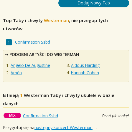
Dodaj Nowy Tab
Top Taby i chwyty
Westerman
, nie przegap tych
utworów!
Confirmation Ssbd
PODOBNI ARTYŚCI DO WESTERMAN
Angelo De Augustine
Aldous Harding
Amén
Hannah Cohen
Istnieją
1
Westerman
Taby i chwyty ukulele w bazie
danych
MIX
Confirmation Ssbd
Oceń piosenkę!
Przygotuj się na
następny koncert Westerman
.