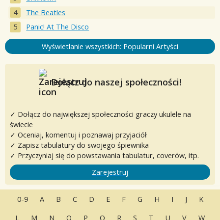
The Beatles
Panic! At The Disco
Wyświetlanie wszystkich: Popularni Artyści
Dołącz do naszej społeczności!
✓ Dołącz do największej społeczności graczy ukulele na
świecie
✓ Oceniaj, komentuj i poznawaj przyjaciół
✓ Zapisz tabulatury do swojego śpiewnika
✓ Przyczyniaj się do powstawania tabulatur, coverów, itp.
Zarejestruj
0-9
A
B
C
D
E
F
G
H
I
J
K
L
M
N
O
P
Q
R
S
T
U
V
W