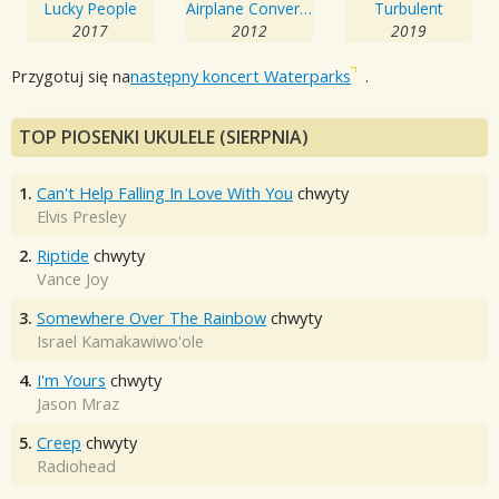
Lucky People
Airplane Conversations
Turbulent
2017
2012
2019
Przygotuj się na
następny koncert Waterparks
.
TOP PIOSENKI UKULELE (SIERPNIA)
1.
Can't Help Falling In Love With You
chwyty
Elvis Presley
2.
Riptide
chwyty
Vance Joy
3.
Somewhere Over The Rainbow
chwyty
Israel Kamakawiwo'ole
4.
I'm Yours
chwyty
Jason Mraz
5.
Creep
chwyty
Radiohead