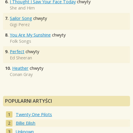
6.
I Thought I Saw Your Face Today
chwyty
She and Him
7.
Sailor Song
chwyty
Gigi Perez
8.
You Are My Sunshine
chwyty
Folk Songs
9.
Perfect
chwyty
Ed Sheeran
10.
Heather
chwyty
Conan Gray
POPULARNI ARTYŚCI
Twenty One Pilots
Billie Eilish
Unknown