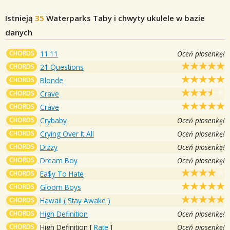
Istnieją
35
Waterparks
Taby i chwyty ukulele w bazie
danych
CHORDS
11:11
Oceń piosenkę!
CHORDS
21 Questions
CHORDS
Blonde
CHORDS
Crave
CHORDS
Crave
CHORDS
Crybaby
Oceń piosenkę!
CHORDS
Crying Over It All
Oceń piosenkę!
CHORDS
Dizzy
Oceń piosenkę!
CHORDS
Dream Boy
Oceń piosenkę!
CHORDS
Ea$y To Hate
CHORDS
Gloom Boys
CHORDS
Hawaii ( Stay Awake )
CHORDS
High Definition
Oceń piosenkę!
CHORDS
High Definition
[
Rate
]
Oceń piosenkę!