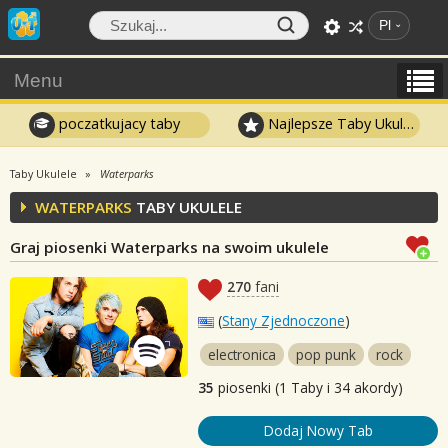
Pl
Menu
poczatkujacy taby
Najlepsze Taby Ukulele
Taby Ukulele
Waterparks
WATERPARKS
TABY UKULELE
Graj piosenki Waterparks na swoim ukulele
270
fani
(
Stany Zjednoczone
)
electronica
pop punk
rock
35
piosenki (1 Taby i 34 akordy)
Dodaj Nowy Tab