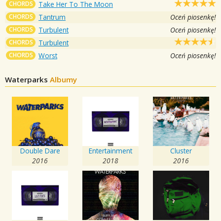
CHORDS
Take Her To The Moon
CHORDS
Tantrum
Oceń piosenkę!
CHORDS
Turbulent
Oceń piosenkę!
CHORDS
Turbulent
CHORDS
Worst
Oceń piosenkę!
Waterparks
Albumy
Double Dare
Entertainment
Cluster
2016
2018
2016