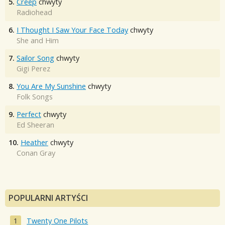
5.
Creep
chwyty
Radiohead
6.
I Thought I Saw Your Face Today
chwyty
She and Him
7.
Sailor Song
chwyty
Gigi Perez
8.
You Are My Sunshine
chwyty
Folk Songs
9.
Perfect
chwyty
Ed Sheeran
10.
Heather
chwyty
Conan Gray
POPULARNI ARTYŚCI
Twenty One Pilots