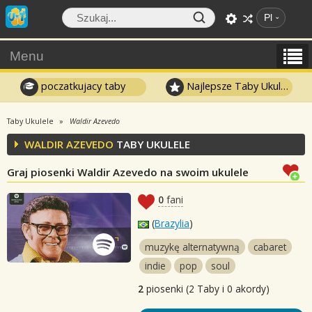
Pl
Menu
poczatkujacy taby
Najlepsze Taby Ukulele
Taby Ukulele
Waldir Azevedo
WALDIR AZEVEDO
TABY UKULELE
Graj piosenki Waldir Azevedo na swoim ukulele
0
fani
(
Brazylia
)
muzykę alternatywną
cabaret
indie
pop
soul
2
piosenki (2 Taby i 0 akordy)