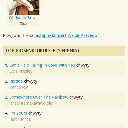
Obrigado Brazil
2003
Przygotuj się na
następny koncert Waldir Azevedo
.
TOP PIOSENKI UKULELE (SIERPNIA)
1.
Can't Help Falling In Love With You
chwyty
Elvis Presley
2.
Riptide
chwyty
Vance Joy
3.
Somewhere Over The Rainbow
chwyty
Israel Kamakawiwo'ole
4.
I'm Yours
chwyty
Jason Mraz