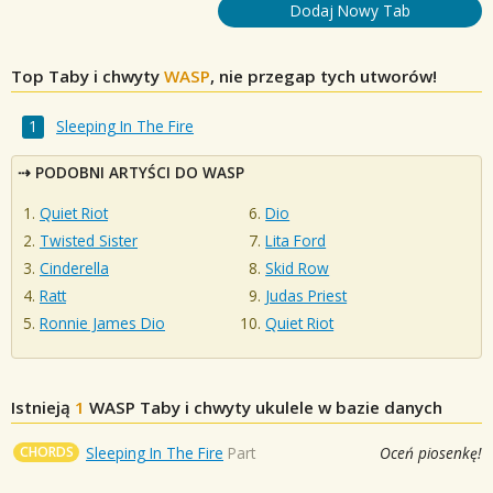
Dodaj Nowy Tab
Top Taby i chwyty
WASP
, nie przegap tych utworów!
Sleeping In The Fire
PODOBNI ARTYŚCI DO WASP
Quiet Riot
Dio
Twisted Sister
Lita Ford
Cinderella
Skid Row
Ratt
Judas Priest
Ronnie James Dio
Quiet Riot
Istnieją
1
WASP
Taby i chwyty ukulele w bazie danych
CHORDS
Sleeping In The Fire
Part
Oceń piosenkę!