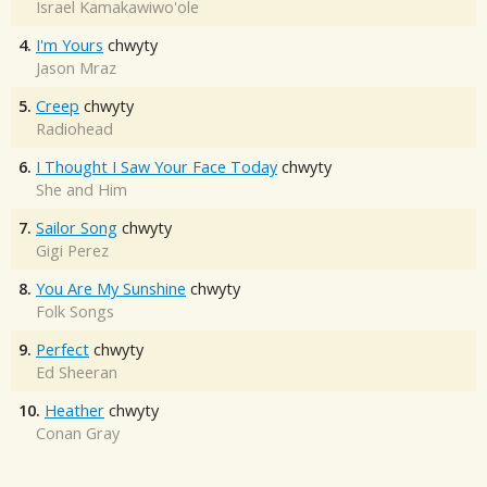
Israel Kamakawiwo'ole
4.
I'm Yours
chwyty
Jason Mraz
5.
Creep
chwyty
Radiohead
6.
I Thought I Saw Your Face Today
chwyty
She and Him
7.
Sailor Song
chwyty
Gigi Perez
8.
You Are My Sunshine
chwyty
Folk Songs
9.
Perfect
chwyty
Ed Sheeran
10.
Heather
chwyty
Conan Gray