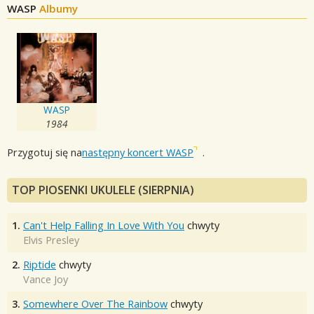
WASP
Albumy
WASP
1984
Przygotuj się na
następny koncert WASP
.
TOP PIOSENKI UKULELE (SIERPNIA)
1.
Can't Help Falling In Love With You
chwyty
Elvis Presley
2.
Riptide
chwyty
Vance Joy
3.
Somewhere Over The Rainbow
chwyty