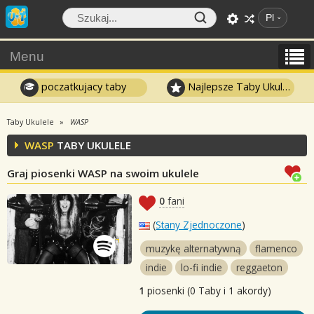
Pl
Menu
poczatkujacy taby
Najlepsze Taby Ukulele
Taby Ukulele
WASP
WASP
TABY UKULELE
Graj piosenki WASP na swoim ukulele
0
fani
(
Stany Zjednoczone
)
muzykę alternatywną
flamenco
indie
lo-fi indie
reggaeton
1
piosenki (0 Taby i 1 akordy)